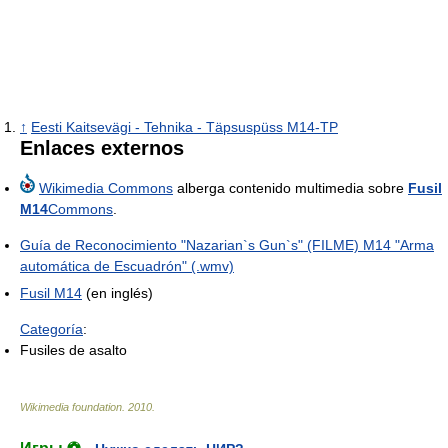
↑
Eesti Kaitsevägi - Tehnika - Täpsuspüss M14-TP
Enlaces externos
Wikimedia Commons
alberga contenido multimedia sobre
Fusil
M14
Commons
.
Guía de Reconocimiento "Nazarian`s Gun`s" (FILME) M14 "Arma
automática de Escuadrón" (.wmv)
Fusil M14
(en inglés)
Categoría
:
Fusiles de asalto
Wikimedia foundation
.
2010
.