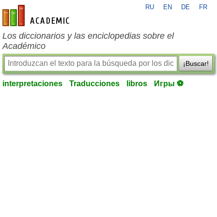
RU
EN
DE
FR
es-academic.com
Los diccionarios y las enciclopedias sobre el
Académico
¡Buscar!
interpretaciones
Traducciones
libros
Игры ⚽