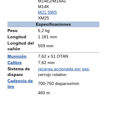
M14E2/M14A1
M14K
M21 SWS
XM25
Especificaciones
Peso
5,2 kg
Longitud
1.181 mm
Longitud del
559 mm
cañón
Munición
7,62 x 51 OTAN
Calibre
7,62 mm
Sistema de
recarga accionada por gas
,
disparo
cerrojo rotativo
Cadencia de
700-750 disparos/min
tiro
460 m