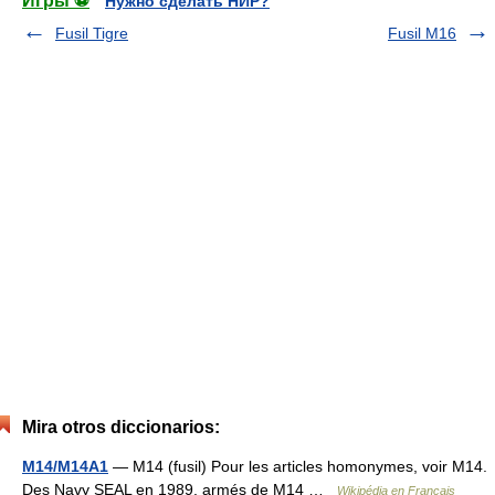
Игры ⚽
Нужно сделать НИР?
Fusil Tigre
Fusil M16
Mira otros diccionarios:
M14/M14A1
— M14 (fusil) Pour les articles homonymes, voir M14.
Des Navy SEAL en 1989, armés de M14 …
Wikipédia en Français