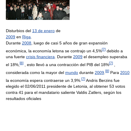
Disturbios del
13 de enero
de
2009
en
Riga
.
Durante
2008
, luego de casi 5 años de gran expansión
[
7
]
económica, la economía letona se contrajo un 4,5%
debido a
una fuerte
crisis financiera
. Durante
2009
el desempleo superaba
[
8
]
[
7
]
el 18%,
, esto llevó a una contracción del PIB del 18%
,
[
8
]
considerada como la mayor del
mundo
durante
2009
.
Para
2010
[
7
]
la economía espera contraerse un 3,9%.
Andris Berzins fue
elegido el 02/06/2011 presidente de Letonia, al obtener 53 votos
contra 41 para el mandatario saliente Valdis Zatlers, según los
resultados oficiales