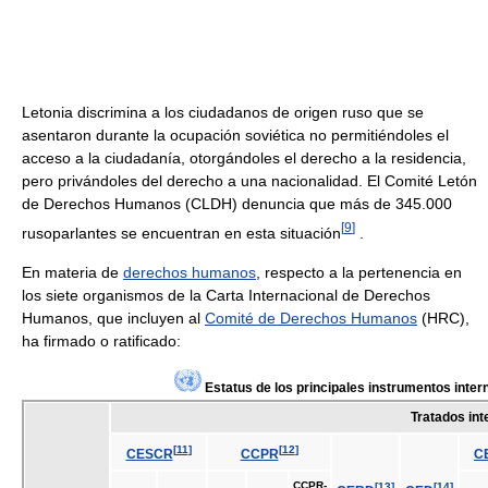
Letonia discrimina a los ciudadanos de origen ruso que se
asentaron durante la ocupación soviética no permitiéndoles el
acceso a la ciudadanía, otorgándoles el derecho a la residencia,
pero privándoles del derecho a una nacionalidad. El Comité Letón
de Derechos Humanos (CLDH) denuncia que más de 345.000
[
9
]
rusoparlantes se encuentran en esta situación
.
En materia de
derechos humanos
, respecto a la pertenencia en
los siete organismos de la Carta Internacional de Derechos
Humanos, que incluyen al
Comité de Derechos Humanos
(HRC),
ha firmado o ratificado:
Estatus de los principales instrumentos inte
Tratados int
[
11
]
[
12
]
CESCR
CCPR
C
CCPR-
[
13
]
[
14
]