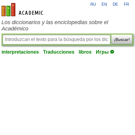
RU
EN
DE
FR
es-academic.com
Los diccionarios y las enciclopedias sobre el
Académico
¡Buscar!
interpretaciones
Traducciones
libros
Игры ⚽