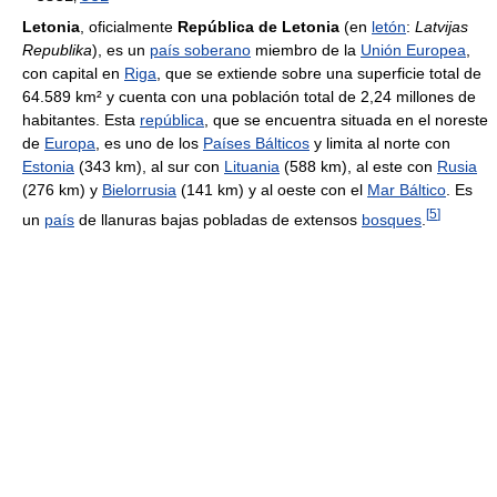
Letonia
, oficialmente
República de Letonia
(en
letón
:
Latvijas
Republika
), es un
país soberano
miembro de la
Unión Europea
,
con capital en
Riga
, que se extiende sobre una superficie total de
64.589 km² y cuenta con una población total de 2,24 millones de
habitantes. Esta
república
, que se encuentra situada en el noreste
de
Europa
, es uno de los
Países Bálticos
y limita al norte con
Estonia
(343 km), al sur con
Lituania
(588 km), al este con
Rusia
(276 km) y
Bielorrusia
(141 km) y al oeste con el
Mar Báltico
. Es
[
5
]
un
país
de llanuras bajas pobladas de extensos
bosques
.