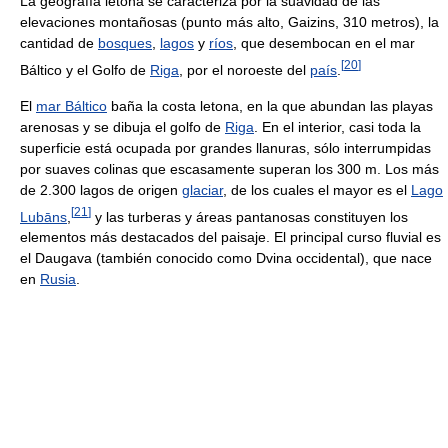
La geografía letona se caracteriza por la suavidad de las
elevaciones montañosas (punto más alto, Gaizins, 310 metros), la
cantidad de
bosques
,
lagos
y
ríos
, que desembocan en el mar
[
20
]
Báltico y el Golfo de
Riga
, por el noroeste del
país
.
El
mar Báltico
baña la costa letona, en la que abundan las playas
arenosas y se dibuja el golfo de
Riga
. En el interior, casi toda la
superficie está ocupada por grandes llanuras, sólo interrumpidas
por suaves colinas que escasamente superan los 300 m. Los más
de 2.300 lagos de origen
glaciar
, de los cuales el mayor es el
Lago
[
21
]
Lubāns
,
y las turberas y áreas pantanosas constituyen los
elementos más destacados del paisaje. El principal curso fluvial es
el Daugava (también conocido como Dvina occidental), que nace
en
Rusia
.