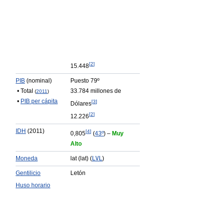
[
2
]
15.448
PIB
(nominal)
Puesto 79º
• Total
33.784 millones de
(
2011
)
•
PIB per cápita
[
3
]
Dólares
[
2
]
12.226
IDH
(2011)
[
4
]
0,805
(
43º
) –
Muy
Alto
Moneda
lat (lat) (
LVL
)
Gentilicio
Letón
Huso horario