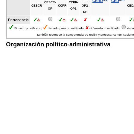
CERD
CED
CESCR-
CCPR-
CESCR
CCPR
OP2-
CED
OP
OP1
DP
Pertenencia
Firmado y ratificado,
firmado pero no ratificado,
ni firmado ni ratificado,
sin i
también reconoce la competencia de recibir y procesar comunicacione
Organización político-administrativa