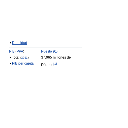
•
Densidad
PIB
(
PPA
)
Puesto 91º
• Total
37.065 millones de
(
2011
)
•
PIB per cápita
[
1
]
Dólares