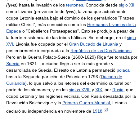
(lyvis)
hasta la invasión de los
teutones
. Conocida desde
siglo XIII
como Livonia (proveniente de
lyvis
), la zona que actualmente
ocupa Letonia estaba bajo el dominio de los germánicos "Fratres
militiae Christi", más conocidos como los
Hermanos Livonios de la
Espada
o "Caballeros Portaespadas". Esto se produjo a pesar de
la fuerte resistencia de las tribus bálticas. Sin embargo, en el
siglo
XVI
, Livonia fue ocupada por el
Gran Ducado de Lituania
y
posteriormente incorporada a la
República de las Dos Naciones
.
Pero en la Guerra Polaco-Sueca (1600-1629) Riga fue tomada por
Suecia
en 1621. La ciudad llegó a ser la más grande y
desarrollada de Suecia. El resto de Letonia permaneció
polaca
hasta la Segunda partición de Polonia en 1793 (
Ducado de
Curlandia
), lo que salvó a los letones del exterminio cultural por
parte de los alemanes; y en los
siglos XVIII
y
XIX
, por
Rusia
, que
ocupó Letonia y las regiones vecinas. Con Rusia devastada por la
Revolución Bolchevique y la
Primera Guerra Mundial
, Letonia
[
6
]
declaró su independencia en noviembre de
1918
.