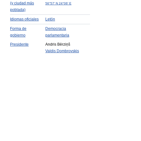
(y ciudad más
56°57′ N 24°06′ E
poblada)
Idiomas oficiales
Letón
Forma de
Democracia
gobierno
parlamentaria
Presidente
Andris Bērziņš
Valdis Dombrovskis