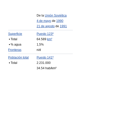
De la
Unión Soviética
4 de mayo
de
1990
21 de agosto
de
1991
Superficie
Puesto 123º
• Total
64.589
km²
• % agua
1,5%
Fronteras
n/d
Población total
Puesto 141º
• Total
2.231.000
34.54 hab/km²