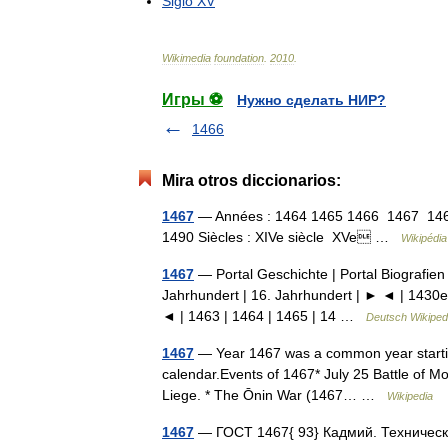
Siglo
XV
Wikimedia
foundation
.
2010
.
Игры ⚽
Нужно сделать НИР?
1466
Mira otros diccionarios:
1467
— Années : 1464 1465 1466 1467 146
1490 Siècles : XIVe siècle XVe …
Wikipédia
1467
— Portal Geschichte | Portal Biografien 
Jahrhundert | 16. Jahrhundert | ► ◄ | 1430e
◄ | 1463 | 1464 | 1465 | 14 …
Deutsch Wikiped
1467
— Year 1467 was a common year starting o
calendar.Events of 1467* July 25 Battle of Mo
Liege. * The Ōnin War (1467… …
Wikipedia
1467
— ГОСТ 1467{ 93} Кадмий. Техническ