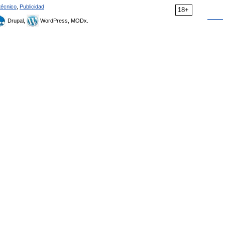
técnico
,
Publicidad
18+
Drupal,
WordPress, MODx.