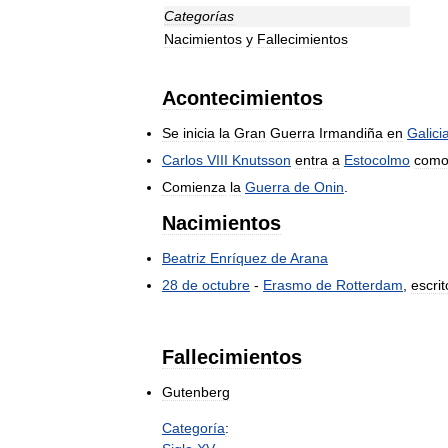
Categorías
Nacimientos
y
Fallecimientos
Acontecimientos
Se
inicia
la
Gran
Guerra
Irmandiña
en
Galici
Carlos
VIII
Knutsson
entra
a
Estocolmo
com
Comienza
la
Guerra
de
Onin
.
Nacimientos
Beatriz
Enríquez
de
Arana
28
de
octubre
-
Erasmo
de
Rotterdam
,
escrit
Fallecimientos
Gutenberg
Categoría
: