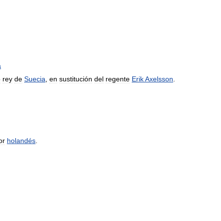
a
o
rey
de
Suecia
,
en
sustitución
del
regente
Erik
Axelsson
.
or
holandés
.