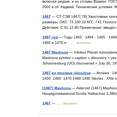
включая редкие, и их сплавы Взамен: ГОС
2002 в сб. Кадмий. Технические условия
1467
— СТ СЭВ 1467{ 78} Хвостовики танге
размеры. ОКС: 73.100.10 КГС: Г41 Геолого
Действие: С 01.12.80 Примечание: введе
1467 год
— Годы 1463 · 1464 · 1465 · 1466
1460 е 1470 е · …
Википедия
1467 Mashona
— Infobox Planet minorplane
Mashona symbol = caption = discovery = yes d
Johannesburg (UO) discovered = July 30, 
1467 en musique classique
— Années : 14
1450 1460 1470 1480 1490 Siècles : XIV
(1467) Mashona
— Asteroid (1467) Mashona 
Hauptgürtelasteroid Große Halbachse 3,3
1467
— …
Википедия