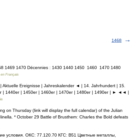
1468
8 1469 1470 Décennies : 1430 1440 1450 1460 1470 1480
 en Français
| Aktuelle Ereignisse | Jahreskalender ◄ | 14. Jahrhundert | 15.
r | 1440er | 1450er | 1460er | 1470er | 1480er | 1490er | ► ◄◄ |
ia
n Thursday (link will display the full calendar) of the Julian
linella. * October 29 Battle of Brusthem: Charles the Bold defeats
ие условия. ОКС: 77.120.70 КГС: В51 Цветные металлы,