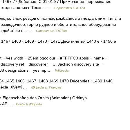
Т 1467 77 Действие: С 01.01.97 Примечание: переиздание
. Методы анализа. Текст… …
Справочник ГОСТов
нциальных резцов очистных комбайнов и гнезда к ним. Типы и
 разведочное, горно рудное и обогатительное оборудование
н в действие в… …
Справочник ГОСТов
 1467 1468 · 1469 · 1470 · 1471 Десятилетия 1440 е · 1450 е
t = yes width = 25em bgcolour = #FFFFC0 apsis = name =
iscovery ref = discoverer = C. Jackson discovery site =
1938 designations = yes mp …
Wikipedia
64 1465 1466 1467 1468 1469 1470 Décennies : 1430 1440
e siècle XVe …
Wikipédia en Français
Eigenschaften des Orbits (Animation) Orbittyp
804 AE …
Deutsch Wikipedia