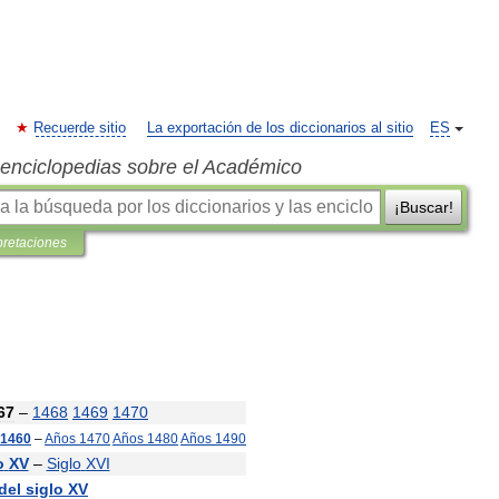
Recuerde sitio
La exportación de los diccionarios al sitio
ES
s enciclopedias sobre el Académico
¡Buscar!
pretaciones
67
–
1468
1469
1470
1460
–
Años
1470
Años
1480
Años
1490
o
XV
–
Siglo
XVI
del
siglo
XV