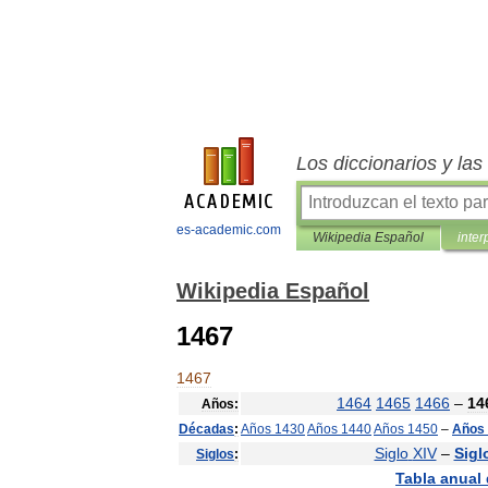
Los diccionarios y la
es-academic.com
Wikipedia Español
inter
Wikipedia Español
1467
1467
1464
1465
1466
–
14
Años:
Décadas
:
Años
1430
Años
1440
Años
1450
–
Años
Siglo
XIV
–
Sigl
Siglos
:
Tabla
anual