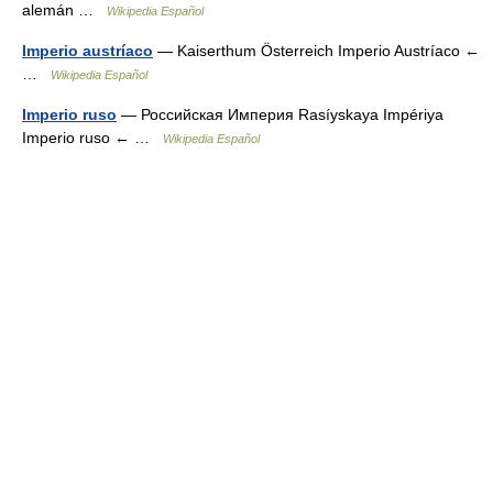
alemán …
Wikipedia Español
Imperio austríaco
— Kaiserthum Österreich Imperio Austríaco ←
…
Wikipedia Español
Imperio ruso
— Российская Империя Rasíyskaya Impériya
Imperio ruso ← …
Wikipedia Español