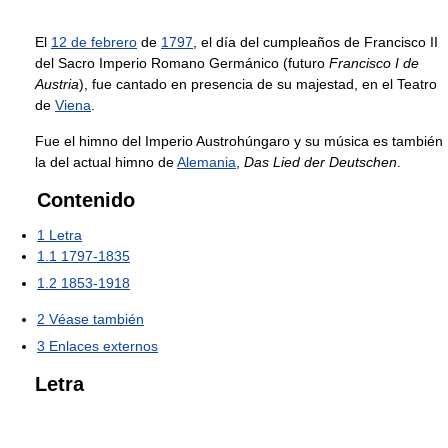
El
12 de febrero
de
1797
, el día del cumpleaños de Francisco II
del Sacro Imperio Romano Germánico (futuro
Francisco I de
Austria
), fue cantado en presencia de su majestad, en el Teatro
de
Viena
.
Fue el himno del Imperio Austrohúngaro y su música es también
la del actual himno de
Alemania
,
Das Lied der Deutschen
.
Contenido
1
Letra
1.1
1797-1835
1.2
1853-1918
2
Véase también
3
Enlaces externos
Letra