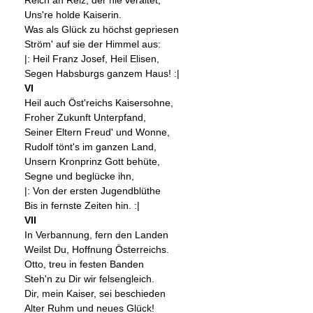
Uns're holde Kaiserin.
Was als Glück zu höchst gepriesen
Ström' auf sie der Himmel aus:
|: Heil Franz Josef, Heil Elisen,
Segen Habsburgs ganzem Haus! :|
VI
Heil auch Öst'reichs Kaisersohne,
Froher Zukunft Unterpfand,
Seiner Eltern Freud' und Wonne,
Rudolf tönt's im ganzen Land,
Unsern Kronprinz Gott behüte,
Segne und beglücke ihn,
|: Von der ersten Jugendblüthe
Bis in fernste Zeiten hin. :|
VII
In Verbannung, fern den Landen
Weilst Du, Hoffnung Österreichs.
Otto, treu in festen Banden
Steh'n zu Dir wir felsengleich.
Dir, mein Kaiser, sei beschieden
Alter Ruhm und neues Glück!