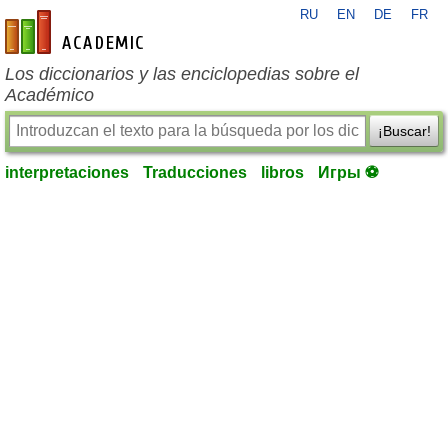
RU
EN
DE
FR
es-academic.com
Los diccionarios y las enciclopedias sobre el
Académico
¡Buscar!
interpretaciones
Traducciones
libros
Игры ⚽