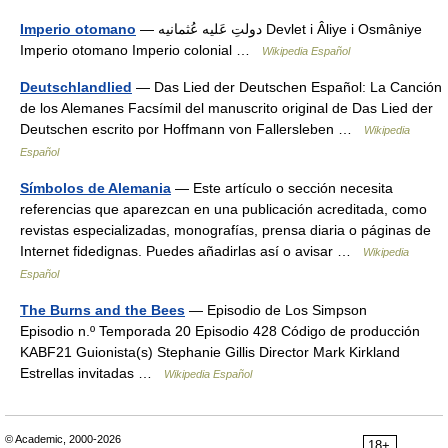
Imperio otomano
— دولتِ عَليه عُثمانيه Devlet i Âliye i Osmâniye
Imperio otomano Imperio colonial …
Wikipedia Español
Deutschlandlied
— Das Lied der Deutschen Español: La Canción
de los Alemanes Facsímil del manuscrito original de Das Lied der
Deutschen escrito por Hoffmann von Fallersleben …
Wikipedia
Español
Símbolos de Alemania
— Este artículo o sección necesita
referencias que aparezcan en una publicación acreditada, como
revistas especializadas, monografías, prensa diaria o páginas de
Internet fidedignas. Puedes añadirlas así o avisar …
Wikipedia
Español
The Burns and the Bees
— Episodio de Los Simpson
Episodio n.º Temporada 20 Episodio 428 Código de producción
KABF21 Guionista(s) Stephanie Gillis Director Mark Kirkland
Estrellas invitadas …
Wikipedia Español
© Academic, 2000-2026
18+