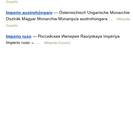
Español
Imperio austrohúngaro
— Österreichisch Ungarische Monarchie
Osztrák Magyar Monarchia Monarquía austrohúngara …
Wikipedia
Español
Imperio ruso
— Российская Империя Rasíyskaya Impériya
Imperio ruso ← …
Wikipedia Español