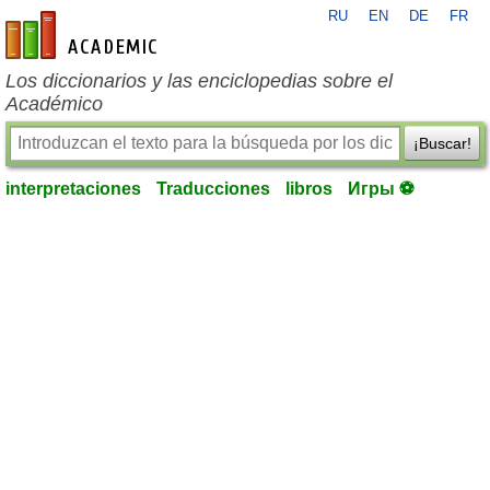
RU
EN
DE
FR
es-academic.com
Los diccionarios y las enciclopedias sobre el
Académico
¡Buscar!
interpretaciones
Traducciones
libros
Игры ⚽