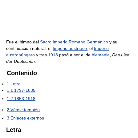
Fue el himno del
Sacro Imperio Romano Germánico
y su
continuación natural: el
Imperio austríaco
, el
Imperio
austrohúngaro
y tras
1918
pasó a ser el de
Alemania
,
Das Lied
der Deutschen
.
Contenido
1
Letra
1.1
1797-1835
1.2
1853-1918
2
Véase también
3
Enlaces externos
Letra