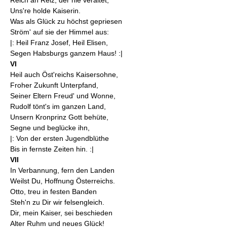
Uns're holde Kaiserin.
Was als Glück zu höchst gepriesen
Ström' auf sie der Himmel aus:
|: Heil Franz Josef, Heil Elisen,
Segen Habsburgs ganzem Haus! :|
VI
Heil auch Öst'reichs Kaisersohne,
Froher Zukunft Unterpfand,
Seiner Eltern Freud' und Wonne,
Rudolf tönt's im ganzen Land,
Unsern Kronprinz Gott behüte,
Segne und beglücke ihn,
|: Von der ersten Jugendblüthe
Bis in fernste Zeiten hin. :|
VII
In Verbannung, fern den Landen
Weilst Du, Hoffnung Österreichs.
Otto, treu in festen Banden
Steh'n zu Dir wir felsengleich.
Dir, mein Kaiser, sei beschieden
Alter Ruhm und neues Glück!