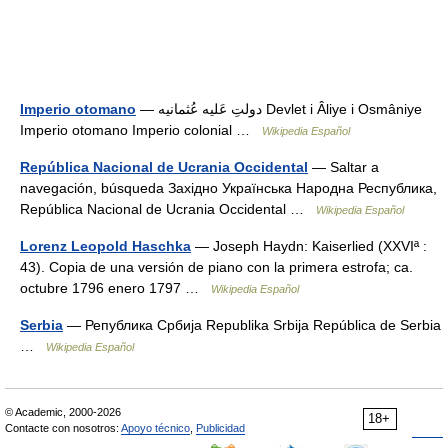
Imperio otomano
— دولتِ عَليه عُثمانيه Devlet i Âliye i Osmâniye
Imperio otomano Imperio colonial …
Wikipedia Español
República Nacional de Ucrania Occidental
— Saltar a
navegación, búsqueda Західно Українська Народна Республика,
República Nacional de Ucrania Occidental …
Wikipedia Español
Lorenz Leopold Haschka
— Joseph Haydn: Kaiserlied (XXVIª :
43). Copia de una versión de piano con la primera estrofa; ca.
octubre 1796 enero 1797 …
Wikipedia Español
Serbia
— Република Србија Republika Srbija República de Serbia
…
Wikipedia Español
© Academic, 2000-2026
18+
Contacte con nosotros:
Apoyo técnico
,
Publicidad