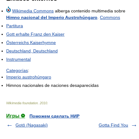
Wikimedia Commons
alberga contenido multimedia sobre
Himno nacional del Imperio Austrohúngaro
.
Commons
Partitura
Gott erhalte Franz den Kaiser
Österreichs Kaiserhymne
Deutschland, Deutschland
Instrumental
Categorías
:
Imperio austrohúngaro
Himnos nacionales de naciones desaparecidas
Wikimedia foundation
.
2010
.
Игры ⚽
Поможем сделать НИР
Gotō (Nagasaki)
Gotta Find You