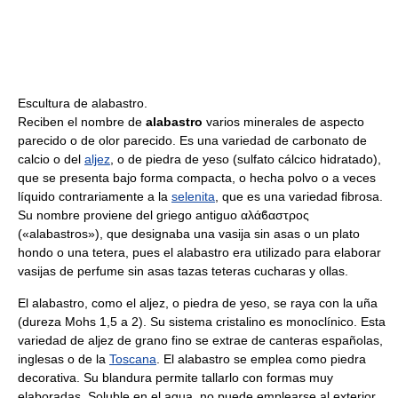
Escultura de alabastro.
Reciben el nombre de
alabastro
varios minerales de aspecto
parecido o de olor parecido. Es una variedad de carbonato de
calcio o del
aljez
, o de piedra de yeso (sulfato cálcico hidratado),
que se presenta bajo forma compacta, o hecha polvo o a veces
líquido contrariamente a la
selenita
, que es una variedad fibrosa.
Su nombre proviene del griego antiguo αλάϐαστρος
(«alabastros»), que designaba una vasija sin asas o un plato
hondo o una tetera, pues el alabastro era utilizado para elaborar
vasijas de perfume sin asas tazas teteras cucharas y ollas.
El alabastro, como el aljez, o piedra de yeso, se raya con la uña
(dureza Mohs 1,5 a 2). Su sistema cristalino es monoclínico. Esta
variedad de aljez de grano fino se extrae de canteras españolas,
inglesas o de la
Toscana
. El alabastro se emplea como piedra
decorativa. Su blandura permite tallarlo con formas muy
elaboradas. Soluble en el agua, no puede emplearse al exterior.