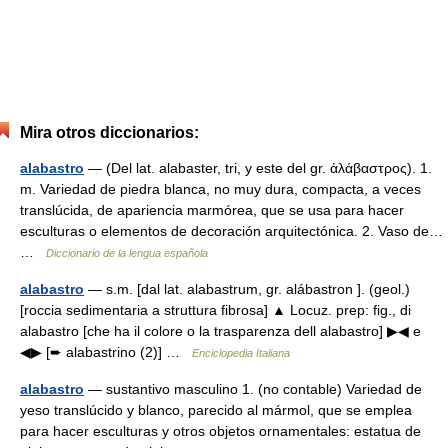
Mira otros diccionarios:
alabastro
— (Del lat. alabaster, tri, y este del gr. ἀλάβαστρος). 1.
m. Variedad de piedra blanca, no muy dura, compacta, a veces
translúcida, de apariencia marmórea, que se usa para hacer
esculturas o elementos de decoración arquitectónica. 2. Vaso de…
…
Diccionario de la lengua española
alabastro
— s.m. [dal lat. alabastrum, gr. alábastron ]. (geol.)
[roccia sedimentaria a struttura fibrosa] ▲ Locuz. prep: fig., di
alabastro [che ha il colore o la trasparenza dell alabastro] ▶◀ e
◀▶ [➨ alabastrino (2)] …
Enciclopedia Italiana
alabastro
— sustantivo masculino 1. (no contable) Variedad de
yeso translúcido y blanco, parecido al mármol, que se emplea
para hacer esculturas y otros objetos ornamentales: estatua de