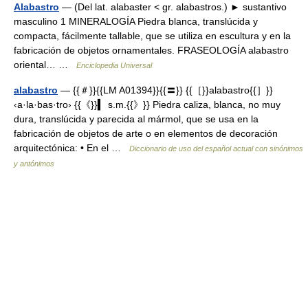
Alabastro
— (Del lat. alabaster < gr. alabastros.) ► sustantivo
masculino 1 MINERALOGÍA Piedra blanca, translúcida y
compacta, fácilmente tallable, que se utiliza en escultura y en la
fabricación de objetos ornamentales. FRASEOLOGÍA alabastro
oriental… …
Enciclopedia Universal
alabastro
— {{＃}}{{LM A01394}}{{〓}} {{［}}alabastro{{］}}
‹a·la·bas·tro› {{《}}▍ s.m.{{》}} Piedra caliza, blanca, no muy
dura, translúcida y parecida al mármol, que se usa en la
fabricación de objetos de arte o en elementos de decoración
arquitectónica: • En el …
Diccionario de uso del español actual con sinónimos
y antónimos