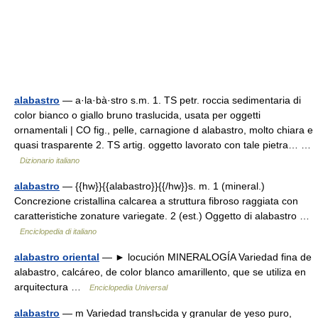
alabastro
— a·la·bà·stro s.m. 1. TS petr. roccia sedimentaria di
color bianco o giallo bruno traslucida, usata per oggetti
ornamentali | CO fig., pelle, carnagione d alabastro, molto chiara e
quasi trasparente 2. TS artig. oggetto lavorato con tale pietra… …
Dizionario italiano
alabastro
— {{hw}}{{alabastro}}{{/hw}}s. m. 1 (mineral.)
Concrezione cristallina calcarea a struttura fibroso raggiata con
caratteristiche zonature variegate. 2 (est.) Oggetto di alabastro …
Enciclopedia di italiano
alabastro oriental
— ► locución MINERALOGÍA Variedad fina de
alabastro, calcáreo, de color blanco amarillento, que se utiliza en
arquitectura …
Enciclopedia Universal
alabastro
— m Variedad translъcida y granular de yeso puro,