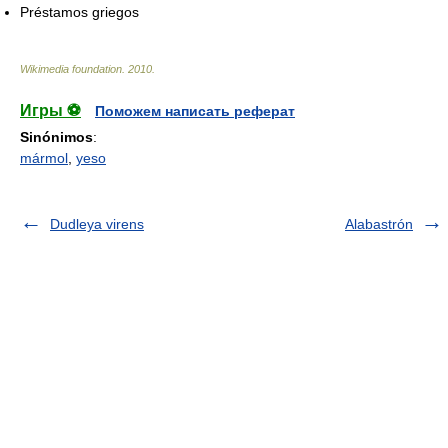
Préstamos griegos
Wikimedia foundation
.
2010
.
Игры ⚽
Поможем написать реферат
Sinónimos
:
mármol
,
yeso
Dudleya virens
Alabastrón