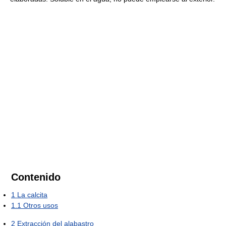
Contenido
1
La calcita
1.1
Otros usos
2
Extracción del alabastro