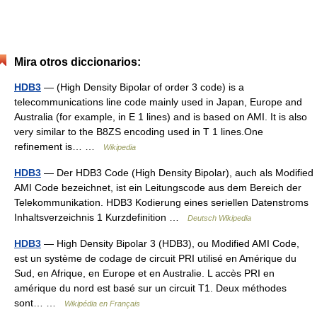
Mira otros diccionarios:
HDB3
— (High Density Bipolar of order 3 code) is a
telecommunications line code mainly used in Japan, Europe and
Australia (for example, in E 1 lines) and is based on AMI. It is also
very similar to the B8ZS encoding used in T 1 lines.One
refinement is… …
Wikipedia
HDB3
— Der HDB3 Code (High Density Bipolar), auch als Modified
AMI Code bezeichnet, ist ein Leitungscode aus dem Bereich der
Telekommunikation. HDB3 Kodierung eines seriellen Datenstroms
Inhaltsverzeichnis 1 Kurzdefinition …
Deutsch Wikipedia
HDB3
— High Density Bipolar 3 (HDB3), ou Modified AMI Code,
est un système de codage de circuit PRI utilisé en Amérique du
Sud, en Afrique, en Europe et en Australie. L accès PRI en
amérique du nord est basé sur un circuit T1. Deux méthodes
sont… …
Wikipédia en Français