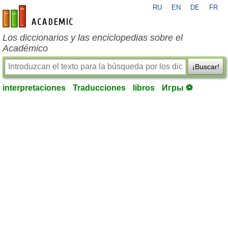
RU
EN
DE
FR
es-academic.com
Los diccionarios y las enciclopedias sobre el
Académico
¡Buscar!
interpretaciones
Traducciones
libros
Игры ⚽