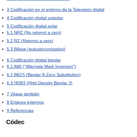
3
Codificación en el entorno de la Televisión digital
4
Codificación digital unipolar
5
Codificación digital polar
5.1
NRZ (No retornó a cero)
5.2
RZ (Retorno a cero)
5.3
Bifase (autosincronizados)
6
Codificación digital bipolar
6.1
AMI ("Alternate Mark Inversion")
6.2
B8ZS (Bipolar 8-Zero Substitution)
6.3
HDB3 (High Density Bipolar 3)
7
Véase también
8
Enlaces externos
9
Referencias
Códec