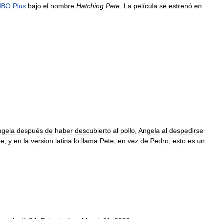
HBO
Plus
bajo
el
nombre
Hatching
Pete
.
La
película
se
estrenó
en
ngela
después
de
haber
descubierto
al
pollo
,
Angela
al
despedirse
te
,
y
en
la
version
latina
lo
llama
Pete
,
en
vez
de
Pedro
,
esto
es
un