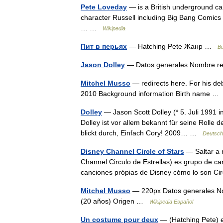
Pete Loveday
— is a British underground ca
character Russell including Big Bang Comics 
… …
Wikipedia
Пит в перьях
— Hatching Pete Жанр …
В
Jason Dolley
— Datos generales Nombre 
Mitchel Musso
— redirects here. For his de
2010 Background information Birth name 
Dolley
— Jason Scott Dolley (* 5. Juli 1991 in
Dolley ist vor allem bekannt für seine Rolle
blickt durch, Einfach Cory! 2009… …
Deutsch
Disney Channel Circle of Stars
— Saltar a 
Channel Circulo de Estrellas) es grupo de ca
canciones própias de Disney cómo lo son Cir
Mitchel Musso
— 220px Datos generales Nom
(20 años) Origen …
Wikipedia Español
Un costume pour deux
— (Hatching Pete) es