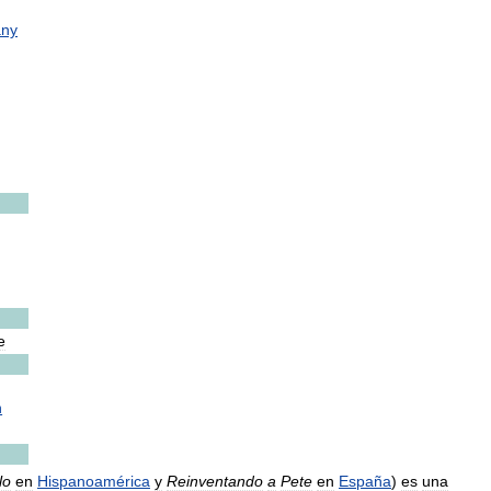
any
e
n
lo
en
Hispanoamérica
y
Reinventando
a
Pete
en
España
)
es
una