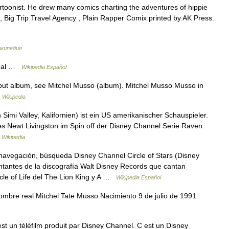
rtoonist. He drew many comics charting the adventures of hippie
, Big Trip Travel Agency , Plain Rapper Comix printed by AK Press.
икипедия
real …
Wikipedia Español
but album, see Mitchel Musso (album). Mitchel Musso Musso in
…
Wikipedia
 Simi Valley, Kalifornien) ist ein US amerikanischer Schauspieler.
 des Newt Livingston im Spin off der Disney Channel Serie Raven
 Wikipedia
navegación, búsqueda Disney Channel Circle of Stars (Disney
ntantes de la discografía Walt Disney Records que cantan
cle of Life del The Lion King y A …
Wikipedia Español
bre real Mitchel Tate Musso Nacimiento 9 de julio de 1991
t un téléfilm produit par Disney Channel. C est un Disney