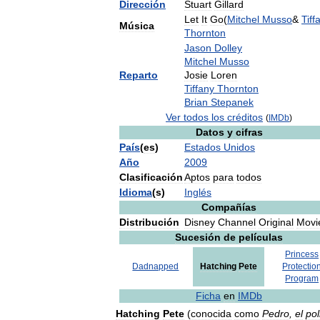
Dirección
Stuart
Gillard
Let
It
Go
(
Mitchel
Musso
&
Tiff
Música
Thornton
Jason
Dolley
Mitchel
Musso
Reparto
Josie
Loren
Tiffany
Thornton
Brian
Stepanek
Ver
todos
los
créditos
(
IMDb
)
Datos
y
cifras
País
(
es
)
Estados
Unidos
Año
2009
Clasificación
Aptos
para
todos
Idioma
(
s
)
Inglés
Compañías
Distribución
Disney
Channel
Original
Movi
Sucesión
de
películas
Princess
Dadnapped
Hatching
Pete
Protectio
Program
Ficha
en
IMDb
Hatching
Pete
(
conocida
como
Pedro
,
el
pol