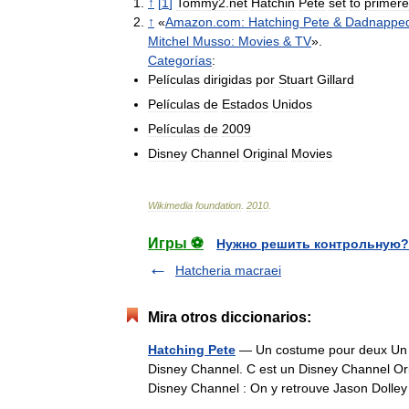
↑
[
1
]
Tommy2
.
net
Hatchin
Pete
set
to
primere
↑
«
Amazon
.
com:
Hatching
Pete
&
Dadnappe
Mitchel
Musso:
Movies
&
TV
».
Categorías
:
Películas
dirigidas
por
Stuart
Gillard
Películas
de
Estados
Unidos
Películas
de
2009
Disney
Channel
Original
Movies
Wikimedia
foundation
.
2010
.
Игры ⚽
Нужно решить контрольную?
Hatcheria macraei
Mira otros diccionarios:
Hatching Pete
— Un costume pour deux Un co
Disney Channel. C est un Disney Channel Orig
Disney Channel : On y retrouve Jason Dol