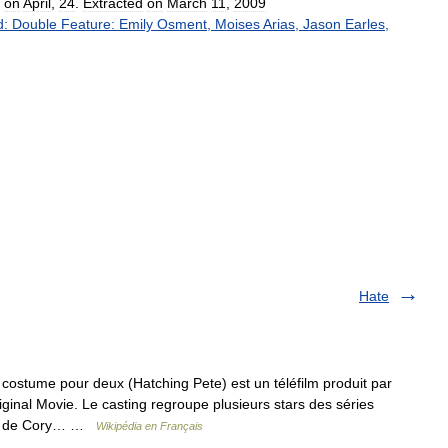
on
April
,
24
.
Extracted
on
March
11
,
2009
d:
Double
Feature:
Emily
Osment
,
Moises
Arias
,
Jason
Earles
,
Hate
stume pour deux (Hatching Pete) est un téléfilm produit par
inal Movie. Le casting regroupe plusieurs stars des séries
ley de Cory… …
Wikipédia en Français