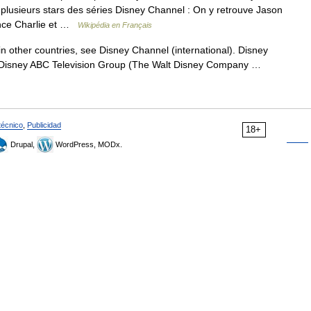
plusieurs stars des séries Disney Channel : On y retrouve Jason
ance Charlie et …
Wikipédia en Français
 other countries, see Disney Channel (international). Disney
 Disney ABC Television Group (The Walt Disney Company …
técnico
,
Publicidad
18+
Drupal,
WordPress, MODx.