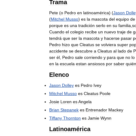
Trama
Pete
(
o
Pedro
en
latinoamérica
) (
Jason
Dolle
(
Mitchel
Musso
)
es
la
mascota
del
equipo
de
porque
es
una
tradición
serlo
en
su
familia
,
so
Cuando
el
colegio
recibe
un
nuevo
traje
de
g
tendrá
que
ser
la
mascota
y
hacerse
pasar
p
Pedro
hizo
que
Cleatus
se
volviera
super
pop
accidente
se
descubre
a
Cleatus
al
lado
de
P
ser
él
,
Pedro
sale
corriendo
y
para
que
no
lo
en
la
escuela
estan
ansiosos
por
saber
quié
Elenco
Jason
Dolley
es
Pedro
Ivey
Mitchel
Musso
es
Cleatus
Poole
Josie
Loren
es
Angela
Brian
Stepanek
es
Entrenador
Mackey
Tiffany
Thornton
es
Jamie
Wynn
Latinoamérica