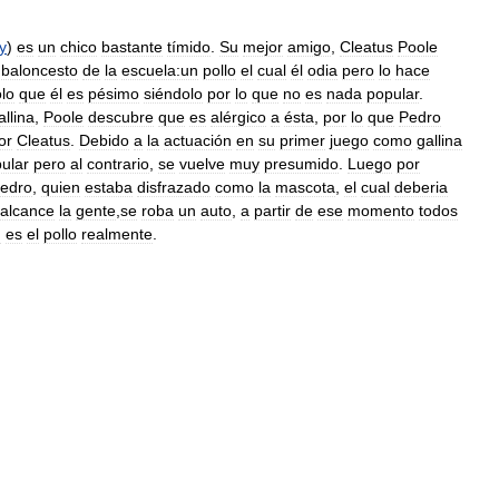
y
)
es
un
chico
bastante
tímido
.
Su
mejor
amigo
,
Cleatus
Poole
baloncesto
de
la
escuela:un
pollo
el
cual
él
odia
pero
lo
hace
lo
que
él
es
pésimo
siéndolo
por
lo
que
no
es
nada
popular
.
allina
,
Poole
descubre
que
es
alérgico
a
ésta
,
por
lo
que
Pedro
or
Cleatus
.
Debido
a
la
actuación
en
su
primer
juego
como
gallina
ular
pero
al
contrario
,
se
vuelve
muy
presumido
.
Luego
por
edro
,
quien
estaba
disfrazado
como
la
mascota
,
el
cual
deberia
alcance
la
gente
,
se
roba
un
auto
,
a
partir
de
ese
momento
todos
n
es
el
pollo
realmente
.