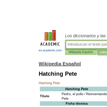
Los diccionarios y la
es-academic.com
Wikipedia Español
inter
Wikipedia Español
Hatching Pete
Hatching
Pete
Hatching
Pete
Pedro
,
el
pollo
/
Reinventand
Título
Pete
Ficha
técnica