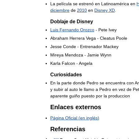
La
película
se
estrenó
en
Latinoamérica
en
diciembre
de
2010
en
Disney
XD
.
Doblaje
de
Disney
Luis
Fernando
Orozco
-
Pete
Ivey
Abraham
Herrera
Vega
-
Cleatus
Poole
Jesse
Conde
-
Entrenador
Mackey
Mireya
Mendoza
-
Jamie
Wynn
Karla
Falcon
-
Angela
Curiosidades
En
la
parte
donde
Pedro
se
encuentra
con
A
y
subir
al
auto
le
llamo
a
Pedro
en
vez
de
Pe
aparente
guiño
puesto
por
la
produccion
Enlaces
externos
Página
Oficial
(
en
inglés
)
Referencias