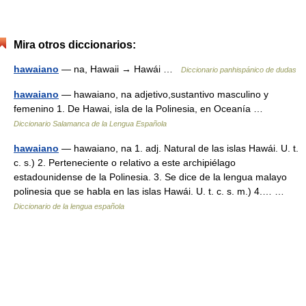
Mira otros diccionarios:
hawaiano
— na, Hawaii → Hawái …
Diccionario panhispánico de dudas
hawaiano
— hawaiano, na adjetivo,sustantivo masculino y
femenino 1. De Hawai, isla de la Polinesia, en Oceanía …
Diccionario Salamanca de la Lengua Española
hawaiano
— hawaiano, na 1. adj. Natural de las islas Hawái. U. t.
c. s.) 2. Perteneciente o relativo a este archipiélago
estadounidense de la Polinesia. 3. Se dice de la lengua malayo
polinesia que se habla en las islas Hawái. U. t. c. s. m.) 4.… …
Diccionario de la lengua española