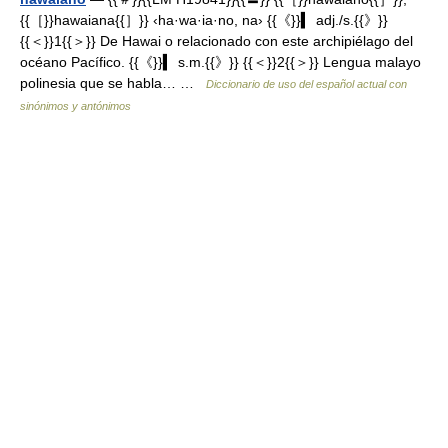
{{［}}hawaiana{{］}} ‹ha·wa·ia·no, na› {{《}}▍ adj./s.{{》}}
{{＜}}1{{＞}} De Hawai o relacionado con este archipiélago del
océano Pacífico. {{《}}▍ s.m.{{》}} {{＜}}2{{＞}} Lengua malayo
polinesia que se habla… …
Diccionario de uso del español actual con
sinónimos y antónimos