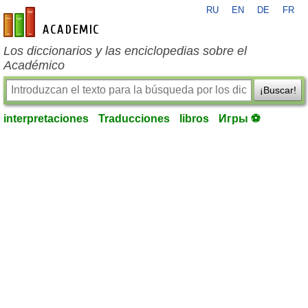
RU
EN
DE
FR
es-academic.com
Los diccionarios y las enciclopedias sobre el
Académico
¡Buscar!
interpretaciones
Traducciones
libros
Игры ⚽