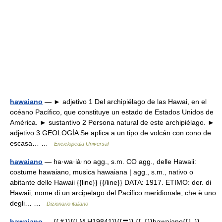
hawaiano
— ► adjetivo 1 Del archipiélago de las Hawai, en el
océano Pacífico, que constituye un estado de Estados Unidos de
América. ► sustantivo 2 Persona natural de este archipiélago. ►
adjetivo 3 GEOLOGÍA Se aplica a un tipo de volcán con cono de
escasa… …
Enciclopedia Universal
hawaiano
— ha·wa·ià·no agg., s.m. CO agg., delle Hawaii:
costume hawaiano, musica hawaiana | agg., s.m., nativo o
abitante delle Hawaii {{line}} {{/line}} DATA: 1917. ETIMO: der. di
Hawaii, nome di un arcipelago del Pacifico meridionale, che è uno
degli… …
Dizionario italiano
hawaiano
— {{＃}}{{LM H19841}}{{〓}} {{［}}hawaiano{{］}},