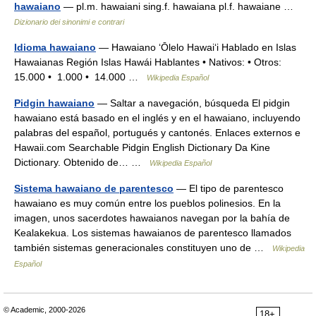
hawaiano
— pl.m. hawaiani sing.f. hawaiana pl.f. hawaiane …
Dizionario dei sinonimi e contrari
Idioma hawaiano
— Hawaiano ‘Ōlelo Hawai‘i Hablado en Islas
Hawaianas Región Islas Hawái Hablantes • Nativos: • Otros:
15.000 • 1.000 • 14.000 …
Wikipedia Español
Pidgin hawaiano
— Saltar a navegación, búsqueda El pidgin
hawaiano está basado en el inglés y en el hawaiano, incluyendo
palabras del español, portugués y cantonés. Enlaces externos e
Hawaii.com Searchable Pidgin English Dictionary Da Kine
Dictionary. Obtenido de… …
Wikipedia Español
Sistema hawaiano de parentesco
— El tipo de parentesco
hawaiano es muy común entre los pueblos polinesios. En la
imagen, unos sacerdotes hawaianos navegan por la bahía de
Kealakekua. Los sistemas hawaianos de parentesco llamados
también sistemas generacionales constituyen uno de …
Wikipedia
Español
© Academic, 2000-2026
18+