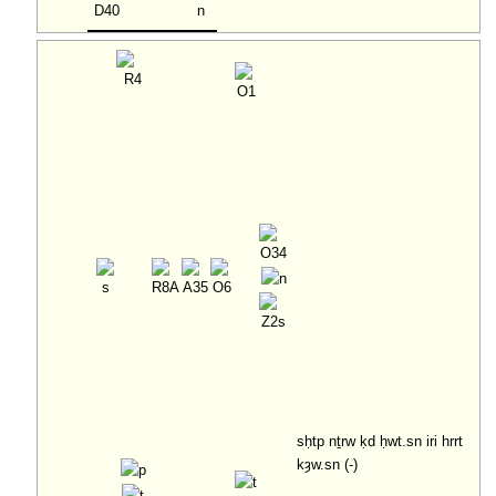
sḥtp nṯrw ḳd ḥwt.sn iri hrrt
kȝw.sn (-)