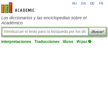
RU
EN
DE
FR
es-academic.com
Los diccionarios y las enciclopedias sobre el
Académico
¡Buscar!
interpretaciones
Traducciones
libros
Игры ⚽