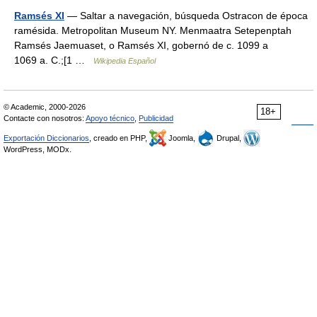
Ramsés XI
— Saltar a navegación, búsqueda Ostracon de época
ramésida. Metropolitan Museum NY. Menmaatra Setepenptah
Ramsés Jaemuaset, o Ramsés XI, gobernó de c. 1099 a
1069 a. C.;[1 …
Wikipedia Español
© Academic, 2000-2026
18+
Contacte con nosotros:
Apoyo técnico
,
Publicidad
Exportación Diccionarios
, creado en PHP,
Joomla,
Drupal,
WordPress, MODx.