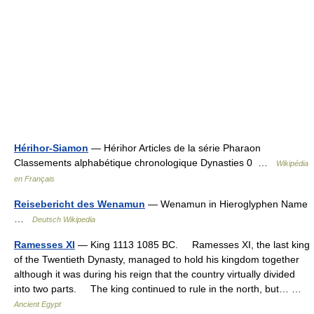
Hérihor-Siamon
— Hérihor Articles de la série Pharaon
Classements alphabétique chronologique Dynasties 0 …
Wikipédia
en Français
Reisebericht des Wenamun
— Wenamun in Hieroglyphen Name
…
Deutsch Wikipedia
Ramesses XI
— King 1113 1085 BC. Ramesses XI, the last king
of the Twentieth Dynasty, managed to hold his kingdom together
although it was during his reign that the country virtually divided
into two parts. The king continued to rule in the north, but… …
Ancient Egypt