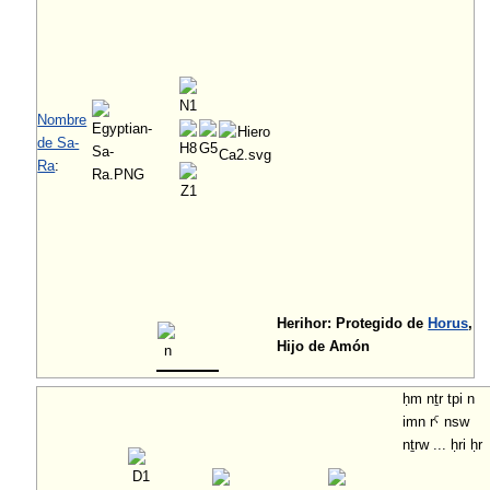
Nombre
de Sa-
Ra
:
Herihor:
Protegido de
Horus
,
Hijo de Amón
ḥm nṯr tpi n
imn rˁ nsw
nṯrw ... ḥri ḥr