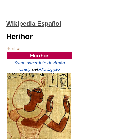
Wikipedia Español
Herihor
Herihor
Herihor
Sumo sacerdote de Amón
Chaty
del
Alto Egipto