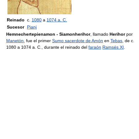
Reinado
c.
1080
a
1074 a. C.
Sucesor
Pianj
Hemnechertepienamon - Siamonherihor
, llamado
Herihor
por
Manetón
, fue el primer
Sumo sacerdote de Amón
en
Tebas
, de c.
1080 a 1074 a. C., durante el reinado del
faraón
Ramsés XI
.