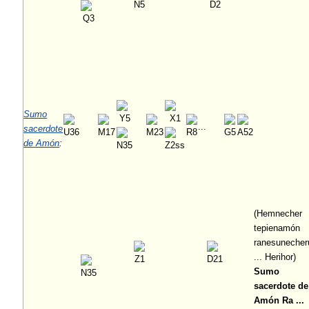
Sumo
...
sacerdote
de Amón
:
(Hemnecher
tepienamón
ranesunecher
... Herihor)
Sumo
sacerdote de
Amón Ra ...