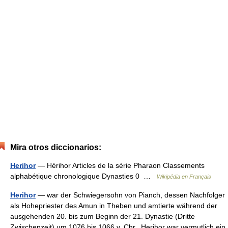
Mira otros diccionarios:
Herihor
— Hérihor Articles de la série Pharaon Classements
alphabétique chronologique Dynasties 0 …
Wikipédia en Français
Herihor
— war der Schwiegersohn von Pianch, dessen Nachfolger
als Hohepriester des Amun in Theben und amtierte während der
ausgehenden 20. bis zum Beginn der 21. Dynastie (Dritte
Zwischenzeit) um 1076 bis 1066 v. Chr.. Herihor war vermutlich ein