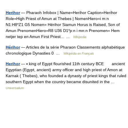
Herihor
— Pharaoh Infobox | Name=Herihor Caption=Herihor
Role=High Priest of Amun at Thebes | NomenHiero=i m:n
N1:H8*Z1 G5 Nomen= Hérihor Siamun Horus is Raised, Son of
Amun PrenomenHiero=R8 U36 D1*p:n i mn:n Prenomen= Hem
netjer tep en Amun First Priest… …
Wikipedia
Hérihor
— Articles de la série Pharaon Classements alphabétique
chronologique Dynasties 0 …
Wikipédia en Français
Herihor
— ▪ king of Egypt flourished 11th century BCE ancient
Egyptian (Egypt, ancient) army officer and high priest of Amon at
Karnak ( Thebes), who founded a dynasty of priest kings that ruled
southern Egypt when the country became disunited in the …
Universalium