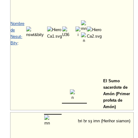
Nombre
de
Nesut-
Bity
:
El Sumo
sacerdote de
Amón (Primer
profeta de
Amón)
ḥri ḥr sȝ imn (Herihor siamon)