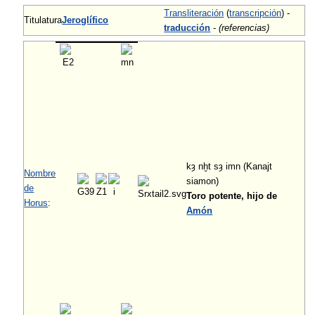
Transliteración
(
transcripción
) -
Titulatura
Jeroglífico
traducción
-
(referencias)
kȝ nḫt sȝ imn (Kanajt
Nombre
siamon)
de
Toro potente, hijo de
Horus
:
Amón