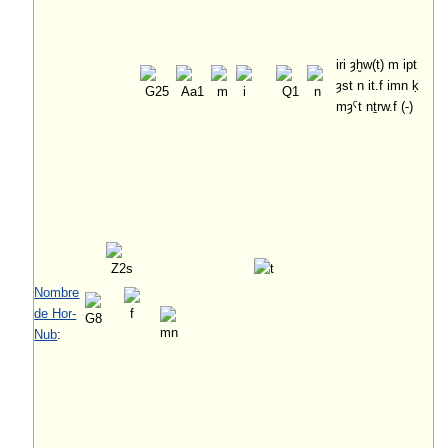
iri ȝḫw(t) m ipt
ȝst n it.f imn ḳ
mȝˁt nṯrw.f (-)
Nombre
de Hor-
Nub
: