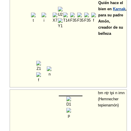
Quién hace el
bien en
Karnak
,
para su padre
Amón,
creador de su
belleza
ḥm nṯr tpi n imn
(Hemnecher
tepienamón)