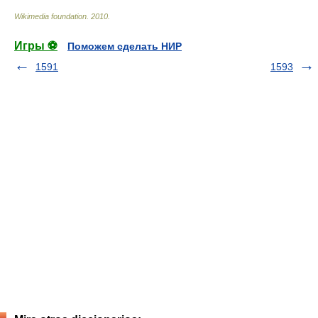
Wikimedia foundation
.
2010
.
Игры ⚽
Поможем сделать НИР
1591
1593