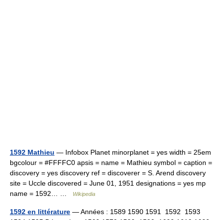
1592 Mathieu
— Infobox Planet minorplanet = yes width = 25em
bgcolour = #FFFFC0 apsis = name = Mathieu symbol = caption =
discovery = yes discovery ref = discoverer = S. Arend discovery
site = Uccle discovered = June 01, 1951 designations = yes mp
name = 1592… …
Wikipedia
1592 en littérature
— Années : 1589 1590 1591 1592 1593