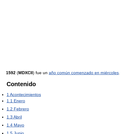
1592
(
MDXCII
) fue un
año común comenzado en miércoles
.
Contenido
1
Acontecimientos
1.1
Enero
1.2
Febrero
1.3
Abril
1.4
Mayo
1.5
Junio