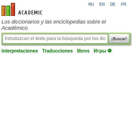
RU
EN
DE
FR
es-academic.com
Los diccionarios y las enciclopedias sobre el
Académico
¡Buscar!
interpretaciones
Traducciones
libros
Игры ⚽