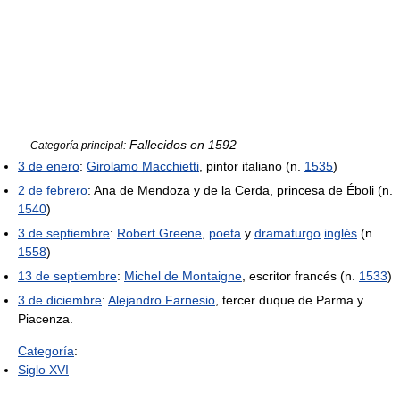
Fallecidos en 1592
Categoría principal:
3 de enero
:
Girolamo Macchietti
, pintor italiano (n.
1535
)
2 de febrero
: Ana de Mendoza y de la Cerda, princesa de Éboli (n.
1540
)
3 de septiembre
:
Robert Greene
,
poeta
y
dramaturgo
inglés
(n.
1558
)
13 de septiembre
:
Michel de Montaigne
, escritor francés (n.
1533
)
3 de diciembre
:
Alejandro Farnesio
, tercer duque de Parma y
Piacenza.
Categoría
:
Siglo XVI