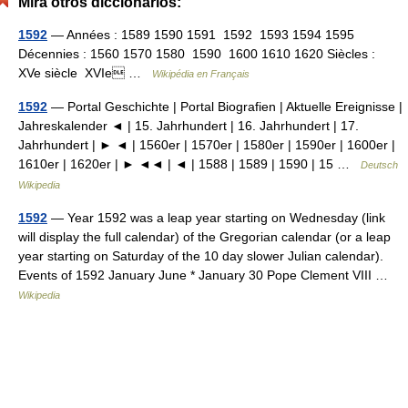
Mira otros diccionarios:
1592
— Années : 1589 1590 1591 1592 1593 1594 1595
Décennies : 1560 1570 1580 1590 1600 1610 1620 Siècles :
XVe siècle XVIe …
Wikipédia en Français
1592
— Portal Geschichte | Portal Biografien | Aktuelle Ereignisse |
Jahreskalender ◄ | 15. Jahrhundert | 16. Jahrhundert | 17.
Jahrhundert | ► ◄ | 1560er | 1570er | 1580er | 1590er | 1600er |
1610er | 1620er | ► ◄◄ | ◄ | 1588 | 1589 | 1590 | 15 …
Deutsch
Wikipedia
1592
— Year 1592 was a leap year starting on Wednesday (link
will display the full calendar) of the Gregorian calendar (or a leap
year starting on Saturday of the 10 day slower Julian calendar).
Events of 1592 January June * January 30 Pope Clement VIII …
Wikipedia