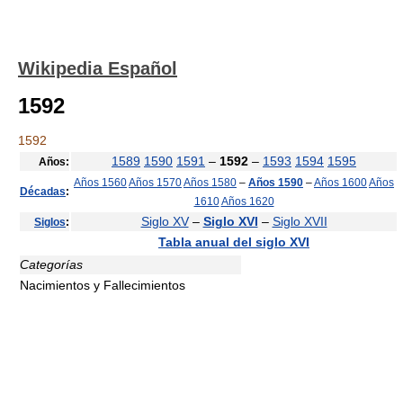
Wikipedia Español
1592
1592
1589
1590
1591
–
1592
–
1593
1594
1595
Años:
Años 1560
Años 1570
Años 1580
–
Años 1590
–
Años 1600
Años
Décadas
:
1610
Años 1620
Siglo XV
–
Siglo XVI
–
Siglo XVII
Siglos
:
Tabla anual del siglo XVI
Categorías
Nacimientos y Fallecimientos