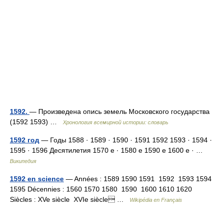
1592.
— Произведена опись земель Московского государства
(1592 1593) …
Хронология всемирной истории: словарь
1592 год
— Годы 1588 · 1589 · 1590 · 1591 1592 1593 · 1594 ·
1595 · 1596 Десятилетия 1570 е · 1580 е 1590 е 1600 е · …
Википедия
1592 en science
— Années : 1589 1590 1591 1592 1593 1594
1595 Décennies : 1560 1570 1580 1590 1600 1610 1620
Siècles : XVe siècle XVIe siècle …
Wikipédia en Français