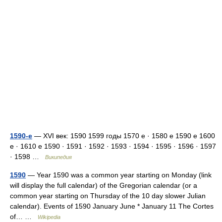
1590-е
— XVI век: 1590 1599 годы 1570 е · 1580 е 1590 е 1600
е · 1610 е 1590 · 1591 · 1592 · 1593 · 1594 · 1595 · 1596 · 1597
· 1598 …
Википедия
1590
— Year 1590 was a common year starting on Monday (link
will display the full calendar) of the Gregorian calendar (or a
common year starting on Thursday of the 10 day slower Julian
calendar). Events of 1590 January June * January 11 The Cortes
of… …
Wikipedia