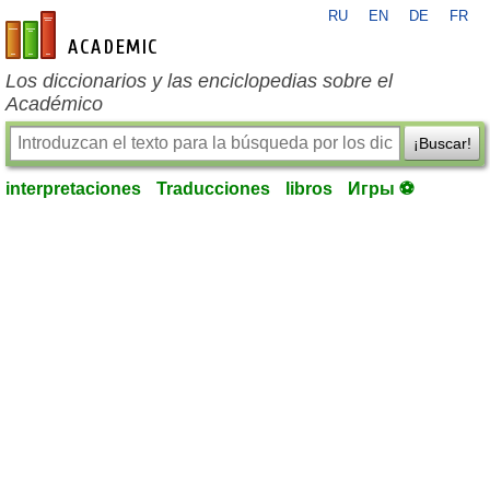
RU
EN
DE
FR
es-academic.com
Los diccionarios y las enciclopedias sobre el
Académico
¡Buscar!
interpretaciones
Traducciones
libros
Игры ⚽