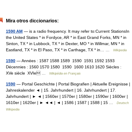
Mira otros diccionarios:
1590 AM
— is a radio frequency. It may refer to:Current StationsIn
the United States * in Fordyce, AR * in East Grand Forks, MN * in
Sinton, TX * in Lubbock, TX * in Dexter, MO * in Willmar, MN * in
Eastland, TX * in El Paso, TX * in Carthage, TX * in… …
Wikipedia
1590
— Années : 1587 1588 1589 1590 1591 1592 1593
Décennies : 1560 1570 1580 1590 1600 1610 1620 Siècles :
XVe siècle XVIe …
Wikipédia en Français
1590
— Portal Geschichte | Portal Biografien | Aktuelle Ereignisse |
Jahreskalender ◄ | 15. Jahrhundert | 16. Jahrhundert | 17.
Jahrhundert | ► ◄ | 1560er | 1570er | 1580er | 1590er | 1600er |
1610er | 1620er | ► ◄◄ | ◄ | 1586 | 1587 | 1588 | 15 …
Deutsch
Wikipedia