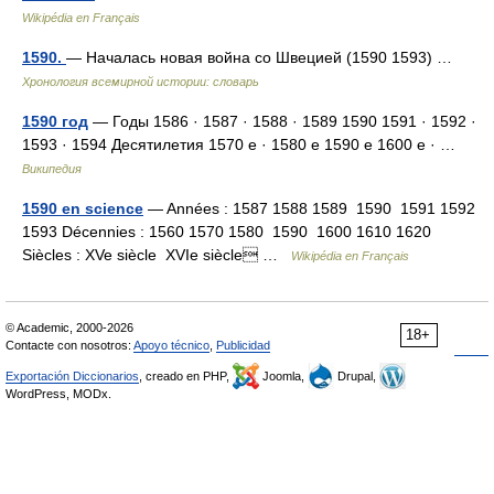
Wikipédia en Français
1590.
— Началась новая война со Швецией (1590 1593) …
Хронология всемирной истории: словарь
1590 год
— Годы 1586 · 1587 · 1588 · 1589 1590 1591 · 1592 ·
1593 · 1594 Десятилетия 1570 е · 1580 е 1590 е 1600 е · …
Википедия
1590 en science
— Années : 1587 1588 1589 1590 1591 1592
1593 Décennies : 1560 1570 1580 1590 1600 1610 1620
Siècles : XVe siècle XVIe siècle …
Wikipédia en Français
© Academic, 2000-2026
18+
Contacte con nosotros:
Apoyo técnico
,
Publicidad
Exportación Diccionarios
, creado en PHP,
Joomla,
Drupal,
WordPress, MODx.