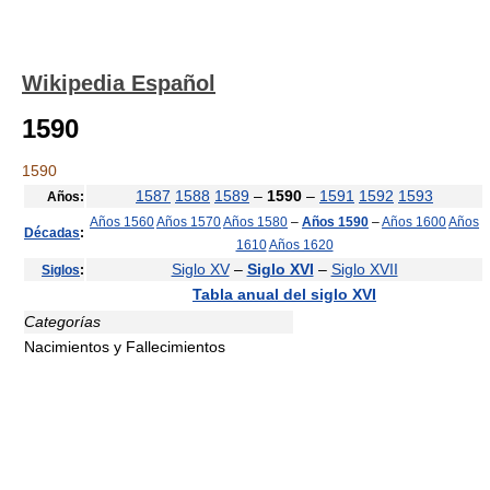
Wikipedia Español
1590
1590
1587
1588
1589
–
1590
–
1591
1592
1593
Años:
Años 1560
Años 1570
Años 1580
–
Años 1590
–
Años 1600
Años
Décadas
:
1610
Años 1620
Siglo XV
–
Siglo XVI
–
Siglo XVII
Siglos
:
Tabla anual del siglo XVI
Categorías
Nacimientos y Fallecimientos