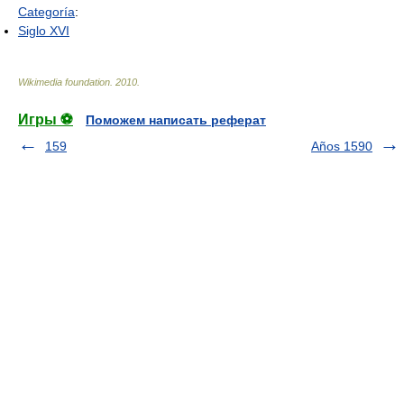
Categoría
:
Siglo XVI
Wikimedia foundation
.
2010
.
Игры ⚽
Поможем написать реферат
159
Años 1590