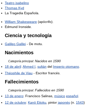
Teatro isabelino
Thomas Kyd
La Tragedia Española.
William Shakespeare
(apócrifo).
Edmund Ironside.
Ciencia y tecnología
Galileo Galilei
- De motu.
Nacimientos
Nacidos en 1590
Categoría principal:
18 de abril
:
Ahmed I
,
sultán
del
Imperio otomano
.
Théophile de Viau
- Escritor francés.
Fallecimientos
Fallecidos en 1590
Categoría principal:
13 de enero
: Francisco Salinas,
músico
español
.
12 de octubre
:
Kanō Eitoku
, pintor
japonés
(n.
1543
)