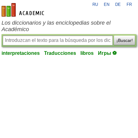
RU
EN
DE
FR
es-academic.com
Los diccionarios y las enciclopedias sobre el
Académico
¡Buscar!
interpretaciones
Traducciones
libros
Игры ⚽