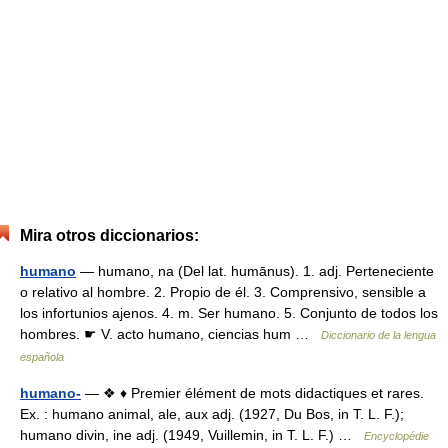
Mira otros diccionarios:
humano
— humano, na (Del lat. humānus). 1. adj. Perteneciente
o relativo al hombre. 2. Propio de él. 3. Comprensivo, sensible a
los infortunios ajenos. 4. m. Ser humano. 5. Conjunto de todos los
hombres. ☛ V. acto humano, ciencias hum …
Diccionario de la lengua
española
humano-
— ❖ ♦ Premier élément de mots didactiques et rares.
Ex. : humano animal, ale, aux adj. (1927, Du Bos, in T. L. F.);
humano divin, ine adj. (1949, Vuillemin, in T. L. F.) …
Encyclopédie