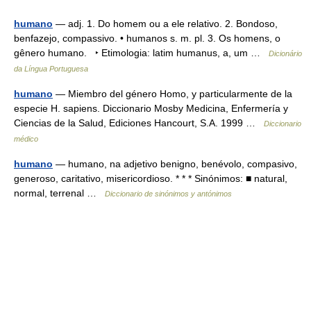
humano
— adj. 1. Do homem ou a ele relativo. 2. Bondoso,
benfazejo, compassivo. • humanos s. m. pl. 3. Os homens, o
gênero humano. ‣ Etimologia: latim humanus, a, um …
Dicionário
da Língua Portuguesa
humano
— Miembro del género Homo, y particularmente de la
especie H. sapiens. Diccionario Mosby Medicina, Enfermería y
Ciencias de la Salud, Ediciones Hancourt, S.A. 1999 …
Diccionario
médico
humano
— humano, na adjetivo benigno, benévolo, compasivo,
generoso, caritativo, misericordioso. * * * Sinónimos: ■ natural,
normal, terrenal …
Diccionario de sinónimos y antónimos