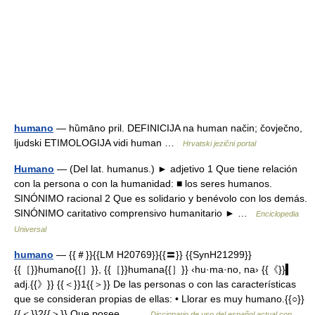
humano
— hȕmāno pril. DEFINICIJA na human način; čovječno,
ljudski ETIMOLOGIJA vidi human …
Hrvatski jezični portal
Humano
— (Del lat. humanus.) ► adjetivo 1 Que tiene relación
con la persona o con la humanidad: ■ los seres humanos.
SINÓNIMO racional 2 Que es solidario y benévolo con los demás.
SINÓNIMO caritativo comprensivo humanitario ► …
Enciclopedia
Universal
humano
— {{＃}}{{LM H20769}}{{〓}} {{SynH21299}}
{{［}}humano{{］}}, {{［}}humana{{］}} ‹hu·ma·no, na› {{《}}▍
adj.{{》}} {{＜}}1{{＞}} De las personas o con las características
que se consideran propias de ellas: • Llorar es muy humano.{{○}}
{{＜}}2{{＞}} Que posee… …
Diccionario de uso del español actual con