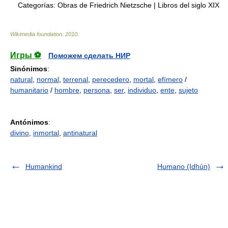
Categorías:
Obras de Friedrich Nietzsche
|
Libros del siglo XIX
Wikimedia foundation
.
2010
.
Игры ⚽
Поможем сделать НИР
Sinónimos
:
natural
,
normal
,
terrenal
,
perecedero
,
mortal
,
efímero
/
humanitario
/
hombre
,
persona
,
ser
,
individuo
,
ente
,
sujeto
Antónimos
:
divino
,
inmortal
,
antinatural
Humankind
Humano (Idhún)