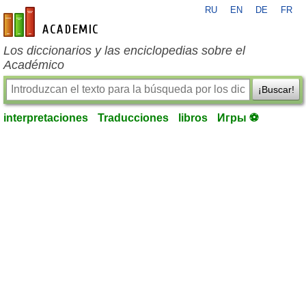
RU
EN
DE
FR
es-academic.com
Los diccionarios y las enciclopedias sobre el
Académico
¡Buscar!
interpretaciones
Traducciones
libros
Игры ⚽