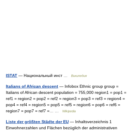
ISTAT
— Национальный инст …
Википедия
Italians of African descent
— Infobox Ethnic group group =
Italians of African descent population = 755,000 region1 = pop1 =
ref1 = region2 = pop2 = ref2 = region3 = pop3 = ref3 = region4 =
pop4 = ref4 = region5 = pop5 = ref5 = region6 = pop6 = ref6 =
region7 = pop7 = ref7 =… …
Wikipedia
Liste der größten Städte der EU
— Inhaltsverzeichnis 1
Einwohnerzahlen und Flächen bezüglich der administrativen