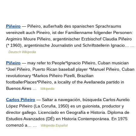
Piñeiro
— Piñeiro, außerhalb des spanischen Sprachraums
vereinzelt auch Pineiro, ist der Familienname folgender Personen:
Argimiro Moure Piñeiro, argentinischer Erzbischof Claudia Piñeiro
(* 1960), argentinische Journalistin und Schriftstellerin Ignacio… …
Deutsch Wikipedia
Piñeiro
— may refer to:People*Ignacio Piñeiro, Cuban musician
*Joel Piñeiro, Puerto Rican baseball player *Manuel Piñeiro, Cuban
revolutionary *Markos Piñeiro Pizelli, Brazilian
footballerPlaces*Piñeiro, a locality of the Avellaneda partido in
Buenos Aires …
Wikipedia
Carlos Piñeiro
— Saltar a navegación, búsqueda Carlos Aurelio
López Piñeiro (La Coruña, 1950) es un guionista, productor y
director gallego. Licenciado en Geografía e Historia. Diploma de
Estudios Avanzados (DÉ) en Historia Contemporánea. En 1975
comenzó a… …
Wikipedia Español