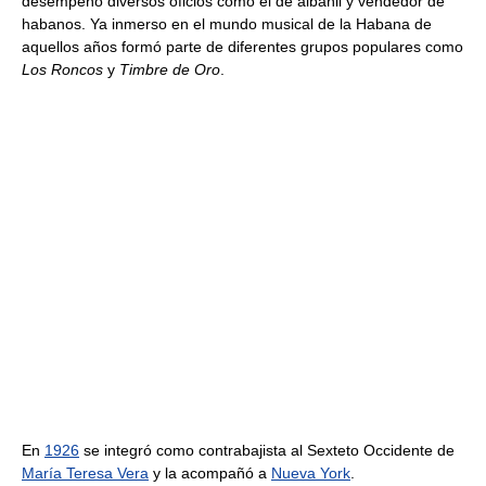
desempeñó diversos oficios como el de albañil y vendedor de
habanos. Ya inmerso en el mundo musical de la Habana de
aquellos años formó parte de diferentes grupos populares como
Los Roncos
y
Timbre de Oro
.
En
1926
se integró como contrabajista al Sexteto Occidente de
María Teresa Vera
y la acompañó a
Nueva York
.