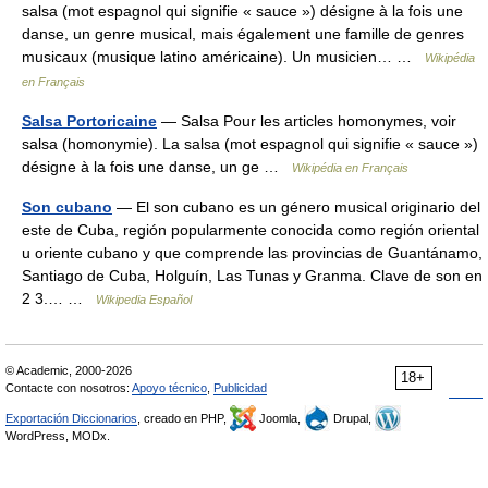
salsa (mot espagnol qui signifie « sauce ») désigne à la fois une
danse, un genre musical, mais également une famille de genres
musicaux (musique latino américaine). Un musicien… …
Wikipédia
en Français
Salsa Portoricaine
— Salsa Pour les articles homonymes, voir
salsa (homonymie). La salsa (mot espagnol qui signifie « sauce »)
désigne à la fois une danse, un ge …
Wikipédia en Français
Son cubano
— El son cubano es un género musical originario del
este de Cuba, región popularmente conocida como región oriental
u oriente cubano y que comprende las provincias de Guantánamo,
Santiago de Cuba, Holguín, Las Tunas y Granma. Clave de son en
2 3.… …
Wikipedia Español
© Academic, 2000-2026
18+
Contacte con nosotros:
Apoyo técnico
,
Publicidad
Exportación Diccionarios
, creado en PHP,
Joomla,
Drupal,
WordPress, MODx.