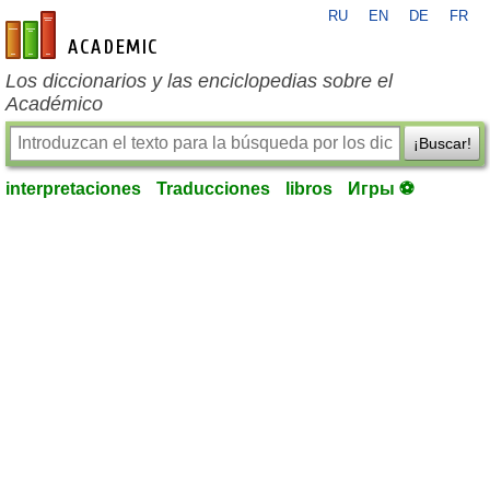
RU
EN
DE
FR
es-academic.com
Los diccionarios y las enciclopedias sobre el
Académico
¡Buscar!
interpretaciones
Traducciones
libros
Игры ⚽