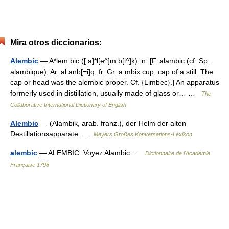
Mira otros diccionarios:
Alembic
— A*lem bic ([.a]*l[e^]m b[i^]k), n. [F. alambic (cf. Sp.
alambique), Ar. al anb[=i]q, fr. Gr. a mbix cup, cap of a still. The
cap or head was the alembic proper. Cf. {Limbec}.] An apparatus
formerly used in distillation, usually made of glass or… …
The
Collaborative International Dictionary of English
Alembic
— (Alambik, arab. franz.), der Helm der alten
Destillationsapparate …
Meyers Großes Konversations-Lexikon
alembic
— ALEMBIC. Voyez Alambic …
Dictionnaire de l'Académie
Française 1798