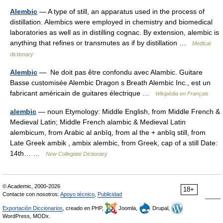
Alembic
— A type of still, an apparatus used in the process of
distillation. Alembics were employed in chemistry and biomedical
laboratories as well as in distilling cognac. By extension, alembic is
anything that refines or transmutes as if by distillation …
Medical
dictionary
Alembic
— Ne doit pas être confondu avec Alambic. Guitare
Basse customisée Alembic Dragon s Breath Alembic Inc., est un
fabricant américain de guitares électrique …
Wikipédia en Français
alembic
— noun Etymology: Middle English, from Middle French &
Medieval Latin; Middle French alambic & Medieval Latin
alembicum, from Arabic al anbīq, from al the + anbīq still, from
Late Greek ambik , ambix alembic, from Greek, cap of a still Date:
14th… …
New Collegiate Dictionary
© Academic, 2000-2026
18+
Contacte con nosotros:
Apoyo técnico
,
Publicidad
Exportación Diccionarios
, creado en PHP,
Joomla,
Drupal,
WordPress, MODx.