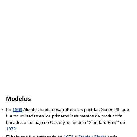
Modelos
En
1969
Alembic había desarrollado las pastillas Series I/II, que
fueron utilizadas en los primeros instumentos de producción
basados en el bajo de Casady, el modelo "Standard Point" de
1972
.
El bajo que fue entregado en
1973
a
Stanley Clarke
sería