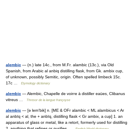
alembic
— (n.) late 14c., from M.Fr. alambic (13c.), via Old
Spanish, from Arabic al anbiq distilling flask, from Gk. ambix cup,
of unknown, possibly Semitic, origin. Often spelled limbeck 15c.
17c …
Etymology dictionary
alembic
— Alembic, Chapelle de voirre à distiller eaües, Clibanus
vitreus …
Thresor de la langue françoyse
alembic
— [ə lem′bik] n. [ME & OFr alambic < ML alambicus < Ar
al anbīq < al, the + anbīq, distilling flask < Gr ambix, a cup] 1. an
apparatus of glass or metal, like a retort, formerly used for distilling
2. anything that refines or purifies …
English World dictionary