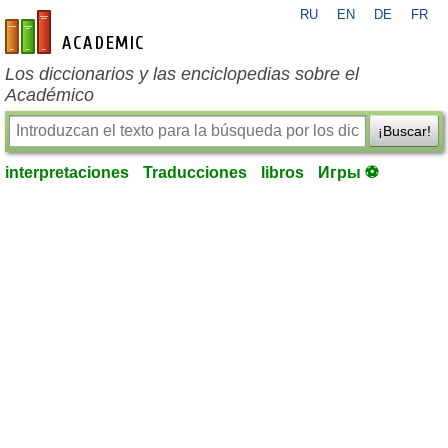
RU
EN
DE
FR
es-academic.com
Los diccionarios y las enciclopedias sobre el
Académico
¡Buscar!
interpretaciones
Traducciones
libros
Игры ⚽