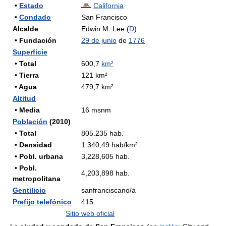
•
Estado
California
•
Condado
San Francisco
Alcalde
Edwin M. Lee (
D
)
• Fundación
29 de junio
de
1776
Superficie
• Total
600,7
km²
• Tierra
121 km²
• Agua
479,7 km²
Altitud
• Media
16 msnm
Población
(2010)
• Total
805.235 hab.
• Densidad
1.340,49 hab/km²
• Pobl. urbana
3,228,605 hab.
• Pobl.
4,203,898 hab.
metropolitana
Gentilicio
sanfranciscano/a
Prefijo telefónico
415
Sitio web oficial