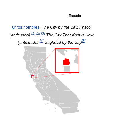
Escudo
Otros nombres
:
The City by the Bay
,
Frisco
[
1
]
[
2
]
[
3
]
(anticuado),
The City That Knows How
[
4
]
[
5
]
(anticuado),
Baghdad by the Bay