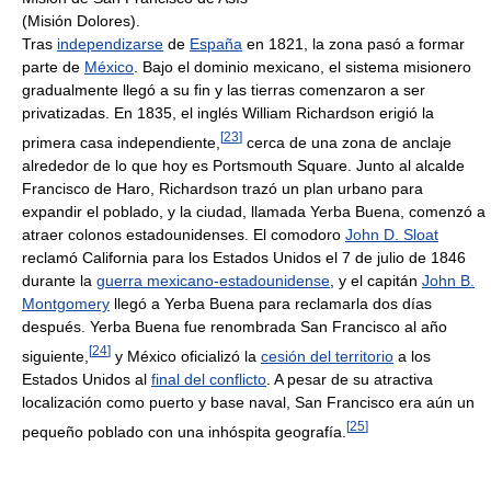
(Misión Dolores).
Tras
independizarse
de
España
en 1821, la zona pasó a formar
parte de
México
. Bajo el dominio mexicano, el sistema misionero
gradualmente llegó a su fin y las tierras comenzaron a ser
privatizadas. En 1835, el inglés William Richardson erigió la
[
23
]
primera casa independiente,
cerca de una zona de anclaje
alrededor de lo que hoy es Portsmouth Square. Junto al alcalde
Francisco de Haro, Richardson trazó un plan urbano para
expandir el poblado, y la ciudad, llamada Yerba Buena, comenzó a
atraer colonos estadounidenses. El comodoro
John D. Sloat
reclamó California para los Estados Unidos el 7 de julio de 1846
durante la
guerra mexicano-estadounidense
, y el capitán
John B.
Montgomery
llegó a Yerba Buena para reclamarla dos días
después. Yerba Buena fue renombrada San Francisco al año
[
24
]
siguiente,
y México oficializó la
cesión del territorio
a los
Estados Unidos al
final del conflicto
. A pesar de su atractiva
localización como puerto y base naval, San Francisco era aún un
[
25
]
pequeño poblado con una inhóspita geografía.