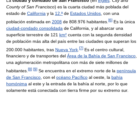
La
ciudad y condado de San Francisco
(en
inglés
:
City and
County of San Francisco
) es la cuarta ciudad más poblada del
estado de
California
y la
12.ª
de
Estados Unidos
, con una
[
6
]
población estimada en
2008
de 808.976 habitantes.
Es la única
ciudad-condado consolidada
de California, y al abarcar una
superficie terrestre de 121
km²
cuenta con la segunda densidad
de población más alta del país entre las ciudades que superan los
[
7
]
200.000 habitantes, tras
Nueva York
.
Es el centro cultural,
financiero y de transportes del
Área de la Bahía de San Francisco
,
una aglomeración metropolitana con más de siete millones de
[
8
]
[
9
]
habitantes.
Se encuentra en el extremo norte de la
península
de San Francisco
, con el
océano Pacífico
al oeste, la
bahía
homónima
al este y la entrada de la bahía al norte, por lo que
solamente está conectada con tierra firme por su extremo sur.