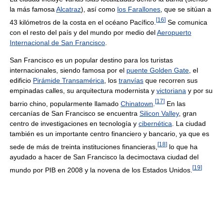
la más famosa
Alcatraz
), así como
los Farallones
, que se sitúan a
[
16
]
43 kilómetros de la costa en el océano Pacífico.
Se comunica
con el resto del país y del mundo por medio del
Aeropuerto
Internacional de San Francisco
.
San Francisco es un popular destino para los turistas
internacionales, siendo famosa por el
puente Golden Gate
, el
edificio
Pirámide Transamérica
, los
tranvías
que recorren sus
empinadas calles, su arquitectura modernista y
victoriana
y por su
[
17
]
barrio chino, popularmente llamado
Chinatown
.
En las
cercanías de San Francisco se encuentra
Silicon Valley
, gran
centro de investigaciones en tecnología y
cibernética
. La ciudad
también es un importante centro financiero y bancario, ya que es
[
18
]
sede de más de treinta instituciones financieras,
lo que ha
ayudado a hacer de San Francisco la decimoctava ciudad del
[
19
]
mundo por PIB en 2008 y la novena de los Estados Unidos.