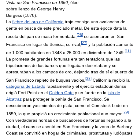
Vista de San Francisco en 1850
, óleo
sobre lienzo de George Henry
Burgess (1878).
La
fiebre del oro de California
trajo consigo una avalancha de
gente en busca de este preciado metal. De esta época data la
[
26
]
receta del pan de masa fermentada,
se asentaron en San
[
27
]
Francisco en lugar de Benicia, su rival,
y la población aumentó
[
11
]
de 1.000 habitantes en 1848 a 25.000 en diciembre de 1849.
La promesa de grandes fortunas era tan tentadora que las
tripulaciones de los barcos que llegaban desertaban y se
apresuraban a los campos de oro, dejando tras de sí el puerto de
[
28
]
San Francisco repleto de buques vacíos.
California recibió la
categoría de Estado
rápidamente y el ejército estadounidense
erigió Fort Point en el
Golden Gate
y un fuerte en la
isla de
Alcatraz
para proteger la bahía de San Francisco. Se
descubrieron yacimientos de plata, como el Comstock Lode en
[
29
]
1859, lo que propició un crecimiento poblacional aun mayor.
Con verdaderas hordas de buscadores de fortunas llegando a la
ciudad, el caos se asentó en San Francisco y la zona de Barbary
Coast se convirtió en hogar de criminales, prostitutas y ludópatas.