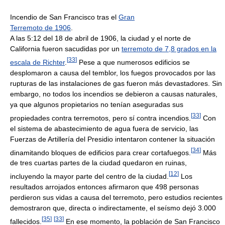
Incendio de San Francisco tras el
Gran
Terremoto de 1906
.
A las 5:12 del 18 de abril de 1906, la ciudad y el norte de
California fueron sacudidas por un
terremoto de 7,8 grados en la
[
33
]
escala de Richter
.
Pese a que numerosos edificios se
desplomaron a causa del temblor, los fuegos provocados por las
rupturas de las instalaciones de gas fueron más devastadores. Sin
embargo, no todos los incendios se debieron a causas naturales,
ya que algunos propietarios no tenían aseguradas sus
[
33
]
propiedades contra terremotos, pero sí contra incendios.
Con
el sistema de abastecimiento de agua fuera de servicio, las
Fuerzas de Artillería del Presidio intentaron contener la situación
[
34
]
dinamitando bloques de edificios para crear cortafuegos.
Más
de tres cuartas partes de la ciudad quedaron en ruinas,
[
12
]
incluyendo la mayor parte del centro de la ciudad.
Los
resultados arrojados entonces afirmaron que 498 personas
perdieron sus vidas a causa del terremoto, pero estudios recientes
demostraron que, directa o indirectamente, el seísmo dejó 3.000
[
35
]
[
33
]
fallecidos.
En ese momento, la población de San Francisco