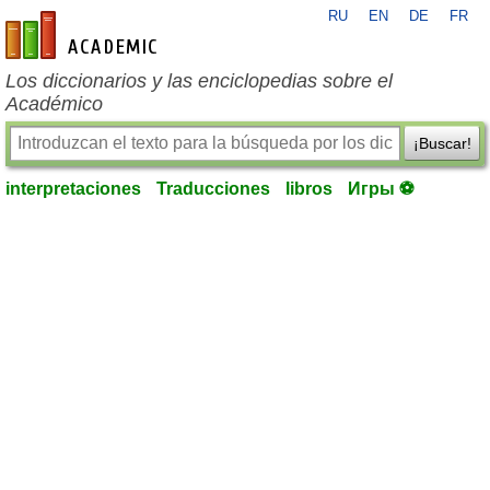
RU
EN
DE
FR
es-academic.com
Los diccionarios y las enciclopedias sobre el
Académico
¡Buscar!
interpretaciones
Traducciones
libros
Игры ⚽