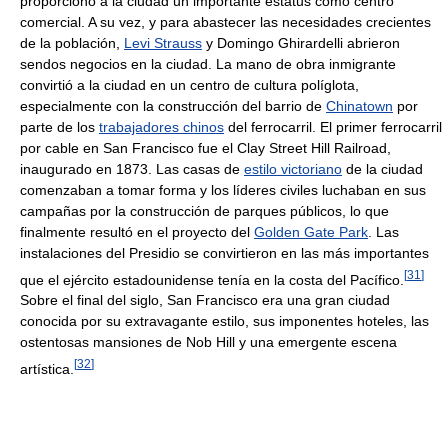
proporcionó a la ciudad un importante estatus como centro
comercial. A su vez, y para abastecer las necesidades crecientes
de la población,
Levi Strauss
y Domingo Ghirardelli abrieron
sendos negocios en la ciudad. La mano de obra inmigrante
convirtió a la ciudad en un centro de cultura políglota,
especialmente con la construcción del barrio de
Chinatown
por
parte de los
trabajadores chinos
del ferrocarril. El primer ferrocarril
por cable en San Francisco fue el Clay Street Hill Railroad,
inaugurado en 1873. Las casas de
estilo victoriano
de la ciudad
comenzaban a tomar forma y los líderes civiles luchaban en sus
campañas por la construcción de parques públicos, lo que
finalmente resultó en el proyecto del
Golden Gate Park
. Las
instalaciones del Presidio se convirtieron en las más importantes
[
31
]
que el ejército estadounidense tenía en la costa del Pacífico.
Sobre el final del siglo, San Francisco era una gran ciudad
conocida por su extravagante estilo, sus imponentes hoteles, las
ostentosas mansiones de Nob Hill y una emergente escena
[
32
]
artística.