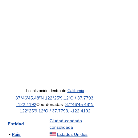
Localización dentro de
California
37°46′45.48″N
122°25′9.12″O
/
37.7793
,
-122.4192
Coordenadas:
37°46′45.48″N
122°25′9.12″O
/
37.7793
,
-122.4192
Ciudad-condado
Entidad
consolidada
•
País
Estados Unidos