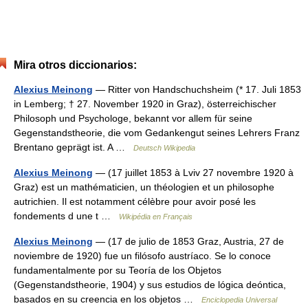
Mira otros diccionarios:
Alexius Meinong
— Ritter von Handschuchsheim (* 17. Juli 1853
in Lemberg; † 27. November 1920 in Graz), österreichischer
Philosoph und Psychologe, bekannt vor allem für seine
Gegenstandstheorie, die vom Gedankengut seines Lehrers Franz
Brentano geprägt ist. A …
Deutsch Wikipedia
Alexius Meinong
— (17 juillet 1853 à Lviv 27 novembre 1920 à
Graz) est un mathématicien, un théologien et un philosophe
autrichien. Il est notamment célèbre pour avoir posé les
fondements d une t …
Wikipédia en Français
Alexius Meinong
— (17 de julio de 1853 Graz, Austria, 27 de
noviembre de 1920) fue un filósofo austríaco. Se lo conoce
fundamentalmente por su Teoría de los Objetos
(Gegenstandstheorie, 1904) y sus estudios de lógica deóntica,
basados en su creencia en los objetos …
Enciclopedia Universal