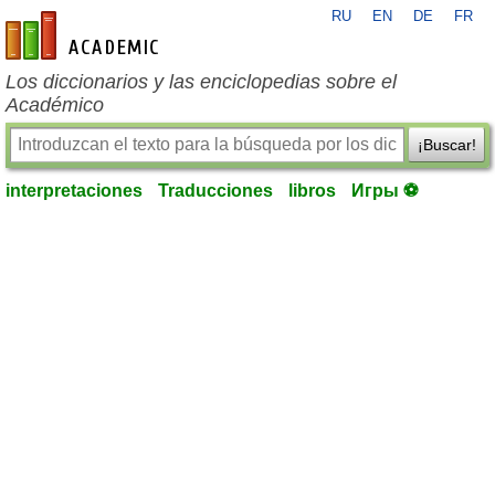
RU
EN
DE
FR
es-academic.com
Los diccionarios y las enciclopedias sobre el
Académico
¡Buscar!
interpretaciones
Traducciones
libros
Игры ⚽