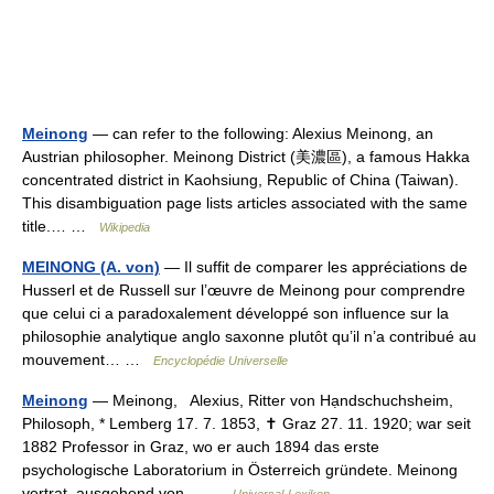
Meinong
— can refer to the following: Alexius Meinong, an
Austrian philosopher. Meinong District (美濃區), a famous Hakka
concentrated district in Kaohsiung, Republic of China (Taiwan).
This disambiguation page lists articles associated with the same
title.… …
Wikipedia
MEINONG (A. von)
— Il suffit de comparer les appréciations de
Husserl et de Russell sur l’œuvre de Meinong pour comprendre
que celui ci a paradoxalement développé son influence sur la
philosophie analytique anglo saxonne plutôt qu’il n’a contribué au
mouvement… …
Encyclopédie Universelle
Meinong
— Meinong, Alexius, Ritter von Hạndschuchsheim,
Philosoph, * Lemberg 17. 7. 1853, ✝ Graz 27. 11. 1920; war seit
1882 Professor in Graz, wo er auch 1894 das erste
psychologische Laboratorium in Österreich gründete. Meinong
vertrat, ausgehend von… …
Universal-Lexikon