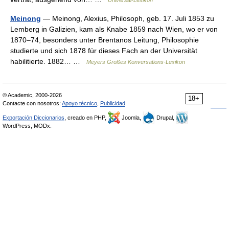
Meinong
— Meinong, Alexius, Philosoph, geb. 17. Juli 1853 zu
Lemberg in Galizien, kam als Knabe 1859 nach Wien, wo er von
1870–74, besonders unter Brentanos Leitung, Philosophie
studierte und sich 1878 für dieses Fach an der Universität
habilitierte. 1882… …
Meyers Großes Konversations-Lexikon
© Academic, 2000-2026
18+
Contacte con nosotros:
Apoyo técnico
,
Publicidad
Exportación Diccionarios
, creado en PHP,
Joomla,
Drupal,
WordPress, MODx.