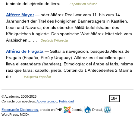
teniente del ejército de tierra …
Español en México
Alférez Mayor
— oder Alférez Real war vom 11. bis zum 14.
Jahrhundert der Titel des königlichen Bannerträgers in Kastilien,
León und Navarra, der als oberster Militärbefehlshaber des
Königreiches fungierte. Das spanische Wort Alférez leitet sich vom
Arabischen… …
Deutsch Wikipedia
Alférez de Fragata
— Saltar a navegación, búsqueda Alferez de
Fragata (España, Perú y Uruguay). Alférez es el caballero que
lleva el estandarte (bandera). Etimología: del árabe al faris, misma
raíz que faras: caballo, jinete. Contenido 1 Antecedentes 2 Marina
de… …
Wikipedia Español
© Academic, 2000-2026
18+
Contacte con nosotros:
Apoyo técnico
,
Publicidad
Exportación Diccionarios
, creado en PHP,
Joomla,
Drupal,
WordPress, MODx.