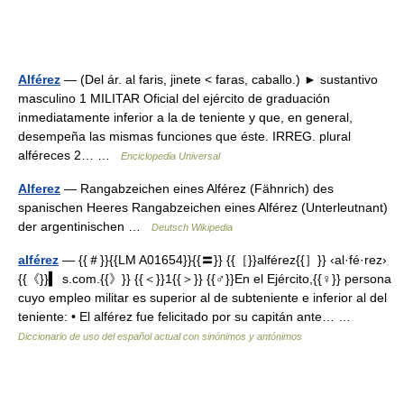
Alférez
— (Del ár. al faris, jinete < faras, caballo.) ► sustantivo
masculino 1 MILITAR Oficial del ejército de graduación
inmediatamente inferior a la de teniente y que, en general,
desempeña las mismas funciones que éste. IRREG. plural
alféreces 2… …
Enciclopedia Universal
Alferez
— Rangabzeichen eines Alférez (Fähnrich) des
spanischen Heeres Rangabzeichen eines Alférez (Unterleutnant)
der argentinischen …
Deutsch Wikipedia
alférez
— {{＃}}{{LM A01654}}{{〓}} {{［}}alférez{{］}} ‹al·fé·rez›
{{《}}▍ s.com.{{》}} {{＜}}1{{＞}} {{♂}}En el Ejército,{{♀}} persona
cuyo empleo militar es superior al de subteniente e inferior al del
teniente: • El alférez fue felicitado por su capitán ante… …
Diccionario de uso del español actual con sinónimos y antónimos