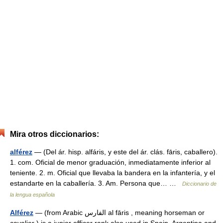
Mira otros diccionarios:
alférez
— (Del ár. hisp. alfáris, y este del ár. clás. fāris, caballero).
1. com. Oficial de menor graduación, inmediatamente inferior al
teniente. 2. m. Oficial que llevaba la bandera en la infantería, y el
estandarte en la caballería. 3. Am. Persona que… …
Diccionario de
la lengua española
Alférez
— (from Arabic الفارس al fāris , meaning horseman or