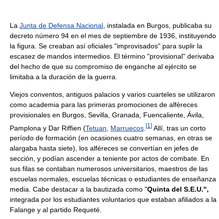
La
Junta de Defensa Nacional
, instalada en Burgos, publicaba su
decreto número 94 en el mes de septiembre de 1936, instituyendo
la figura. Se creaban así oficiales "improvisados" para suplir la
escasez de mandos intermedios. El término "provisional" derivaba
del hecho de que su compromiso de enganche al ejército se
limitaba a la duración de la guerra.
Viejos conventos, antiguos palacios y varios cuarteles se utilizaron
como academia para las primeras promociones de alféreces
provisionales en Burgos, Sevilla, Granada, Fuencaliente, Ávila,
[
1
]
Pamplona y Dar Riffien (
Tetuan
,
Marruecos
.
Allí, tras un corto
período de formación (en ocasiones cuatro semanas, en otras se
alargaba hasta siete), los alféreces se convertían en jefes de
sección, y podían ascender a teniente por actos de combate. En
sus filas se contaban numerosos universitarios, maestros de las
escuelas normales, escuelas técnicas o estudiantes de enseñanza
media. Cabe destacar a la bautizada como "
Quinta del S.E.U.",
integrada por los estudiantes voluntarios que estaban afiliados a la
Falange y al partido Requeté.