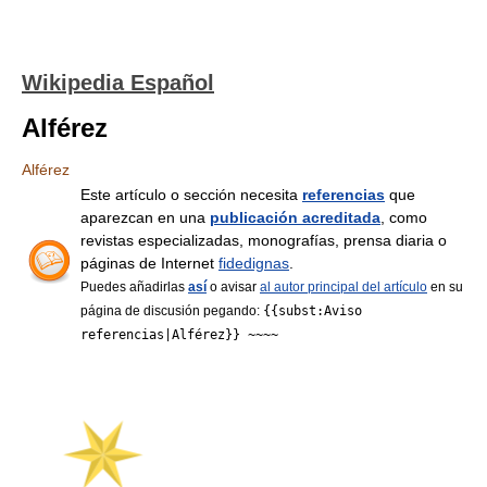
Wikipedia Español
Alférez
Alférez
Este artículo o sección necesita
referencias
que
aparezcan en una
publicación acreditada
, como
revistas especializadas, monografías, prensa diaria o
páginas de Internet
fidedignas
.
Puedes añadirlas
así
o avisar
al autor principal del artículo
en su
página de discusión pegando:
{{subst:Aviso
referencias|Alférez}} ~~~~