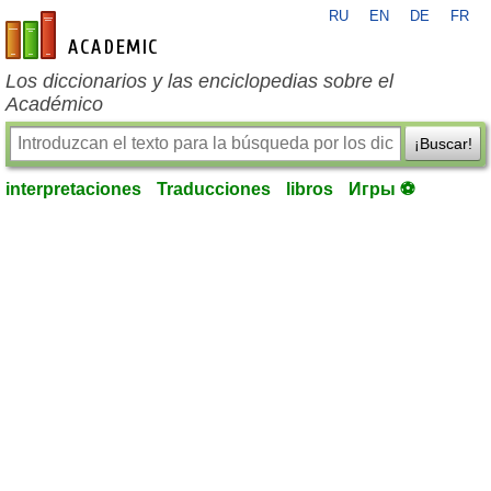
RU
EN
DE
FR
es-academic.com
Los diccionarios y las enciclopedias sobre el
Académico
¡Buscar!
interpretaciones
Traducciones
libros
Игры ⚽