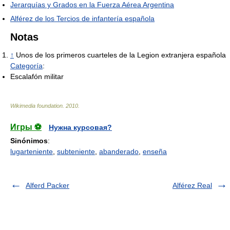
Jerarquías y Grados en la Fuerza Aérea Argentina
Alférez de los Tercios de infantería española
Notas
↑
Unos de los primeros cuarteles de la Legion extranjera española
Categoría
:
Escalafón militar
Wikimedia foundation
.
2010
.
Игры ⚽
Нужна курсовая?
Sinónimos
:
lugarteniente
,
subteniente
,
abanderado
,
enseña
Alferd Packer
Alférez Real