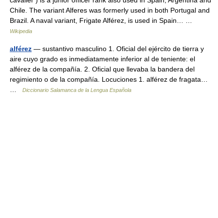
cavalier ) is a junior officer rank also used in Spain, Argentina and
Chile. The variant Alferes was formerly used in both Portugal and
Brazil. A naval variant, Frigate Alférez, is used in Spain… …
Wikipedia
alférez
— sustantivo masculino 1. Oficial del ejército de tierra y
aire cuyo grado es inmediatamente inferior al de teniente: el
alférez de la compañía. 2. Oficial que llevaba la bandera del
regimiento o de la compañía. Locuciones 1. alférez de fragata…
…
Diccionario Salamanca de la Lengua Española