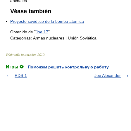
animales.
Véase también
Proyecto soviético de la bomba atómica
Obtenido de "
Joe 17
"
Categorías:
Armas nucleares
|
Unión Soviética
Wikimedia foundation
.
2010
.
Игры ⚽
Поможем решить контрольную работу
RDS-1
Joe Alexander