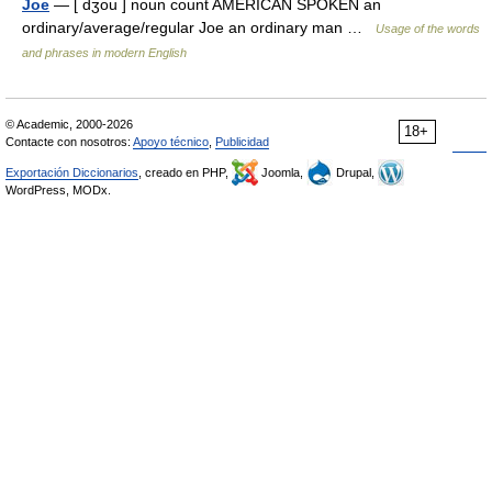
Joe
— [ dʒou ] noun count AMERICAN SPOKEN an
ordinary/average/regular Joe an ordinary man …
Usage of the words
and phrases in modern English
© Academic, 2000-2026
18+
Contacte con nosotros:
Apoyo técnico
,
Publicidad
Exportación Diccionarios
, creado en PHP,
Joomla,
Drupal,
WordPress, MODx.