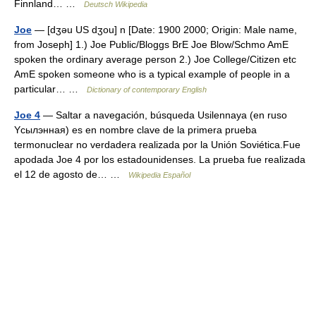
Finnland… …
Deutsch Wikipedia
Joe
— [dʒəu US dʒou] n [Date: 1900 2000; Origin: Male name,
from Joseph] 1.) Joe Public/Bloggs BrE Joe Blow/Schmo AmE
spoken the ordinary average person 2.) Joe College/Citizen etc
AmE spoken someone who is a typical example of people in a
particular… …
Dictionary of contemporary English
Joe 4
— Saltar a navegación, búsqueda Usilennaya (en ruso
Ycылэннaя) es en nombre clave de la primera prueba
termonuclear no verdadera realizada por la Unión Soviética.Fue
apodada Joe 4 por los estadounidenses. La prueba fue realizada
el 12 de agosto de… …
Wikipedia Español