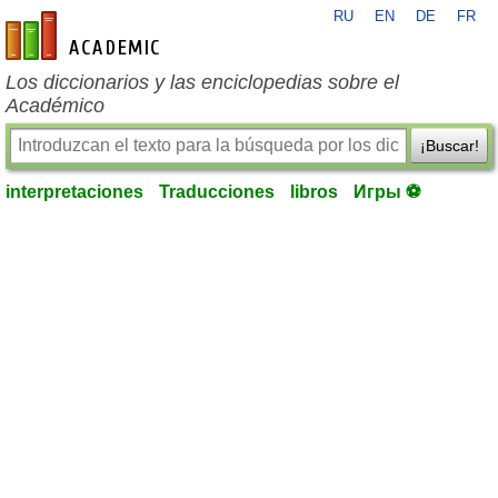
RU
EN
DE
FR
es-academic.com
Los diccionarios y las enciclopedias sobre el
Académico
¡Buscar!
interpretaciones
Traducciones
libros
Игры ⚽