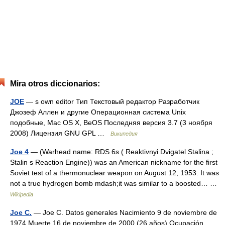
Mira otros diccionarios:
JOE
— s own editor Тип Текстовый редактор Разработчик
Джозеф Аллен и другие Операционная система Unix
подобные, Mac OS X, BeOS Последняя версия 3.7 (3 ноября
2008) Лицензия GNU GPL …
Википедия
Joe 4
— (Warhead name: RDS 6s ( Reaktivnyi Dvigatel Stalina ;
Stalin s Reaction Engine)) was an American nickname for the first
Soviet test of a thermonuclear weapon on August 12, 1953. It was
not a true hydrogen bomb mdash;it was similar to a boosted… …
Wikipedia
Joe C.
— Joe C. Datos generales Nacimiento 9 de noviembre de
1974 Muerte 16 de noviembre de 2000 (26 años) Ocupación