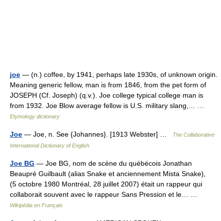
joe
— (n.) coffee, by 1941, perhaps late 1930s, of unknown origin.
Meaning generic fellow, man is from 1846, from the pet form of
JOSEPH (Cf. Joseph) (q.v.). Joe college typical college man is
from 1932. Joe Blow average fellow is U.S. military slang,… …
Etymology dictionary
Joe
— Joe, n. See {Johannes}. [1913 Webster] …
The Collaborative
International Dictionary of English
Joe BG
— Joe BG, nom de scène du québécois Jonathan
Beaupré Guilbault (alias Snake et anciennement Mista Snake),
(5 octobre 1980 Montréal, 28 juillet 2007) était un rappeur qui
collaborait souvent avec le rappeur Sans Pression et le… …
Wikipédia en Français