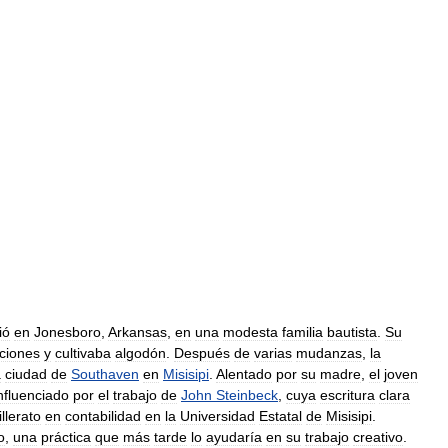
ió
en
Jonesboro
,
Arkansas
,
en
una
modesta
familia
bautista
.
Su
ciones
y
cultivaba
algodón
.
Después
de
varias
mudanzas
,
la
a
ciudad
de
Southaven
en
Misisipi
.
Alentado
por
su
madre
,
el
joven
nfluenciado
por
el
trabajo
de
John
Steinbeck
,
cuya
escritura
clara
llerato
en
contabilidad
en
la
Universidad
Estatal
de
Misisipi
.
o
,
una
práctica
que
más
tarde
lo
ayudaría
en
su
trabajo
creativo
.