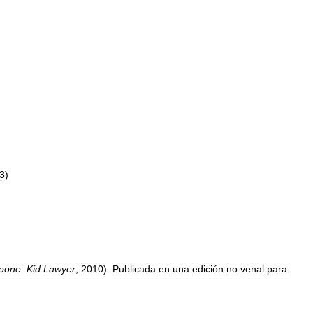
3
)
oone:
Kid
Lawyer
,
2010
).
Publicada
en
una
edición
no
venal
para