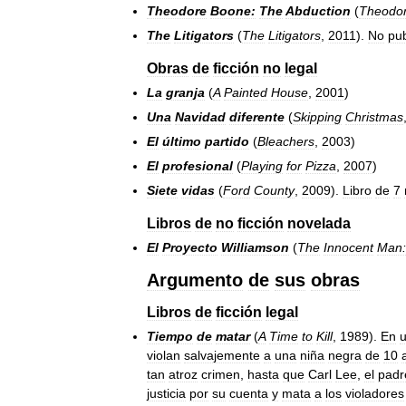
Theodore
Boone:
The
Abduction
(
Theodo
The
Litigators
(
The
Litigators
,
2011
).
No
pu
Obras
de
ficción
no
legal
La
granja
(
A
Painted
House
,
2001
)
Una
Navidad
diferente
(
Skipping
Christmas
El
último
partido
(
Bleachers
,
2003
)
El
profesional
(
Playing
for
Pizza
,
2007
)
Siete
vidas
(
Ford
County
,
2009
).
Libro
de
7
Libros
de
no
ficción
novelada
El
Proyecto
Williamson
(
The
Innocent
Man:
Argumento
de
sus
obras
Libros
de
ficción
legal
Tiempo
de
matar
(
A
Time
to
Kill
,
1989
).
En
violan
salvajemente
a
una
niña
negra
de
10
tan
atroz
crimen
,
hasta
que
Carl
Lee
,
el
padr
justicia
por
su
cuenta
y
mata
a
los
violadores