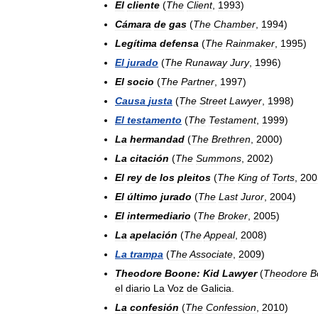
El
cliente
(
The
Client
,
1993
)
Cámara
de
gas
(
The
Chamber
,
1994
)
Legítima
defensa
(
The
Rainmaker
,
1995
)
El
jurado
(
The
Runaway
Jury
,
1996
)
El
socio
(
The
Partner
,
1997
)
Causa
justa
(
The
Street
Lawyer
,
1998
)
El
testamento
(
The
Testament
,
1999
)
La
hermandad
(
The
Brethren
,
2000
)
La
citación
(
The
Summons
,
2002
)
El
rey
de
los
pleitos
(
The
King
of
Torts
,
200
El
último
jurado
(
The
Last
Juror
,
2004
)
El
intermediario
(
The
Broker
,
2005
)
La
apelación
(
The
Appeal
,
2008
)
La
trampa
(
The
Associate
,
2009
)
Theodore
Boone:
Kid
Lawyer
(
Theodore
B
el
diario
La
Voz
de
Galicia
.
La
confesión
(
The
Confession
,
2010
)