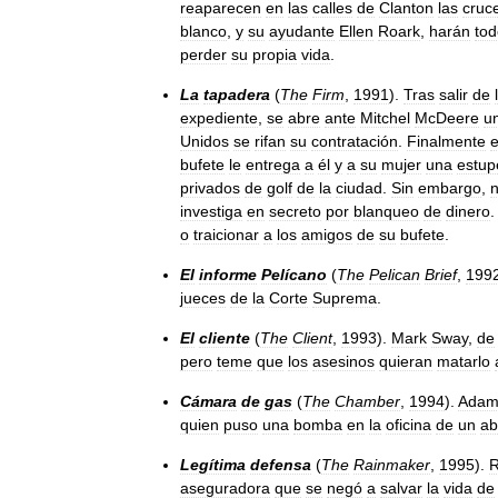
reaparecen
en
las
calles
de
Clanton
las
cruc
blanco
,
y
su
ayudante
Ellen
Roark
,
harán
tod
perder
su
propia
vida
.
La
tapadera
(
The
Firm
,
1991
).
Tras
salir
de
expediente
,
se
abre
ante
Mitchel
McDeere
u
Unidos
se
rifan
su
contratación
.
Finalmente
e
bufete
le
entrega
a
él
y
a
su
mujer
una
estu
privados
de
golf
de
la
ciudad
.
Sin
embargo
,
investiga
en
secreto
por
blanqueo
de
dinero
o
traicionar
a
los
amigos
de
su
bufete
.
El
informe
Pelícano
(
The
Pelican
Brief
,
199
jueces
de
la
Corte
Suprema
.
El
cliente
(
The
Client
,
1993
).
Mark
Sway
,
de
pero
teme
que
los
asesinos
quieran
matarlo
Cámara
de
gas
(
The
Chamber
,
1994
).
Ada
quien
puso
una
bomba
en
la
oficina
de
un
ab
Legítima
defensa
(
The
Rainmaker
,
1995
).
aseguradora
que
se
negó
a
salvar
la
vida
de