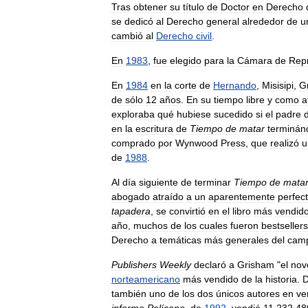
Tras
obtener
su
título
de
Doctor
en
Derecho
se
dedicó
al
Derecho
general
alrededor
de
u
cambió
al
Derecho
civil
.
En
1983
,
fue
elegido
para
la
Cámara
de
Rep
En
1984
en
la
corte
de
Hernando
,
Misisipi
,
G
de
sólo
12
años
.
En
su
tiempo
libre
y
como
a
exploraba
qué
hubiese
sucedido
si
el
padre
en
la
escritura
de
Tiempo
de
matar
terminán
comprado
por
Wynwood
Press
,
que
realizó
u
de
1988
.
Al
día
siguiente
de
terminar
Tiempo
de
mata
abogado
atraído
a
un
aparentemente
perfec
tapadera
,
se
convirtió
en
el
libro
más
vendid
año
,
muchos
de
los
cuales
fueron
bestsellers
Derecho
a
temáticas
más
generales
del
cam
Publishers
Weekly
declaró
a
Grisham
"
el
nove
norteamericano
más
vendido
de
la
historia
.
D
también
uno
de
los
dos
únicos
autores
en
ve
informe
Pelícano
,
de
1992
,
vendió
11
.
232
.
48