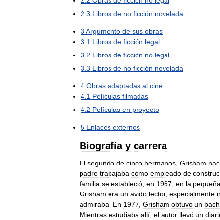
2
.
2
Obras
de
ficción
no
legal
2
.
3
Libros
de
no
ficción
novelada
3
Argumento
de
sus
obras
3
.
1
Libros
de
ficción
legal
3
.
2
Libros
de
ficción
no
legal
3
.
3
Libros
de
no
ficción
novelada
4
Obras
adaptadas
al
cine
4
.
1
Películas
filmadas
4
.
2
Películas
en
proyecto
5
Enlaces
externos
Biografía
y
carrera
El
segundo
de
cinco
hermanos
,
Grisham
nac
padre
trabajaba
como
empleado
de
construc
familia
se
estableció
,
en
1967
,
en
la
pequeñ
Grisham
era
un
ávido
lector
,
especialmente
i
admiraba
.
En
1977
,
Grisham
obtuvo
un
bachi
Mientras
estudiaba
allí
,
el
autor
llevó
un
diari