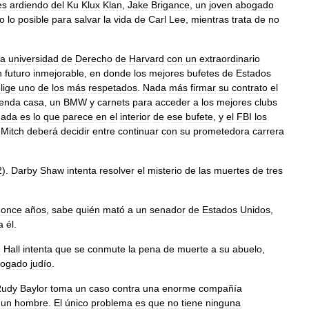
es
ardiendo
del
Ku
Klux
Klan
,
Jake
Brigance
,
un
joven
abogado
o
lo
posible
para
salvar
la
vida
de
Carl
Lee
,
mientras
trata
de
no
la
universidad
de
Derecho
de
Harvard
con
un
extraordinario
n
futuro
inmejorable
,
en
donde
los
mejores
bufetes
de
Estados
lige
uno
de
los
más
respetados
.
Nada
más
firmar
su
contrato
el
penda
casa
,
un
BMW
y
carnets
para
acceder
a
los
mejores
clubs
nada
es
lo
que
parece
en
el
interior
de
ese
bufete
,
y
el
FBI
los
.
Mitch
deberá
decidir
entre
continuar
con
su
prometedora
carrera
2
).
Darby
Shaw
intenta
resolver
el
misterio
de
las
muertes
de
tres
once
años
,
sabe
quién
mató
a
un
senador
de
Estados
Unidos
,
a
él
.
m
Hall
intenta
que
se
conmute
la
pena
de
muerte
a
su
abuelo
,
ogado
judío
.
Rudy
Baylor
toma
un
caso
contra
una
enorme
compañía
un
hombre
.
El
único
problema
es
que
no
tiene
ninguna