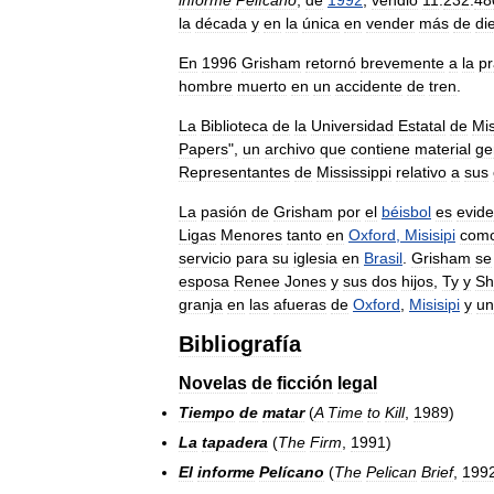
la
década
y
en
la
única
en
vender
más
de
di
En
1996
Grisham
retornó
brevemente
a
la
pr
hombre
muerto
en
un
accidente
de
tren
.
La
Biblioteca
de
la
Universidad
Estatal
de
Mis
Papers
",
un
archivo
que
contiene
material
ge
Representantes
de
Mississippi
relativo
a
sus
La
pasión
de
Grisham
por
el
béisbol
es
evide
Ligas
Menores
tanto
en
Oxford
,
Misisipi
com
servicio
para
su
iglesia
en
Brasil
.
Grisham
se
esposa
Renee
Jones
y
sus
dos
hijos
,
Ty
y
Sh
granja
en
las
afueras
de
Oxford
,
Misisipi
y
un
Bibliografía
Novelas
de
ficción
legal
Tiempo
de
matar
(
A
Time
to
Kill
,
1989
)
La
tapadera
(
The
Firm
,
1991
)
El
informe
Pelícano
(
The
Pelican
Brief
,
199