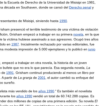
de
la
Escuela
de
Derecho
de
la
Universidad
de
Misisipi
en
1981
,
na
década
en
Southaven
,
donde
se
cansó
del
Derecho
penal
y
resentantes
de
Misisipi
,
sirviendo
hasta
1990
.
risham
presenció
el
terrible
testimonio
de
una
víctima
de
violación
fición
,
Grisham
empezó
a
trabajar
en
su
primera
novela
,
en
la
que
de
la
víctima
hubiese
asesinado
a
sus
agresores
.
Ocupó
tres
años
dolo
en
1987
.
Inicialmente
rechazado
por
varias
editoriales
,
fue
na
modesta
impresión
de
5
.
000
ejemplares
y
lo
publicó
en
junio
r
,
empezó
a
trabajar
en
otra
novela
,
la
historia
de
un
joven
to
bufete
que
no
era
lo
que
parecía
.
Esa
segunda
novela
,
La
o
de
1991
.
Grisham
continuó
produciendo
al
menos
un
libro
por
.
A
partir
de
La
granja
de
2001
,
el
autor
cambió
su
enfoque
del
po
sureño
.
lista
más
vendido
de
los
años
1990
."
Es
también
el
novelista
urante
los
años
1990
vendió
un
total
de
60
.
742
.
288
copias
.
Es
nder
dos
millones
de
copias
de
una
primera
edición
.
Su
novela
El
0
sólo
en
los
EE
.
UU
.,
convirtiéndose
en
la
novela
más
vendida
de