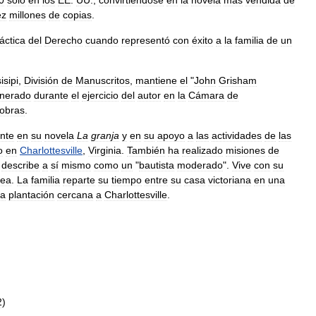
ez
millones
de
copias
.
áctica
del
Derecho
cuando
representó
con
éxito
a
la
familia
de
un
isipi
,
División
de
Manuscritos
,
mantiene
el
"
John
Grisham
nerado
durante
el
ejercicio
del
autor
en
la
Cámara
de
obras
.
nte
en
su
novela
La
granja
y
en
su
apoyo
a
las
actividades
de
las
o
en
Charlottesville
,
Virginia
.
También
ha
realizado
misiones
de
describe
a
sí
mismo
como
un
"
bautista
moderado
".
Vive
con
su
ea
.
La
familia
reparte
su
tiempo
entre
su
casa
victoriana
en
una
a
plantación
cercana
a
Charlottesville
.
2
)