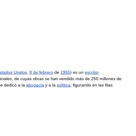
stados
Unidos
,
8
de
febrero
de
1955
)
es
un
escritor
iciales
,
de
cuyas
obras
se
han
vendido
más
de
250
millones
de
se
dedicó
a
la
abogacía
y
a
la
política
,
figurando
en
las
filas