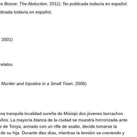
re
Boone:
The
Abduction
,
2011
).
No
publicada
todavía
en
español
.
blicada
todavía
en
español
.
,
2001
)
relatos
Murder
and
Injustice
in
a
Small
Town
,
2006
)
una
tranquila
localidad
sureña
de
Misisipi
dos
jóvenes
borrachos
años
.
La
mayoría
blanca
de
la
ciudad
se
muestra
horrorizada
ante
e
de
Tonya
,
armado
con
un
rifle
de
asalto
,
decide
tomarse
la
de
su
hija
.
Durante
diez
días
,
mientras
la
tensión
va
creciendo
y