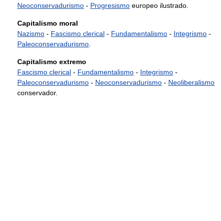
Neoconservadurismo
-
Progresismo
europeo ilustrado.
Capitalismo moral
Nazismo
-
Fascismo clerical
-
Fundamentalismo
-
Integrismo
-
Paleoconservadurismo
.
Capitalismo extremo
Fascismo clerical
-
Fundamentalismo
-
Integrismo
-
Paleoconservadurismo
-
Neoconservadurismo
-
Neoliberalismo
conservador.