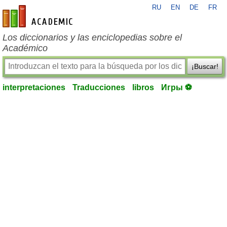
RU
EN
DE
FR
es-academic.com
Los diccionarios y las enciclopedias sobre el
Académico
¡Buscar!
interpretaciones
Traducciones
libros
Игры ⚽