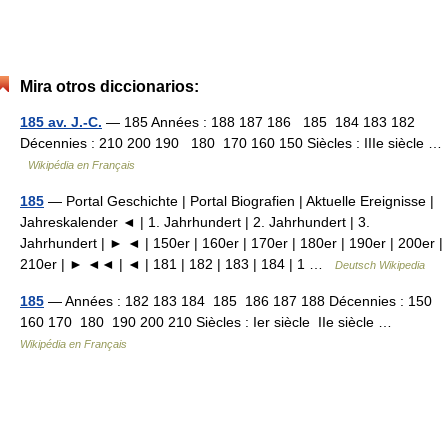
Mira otros diccionarios:
185 av. J.-C.
— 185 Années : 188 187 186 185 184 183 182
Décennies : 210 200 190 180 170 160 150 Siècles : IIIe siècle …
Wikipédia en Français
185
— Portal Geschichte | Portal Biografien | Aktuelle Ereignisse |
Jahreskalender ◄ | 1. Jahrhundert | 2. Jahrhundert | 3.
Jahrhundert | ► ◄ | 150er | 160er | 170er | 180er | 190er | 200er |
210er | ► ◄◄ | ◄ | 181 | 182 | 183 | 184 | 1 …
Deutsch Wikipedia
185
— Années : 182 183 184 185 186 187 188 Décennies : 150
160 170 180 190 200 210 Siècles : Ier siècle IIe siècle …
Wikipédia en Français