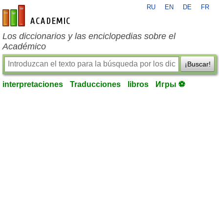
RU
EN
DE
FR
es-academic.com
Los diccionarios y las enciclopedias sobre el
Académico
¡Buscar!
interpretaciones
Traducciones
libros
Игры ⚽