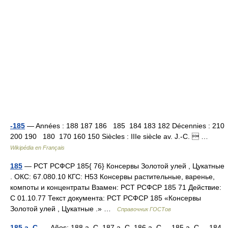
-185
— Années : 188 187 186 185 184 183 182 Décennies : 210
200 190 180 170 160 150 Siècles : IIIe siècle av. J.‑C.  …
Wikipédia en Français
185
— РСТ РСФСР 185{ 76} Консервы Золотой улей , Цукатные
. ОКС: 67.080.10 КГС: Н53 Консервы растительные, варенье,
компоты и концентраты Взамен: РСТ РСФСР 185 71 Действие:
С 01.10.77 Текст документа: РСТ РСФСР 185 «Консервы
Золотой улей , Цукатные .» …
Справочник ГОСТов
185 a. C.
— Años: 188 a. C. 187 a. C. 186 a. C. – 185 a. C. – 184