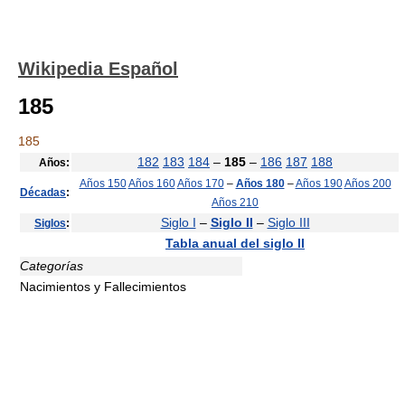
Wikipedia Español
185
185
182
183
184
–
185
–
186
187
188
Años:
Años 150
Años 160
Años 170
–
Años 180
–
Años 190
Años 200
Décadas
:
Años 210
Siglo I
–
Siglo II
–
Siglo III
Siglos
:
Tabla anual del siglo II
Categorías
Nacimientos y Fallecimientos