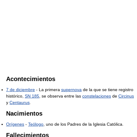
Acontecimientos
7 de diciembre
- La primera
supernova
de la que se tiene registro
histórico,
SN 185
, se observa entre las
constelaciones
de
Circinus
y
Centaurus
.
Nacimientos
Orígenes
-
Teólogo
, uno de los Padres de la Iglesia Católica.
Fallecimientos