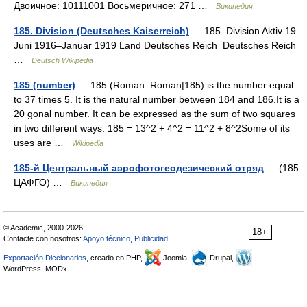
Двоичное: 10111001 Восьмеричное: 271 …
Википедия
185. Division (Deutsches Kaiserreich)
— 185. Division Aktiv 19.
Juni 1916–Januar 1919 Land Deutsches Reich Deutsches Reich
…
Deutsch Wikipedia
185 (number)
— 185 (Roman: Roman|185) is the number equal
to 37 times 5. It is the natural number between 184 and 186.It is a
20 gonal number. It can be expressed as the sum of two squares
in two different ways: 185 = 13^2 + 4^2 = 11^2 + 8^2Some of its
uses are …
Wikipedia
185-й Центральный аэрофотогеодезический отряд
— (185
ЦАФГО) …
Википедия
© Academic, 2000-2026
18+
Contacte con nosotros:
Apoyo técnico
,
Publicidad
Exportación Diccionarios
, creado en PHP,
Joomla,
Drupal,
WordPress, MODx.