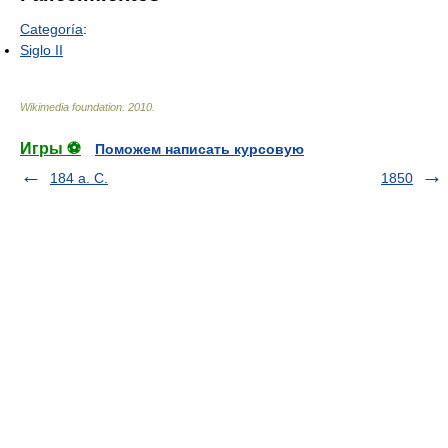
Categoría
:
Siglo II
Wikimedia foundation
.
2010
.
Игры ⚽
Поможем написать курсовую
184 a. C.
1850