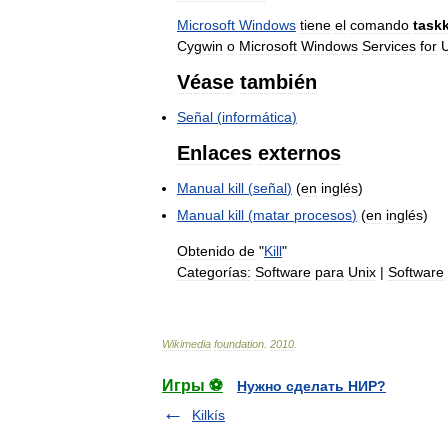
Microsoft
Windows
tiene
el
comando
taskk
Cygwin
o
Microsoft
Windows
Services
for
Véase
también
Señal
(
informática
)
Enlaces
externos
Manual
kill
(
señal
)
(
en
inglés
)
Manual
kill
(
matar
procesos
)
(
en
inglés
)
Obtenido
de
"
Kill
"
Categorías:
Software
para
Unix
|
Software
Wikimedia
foundation
.
2010
.
Игры ⚽
Нужно сделать НИР?
Kilkís