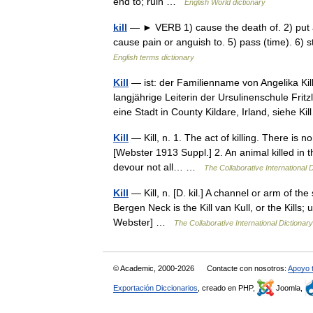
end to; ruin …
English World dictionary
kill
— ► VERB 1) cause the death of. 2) put a
cause pain or anguish to. 5) pass (time). 6) 
English terms dictionary
Kill
— ist: der Familienname von Angelika Ki
langjährige Leiterin der Ursulinenschule Fr
eine Stadt in County Kildare, Irland, siehe 
Kill
— Kill, n. 1. The act of killing. There is no
[Webster 1913 Suppl.] 2. An animal killed in th
devour not all… …
The Collaborative International D
Kill
— Kill, n. [D. kil.] A channel or arm of th
Bergen Neck is the Kill van Kull, or the Kills; 
Webster] …
The Collaborative International Dictionary
© Academic, 2000-2026
Contacte con nosotros:
Apoyo 
Exportación Diccionarios
, creado en PHP,
Joomla,