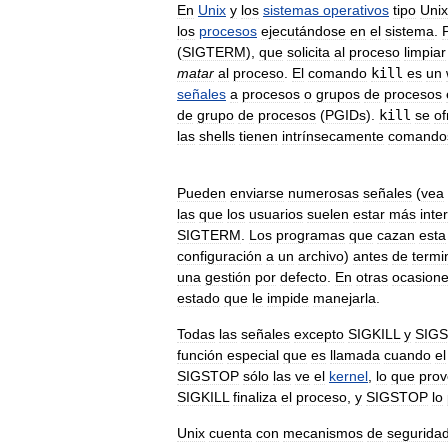
En
Unix
y
los
sistemas
operativos
tipo
Unix
los
procesos
ejecutándose
en
el
sistema
.
(
SIGTERM
),
que
solicita
al
proceso
limpiar
matar
al
proceso
.
El
comando
kill
es
un
señales
a
procesos
o
grupos
de
procesos
de
grupo
de
procesos
(
PGIDs
).
kill
se
of
las
shells
tienen
intrínsecamente
comando
Pueden
enviarse
numerosas
señales
(
vea
las
que
los
usuarios
suelen
estar
más
inte
SIGTERM
.
Los
programas
que
cazan
esta
configuración
a
un
archivo
)
antes
de
termi
una
gestión
por
defecto
.
En
otras
ocasion
estado
que
le
impide
manejarla
.
Todas
las
señales
excepto
SIGKILL
y
SIG
función
especial
que
es
llamada
cuando
el
SIGSTOP
sólo
las
ve
el
kernel
,
lo
que
pro
SIGKILL
finaliza
el
proceso
,
y
SIGSTOP
lo
Unix
cuenta
con
mecanismos
de
segurida