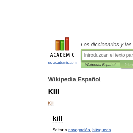
Los diccionarios y la
es-academic.com
Wikipedia Español
inter
Wikipedia Español
Kill
Kill
kill
Saltar
a
navegación
,
búsqueda