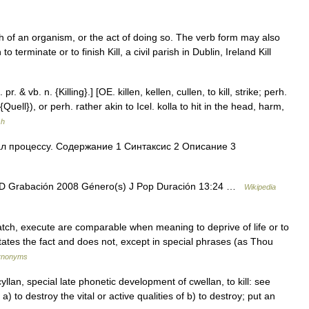
th of an organism, or the act of doing so. The verb form may also
erminate or to finish Kill, a civil parish in Dublin, Ireland Kill
. pr. & vb. n. {Killing}.] [OE. killen, kellen, cullen, to kill, strike; perh.
{Quell}), or perh. rather akin to Icel. kolla to hit in the head, harm,
sh
ал процессу. Содержание 1 Синтаксис 2 Описание 3
D Grabación 2008 Género(s) J Pop Duración 13:24 …
Wikipedia
patch, execute are comparable when meaning to deprive of life or to
y states the fact and does not, except in special phrases (as Thou
Synonyms
 cyllan, special late phonetic development of cwellan, to kill: see
 to destroy the vital or active qualities of b) to destroy; put an