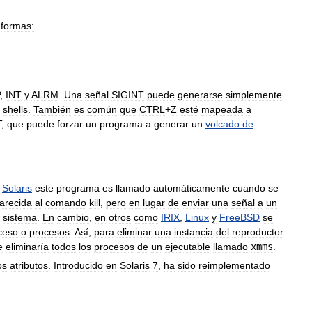
formas:
,
INT
y
ALRM
.
Una
señal
SIGINT
puede
generarse
simplemente
shells
.
También
es
común
que
CTRL
+
Z
esté
mapeada
a
T
,
que
puede
forzar
un
programa
a
generar
un
volcado
de
Solaris
este
programa
es
llamado
automáticamente
cuando
se
arecida
al
comando
kill
,
pero
en
lugar
de
enviar
una
señal
a
un
sistema
.
En
cambio
,
en
otros
como
IRIX
,
Linux
y
FreeBSD
se
ceso
o
procesos
.
Así
,
para
eliminar
una
instancia
del
reproductor
e
eliminaría
todos
los
procesos
de
un
ejecutable
llamado
xmms
.
os
atributos
.
Introducido
en
Solaris
7
,
ha
sido
reimplementado