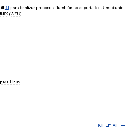
ill
[
1
]
para
finalizar
procesos
.
También
se
soporta
kill
mediante
UNIX
(
WSU
).
para
Linux
Kill 'Em All