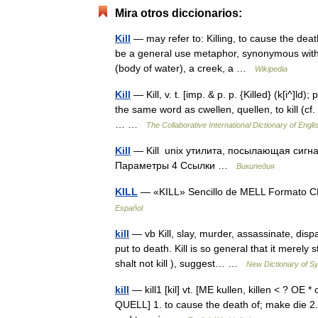
Mira otros diccionarios:
Kill
— may refer to: Killing, to cause the dea
be a general use metaphor, synonymous with to t
(body of water), a creek, a …
Wikipedia
Kill
— Kill, v. t. [imp. & p. p. {Killed} (k[i^]ld); p
the same word as cwellen, quellen, to kill (cf. 
… …
The Collaborative International Dictionary of Engli
Kill
— Kill unix утилита, посылающая сигн
Параметры 4 Ссылки …
Википедия
KILL
— «KILL» Sencillo de MELL Formato C
Español
kill
— vb Kill, slay, murder, assassinate, dis
put to death. Kill is so general that it merel
shalt not kill ), suggest… …
New Dictionary of 
kill
— kill1 [kil] vt. [ME kullen, killen < ? OE *
QUELL] 1. to cause the death of; make die 2. a)