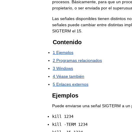
procesos
.
Básicamente
,
para
que
un
proc
propietario
,
o
ser
enviada
por
el
superusua
Las
señales
disponibles
tienen
distintos
no
señales
puede
cambiar
entre
distintas
imp
SIGTERM
el
15
.
Contenido
1
Ejemplos
2
Programas
relacionados
3
Windows
4
Véase
también
5
Enlaces
externos
Ejemplos
Puede
enviarse
una
señal
SIGTERM
a
un
kill
1234
kill
-
TERM
1234