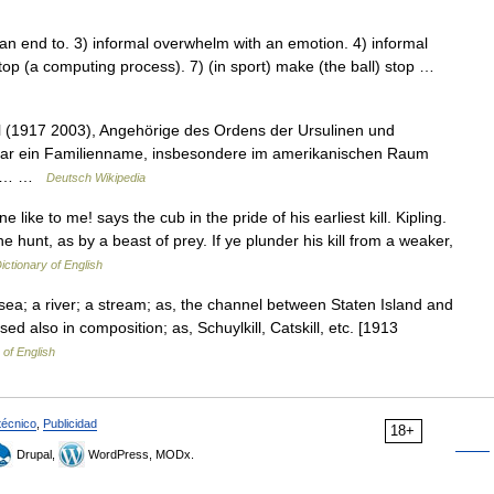
n end to. 3) informal overwhelm with an emotion. 4) informal
stop (a computing process). 7) (in sport) make (the ball) stop …
ll (1917 2003), Angehörige des Ordens der Ursulinen und
itzlar ein Familienname, insbesondere im amerikanischen Raum
Kill… …
Deutsch Wikipedia
ne like to me! says the cub in the pride of his earliest kill. Kipling.
e hunt, as by a beast of prey. If ye plunder his kill from a weaker,
ictionary of English
e sea; a river; a stream; as, the channel between Staten Island and
used also in composition; as, Schuylkill, Catskill, etc. [1913
 of English
técnico
,
Publicidad
18+
Drupal,
WordPress, MODx.