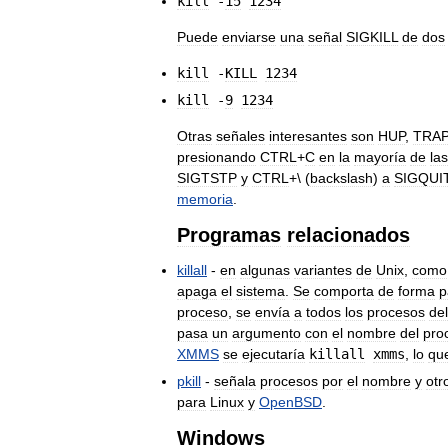
kill
-
15
1234
Puede
enviarse
una
señal
SIGKILL
de
dos
kill
-
KILL
1234
kill
-
9
1234
Otras
señales
interesantes
son
HUP
,
TRAP
presionando
CTRL
+
C
en
la
mayoría
de
las
SIGTSTP
y
CTRL
+\ (
backslash
)
a
SIGQUI
memoria
.
Programas
relacionados
killall
-
en
algunas
variantes
de
Unix
,
como
apaga
el
sistema
.
Se
comporta
de
forma
p
proceso
,
se
envía
a
todos
los
procesos
del
pasa
un
argumento
con
el
nombre
del
pro
XMMS
se
ejecutaría
killall
xmms
,
lo
qu
pkill
-
señala
procesos
por
el
nombre
y
otr
para
Linux
y
OpenBSD
.
Windows