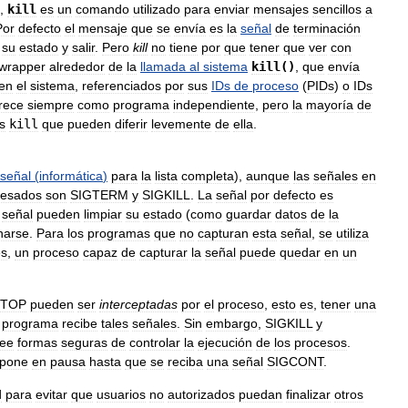
,
kill
es
un
comando
utilizado
para
enviar
mensajes
sencillos
a
Por
defecto
el
mensaje
que
se
envía
es
la
señal
de
terminación
su
estado
y
salir
.
Pero
kill
no
tiene
por
que
tener
que
ver
con
wrapper
alrededor
de
la
llamada
al
sistema
kill
()
,
que
envía
en
el
sistema
,
referenciados
por
sus
IDs
de
proceso
(
PIDs
)
o
IDs
rece
siempre
como
programa
independiente
,
pero
la
mayoría
de
s
kill
que
pueden
diferir
levemente
de
ella
.
señal
(
informática
)
para
la
lista
completa
),
aunque
las
señales
en
resados
son
SIGTERM
y
SIGKILL
.
La
señal
por
defecto
es
señal
pueden
limpiar
su
estado
(
como
guardar
datos
de
la
narse
.
Para
los
programas
que
no
capturan
esta
señal
,
se
utiliza
es
,
un
proceso
capaz
de
capturar
la
señal
puede
quedar
en
un
STOP
pueden
ser
interceptadas
por
el
proceso
,
esto
es
,
tener
una
programa
recibe
tales
señales
.
Sin
embargo
,
SIGKILL
y
vee
formas
seguras
de
controlar
la
ejecución
de
los
procesos
.
pone
en
pausa
hasta
que
se
reciba
una
señal
SIGCONT
.
d
para
evitar
que
usuarios
no
autorizados
puedan
finalizar
otros