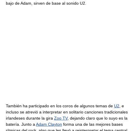
bajo de Adam, sirven de base al sonido U2.
También ha participado en los coros de algunos temas de
U2
, e
incluso se atrevió a interpretar en solitario canciones tradicionales
irlandeses durante la gira
Zoo TV
, dejando claro que lo suyo es la
batería. Junto a
Adam Clayton
forma una de las mejores bases
rítmicas del rock, algo que les llevó a reinterpretar el tema central