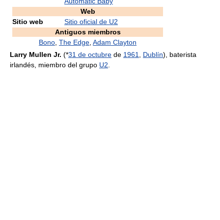
Automatic Baby
Web
Sitio web
Sitio oficial de U2
Antiguos miembros
Bono
,
The Edge
,
Adam Clayton
Larry Mullen Jr.
(*
31 de octubre
de
1961
,
Dublín
), baterista
irlandés, miembro del grupo
U2
.