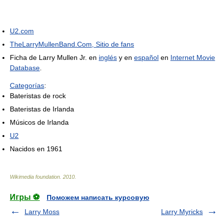
U2.com
TheLarryMullenBand.Com, Sitio de fans
Ficha de Larry Mullen Jr. en
inglés
y en
español
en
Internet Movie
Database
.
Categorías
:
Bateristas de rock
Bateristas de Irlanda
Músicos de Irlanda
U2
Nacidos en 1961
Wikimedia foundation
.
2010
.
Игры ⚽
Поможем написать курсовую
Larry Moss
Larry Myricks