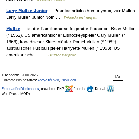
Larry Mullen Junior
— Pour les articles homonymes, voir Mullen.
Larry Mullen Junior Nom …
Wikipédia en Français
Mullen
— ist der Familienname folgender Personen: Brian Mullen
(* 1962), US amerikanischer Eishockeyspieler Cary Mullen (*
1969), kanadischer Skirennläufer Daniel Mullen (* 1989),
australischer Fußballspieler Harryette Mullen (* 1953), US
amerikanische… …
Deutsch Wikipedia
© Academic, 2000-2026
18+
Contacte con nosotros:
Apoyo técnico
,
Publicidad
Exportación Diccionarios
, creado en PHP,
Joomla,
Drupal,
WordPress, MODx.