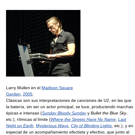
Larry Mullen en el
Madison Square
Garden
,
2005
.
Clásicas son sus interpretaciones de canciones de U2, en las que
la batería, sin ser un actor principal, se luce, produciendo marchas
épicas e intensas (
Sunday Bloody Sunday
y
Bullet the Blue Sky
,
etc.), rítmicas al límite (
Where the Streets Have No Name
,
Last
Night on Earth
,
Mysterious Ways
,
City of Blinding Lights
, etc.), y en
especial de un acompañamiento efectista y efectivo, que junto al