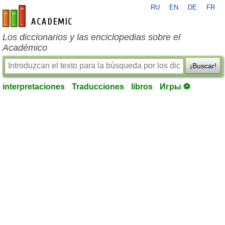
RU
EN
DE
FR
es-academic.com
Los diccionarios y las enciclopedias sobre el
Académico
¡Buscar!
interpretaciones
Traducciones
libros
Игры ⚽