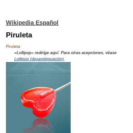
Wikipedia Español
Piruleta
Piruleta
«Lollipop» redirige aquí. Para otras acepciones, véase
Lollipop (desambiguación)
.