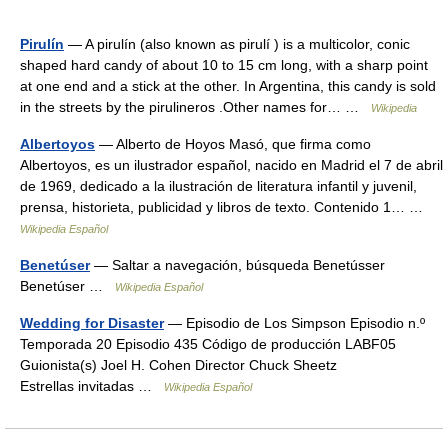
Pirulín
— A pirulín (also known as pirulí ) is a multicolor, conic
shaped hard candy of about 10 to 15 cm long, with a sharp point
at one end and a stick at the other. In Argentina, this candy is sold
in the streets by the pirulineros .Other names for… …
Wikipedia
Albertoyos
— Alberto de Hoyos Masó, que firma como
Albertoyos, es un ilustrador español, nacido en Madrid el 7 de abril
de 1969, dedicado a la ilustración de literatura infantil y juvenil,
prensa, historieta, publicidad y libros de texto. Contenido 1… …
Wikipedia Español
Benetúser
— Saltar a navegación, búsqueda Benetússer
Benetúser …
Wikipedia Español
Wedding for Disaster
— Episodio de Los Simpson Episodio n.º
Temporada 20 Episodio 435 Código de producción LABF05
Guionista(s) Joel H. Cohen Director Chuck Sheetz
Estrellas invitadas …
Wikipedia Español