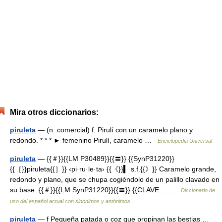
Mira otros diccionarios:
piruleta
— (n. comercial) f. Pirulí con un caramelo plano y
redondo. * * * ► femenino Pirulí, caramelo …
Enciclopedia Universal
piruleta
— {{＃}}{{LM P30489}}{{〓}} {{SynP31220}}
{{［}}piruleta{{］}} ‹pi·ru·le·ta› {{《}}▍ s.f.{{》}} Caramelo grande,
redondo y plano, que se chupa cogiéndolo de un palillo clavado en
su base. {{＃}}{{LM SynP31220}}{{〓}} {{CLAVE… …
Diccionario de
uso del español actual con sinónimos y antónimos
piruleta
— f Pequeña patada o coz que propinan las bestias …