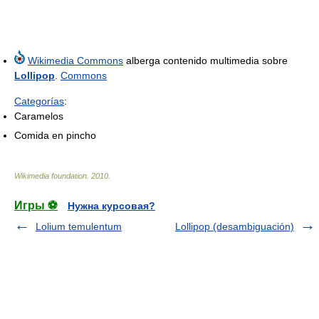
Wikimedia Commons
alberga contenido multimedia sobre
Lollipop
.
Commons
Categorías
:
Caramelos
Comida en pincho
Wikimedia foundation
.
2010
.
Игры ⚽
Нужна курсовая?
Lolium temulentum
Lollipop (desambiguación)