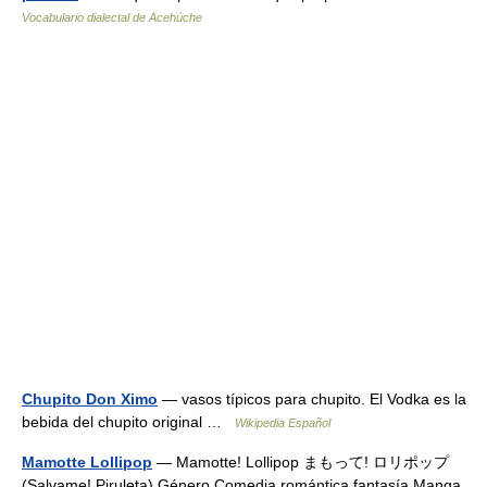
Vocabulario dialectal de Acehúche
Chupito Don Ximo
— vasos típicos para chupito. El Vodka es la
bebida del chupito original …
Wikipedia Español
Mamotte Lollipop
— Mamotte! Lollipop まもって! ロリポップ
(Salvame! Piruleta) Género Comedia romántica,fantasía Manga