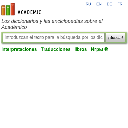
RU
EN
DE
FR
es-academic.com
Los diccionarios y las enciclopedias sobre el
Académico
¡Buscar!
interpretaciones
Traducciones
libros
Игры ⚽