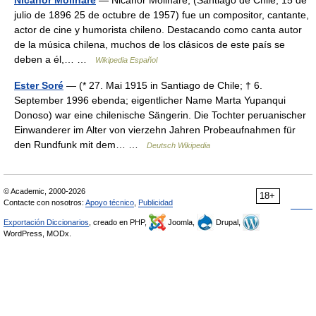
Nicanor Molinare
— Nicanor Molinare, (Santiago de Chile, 15 de
julio de 1896 25 de octubre de 1957) fue un compositor, cantante,
actor de cine y humorista chileno. Destacando como canta autor
de la música chilena, muchos de los clásicos de este país se
deben a él,… …
Wikipedia Español
Ester Soré
— (* 27. Mai 1915 in Santiago de Chile; † 6.
September 1996 ebenda; eigentlicher Name Marta Yupanqui
Donoso) war eine chilenische Sängerin. Die Tochter peruanischer
Einwanderer im Alter von vierzehn Jahren Probeaufnahmen für
den Rundfunk mit dem… …
Deutsch Wikipedia
© Academic, 2000-2026
18+
Contacte con nosotros:
Apoyo técnico
,
Publicidad
Exportación Diccionarios
, creado en PHP,
Joomla,
Drupal,
WordPress, MODx.