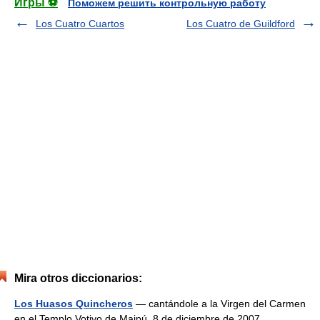
Игры ⚽
Поможем решить контрольную работу
Los Cuatro Cuartos
Los Cuatro de Guildford
Mira otros diccionarios:
Los Huasos Quincheros
— cantándole a la Virgen del Carmen
en el Templo Votivo de Maipú, 8 de diciembre de 2007.