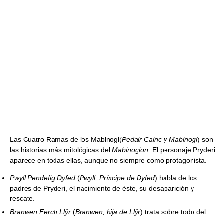
Las Cuatro Ramas de los Mabinogi(
Pedair Cainc y Mabinogi
) son
las historias más mitológicas del
Mabinogion
. El personaje Pryderi
aparece en todas ellas, aunque no siempre como protagonista.
Pwyll Pendefig Dyfed
(
Pwyll, Príncipe de Dyfed
) habla de los
padres de Pryderi, el nacimiento de éste, su desaparición y
rescate.
Branwen Ferch Llŷr
(
Branwen, hija de Llŷr
) trata sobre todo del