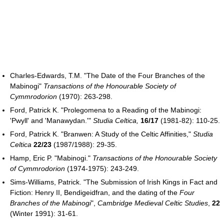
Charles-Edwards, T.M. "The Date of the Four Branches of the
Mabinogi"
Transactions of the Honourable Society of
Cymmrodorion
(1970): 263-298.
Ford, Patrick K. "Prolegomena to a Reading of the Mabinogi:
'Pwyll' and 'Manawydan.'"
Studia Celtica,
16/17
(1981-82): 110-25.
Ford, Patrick K. "Branwen: A Study of the Celtic Affinities,"
Studia
Celtica
22/23
(1987/1988): 29-35.
Hamp, Eric P. "Mabinogi."
Transactions of the Honourable Society
of Cymmrodorion
(1974-1975): 243-249.
Sims-Williams, Patrick. "The Submission of Irish Kings in Fact and
Fiction: Henry II, Bendigeidfran, and the dating of the
Four
Branches of the Mabinogi
",
Cambridge Medieval Celtic Studies
,
22
(Winter 1991): 31-61.