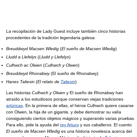
La recopilación de Lady Guest incluye también cinco historias
procedentes de la tradición legendaria galesa:
Breuddwyd Macsen Wledig
(
El sueño de Macsen Wledig
)
Lludd a Llefelys
(
Lludd y Llefelys
)
Culhwch ac Olwen
(
Culhwch y Olwen
)
Breuddwyd Rhonabwy
(El sueño de Rhonabwy)
Hanes Taliesin
(
El relato de
Taliesin
)
Las historias
Culhwch y Olwen
y El sueño de Rhonabwy han
atraído a los estudiosos porque conservan viejas tradiciones
artúricas
. En la primera de ellas, el héroe Culhwch quiere casarse
con Olwen, la hija de un gigante, y debe demostrar su valía
consiguiendo ciertos objetos mágicos y superando varias pruebas.
Para ello, pide la ayuda del
rey Arturo
y sus caballeros. El cuento
El sueño de Macsen Wledig
es una historia novelesca acerca del