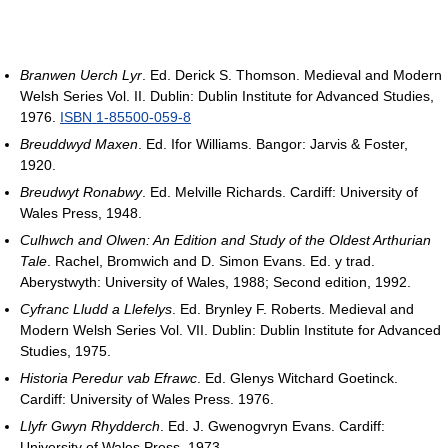
Branwen Uerch Lyr
. Ed. Derick S. Thomson. Medieval and Modern
Welsh Series Vol. II. Dublin: Dublin Institute for Advanced Studies,
1976.
ISBN 1-85500-059-8
Breuddwyd Maxen
. Ed. Ifor Williams. Bangor: Jarvis & Foster,
1920.
Breudwyt Ronabwy
. Ed. Melville Richards. Cardiff: University of
Wales Press, 1948.
Culhwch and Olwen: An Edition and Study of the Oldest Arthurian
Tale
. Rachel, Bromwich and D. Simon Evans. Ed. y trad.
Aberystwyth: University of Wales, 1988; Second edition, 1992.
Cyfranc Lludd a Llefelys
. Ed. Brynley F. Roberts. Medieval and
Modern Welsh Series Vol. VII. Dublin: Dublin Institute for Advanced
Studies, 1975.
Historia Peredur vab Efrawc
. Ed. Glenys Witchard Goetinck.
Cardiff: University of Wales Press. 1976.
Llyfr Gwyn Rhydderch
. Ed. J. Gwenogvryn Evans. Cardiff:
University of Wales Press, 1973.