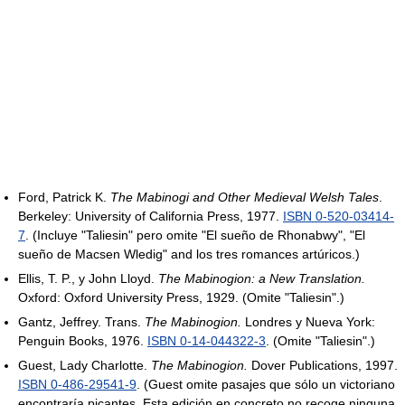
Ford, Patrick K.
The Mabinogi and Other Medieval Welsh Tales
.
Berkeley: University of California Press, 1977.
ISBN 0-520-03414-
7
. (Incluye "Taliesin" pero omite "El sueño de Rhonabwy", "El
sueño de Macsen Wledig" and los tres romances artúricos.)
Ellis, T. P., y John Lloyd.
The Mabinogion: a New Translation.
Oxford: Oxford University Press, 1929. (Omite "Taliesin".)
Gantz, Jeffrey. Trans.
The Mabinogion.
Londres y Nueva York:
Penguin Books, 1976.
ISBN 0-14-044322-3
. (Omite "Taliesin".)
Guest, Lady Charlotte.
The Mabinogion.
Dover Publications, 1997.
ISBN 0-486-29541-9
. (Guest omite pasajes que sólo un victoriano
encontraría picantes. Esta edición en concreto no recoge ninguna