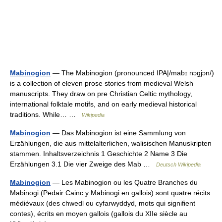
Mabinogion
— The Mabinogion (pronounced IPA|/mabɪ nɔɡjɔn/)
is a collection of eleven prose stories from medieval Welsh
manuscripts. They draw on pre Christian Celtic mythology,
international folktale motifs, and on early medieval historical
traditions. While… …
Wikipedia
Mabinogion
— Das Mabinogion ist eine Sammlung von
Erzählungen, die aus mittelalterlichen, walisischen Manuskripten
stammen. Inhaltsverzeichnis 1 Geschichte 2 Name 3 Die
Erzählungen 3.1 Die vier Zweige des Mab …
Deutsch Wikipedia
Mabinogion
— Les Mabinogion ou les Quatre Branches du
Mabinogi (Pedair Cainc y Mabinogi en gallois) sont quatre récits
médiévaux (des chwedl ou cyfarwyddyd, mots qui signifient
contes), écrits en moyen gallois (gallois du XIIe siècle au