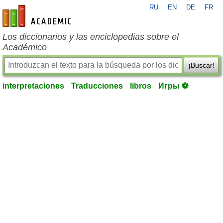
RU
EN
DE
FR
es-academic.com
Los diccionarios y las enciclopedias sobre el
Académico
¡Buscar!
interpretaciones
Traducciones
libros
Игры ⚽