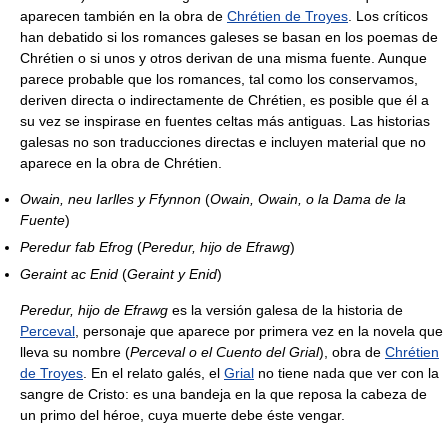
aparecen también en la obra de
Chrétien de Troyes
. Los críticos
han debatido si los romances galeses se basan en los poemas de
Chrétien o si unos y otros derivan de una misma fuente. Aunque
parece probable que los romances, tal como los conservamos,
deriven directa o indirectamente de Chrétien, es posible que él a
su vez se inspirase en fuentes celtas más antiguas. Las historias
galesas no son traducciones directas e incluyen material que no
aparece en la obra de Chrétien.
Owain, neu Iarlles y Ffynnon
(
Owain, Owain, o la Dama de la
Fuente
)
Peredur fab Efrog
(
Peredur, hijo de Efrawg
)
Geraint ac Enid
(
Geraint y Enid
)
Peredur, hijo de Efrawg
es la versión galesa de la historia de
Perceval
, personaje que aparece por primera vez en la novela que
lleva su nombre (
Perceval o el Cuento del Grial
), obra de
Chrétien
de Troyes
. En el relato galés, el
Grial
no tiene nada que ver con la
sangre de Cristo: es una bandeja en la que reposa la cabeza de
un primo del héroe, cuya muerte debe éste vengar.