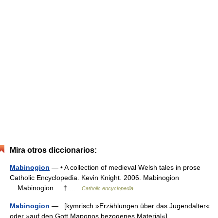
Mira otros diccionarios:
Mabinogion
— • A collection of medieval Welsh tales in prose
Catholic Encyclopedia. Kevin Knight. 2006. Mabinogion
Mabinogion † …
Catholic encyclopedia
Mabinogion
— [kymrisch »Erzählungen über das Jugendalter«
oder »auf den Gott Maponos bezogenes Material«],