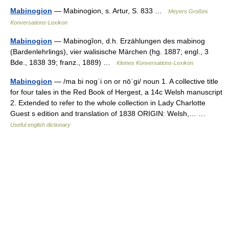
Mabinogion
— Mabinogion, s. Artur, S. 833 …
Meyers Großes
Konversations-Lexikon
Mabinogion
— Mabinogĭon, d.h. Erzählungen des mabinog
(Bardenlehrlings), vier walisische Märchen (hg. 1887; engl., 3
Bde., 1838 39; franz., 1889) …
Kleines Konversations-Lexikon
Mabinogion
— /ma bi nogˈi on or nōˈgi/ noun 1. A collective title
for four tales in the Red Book of Hergest, a 14c Welsh manuscript
2. Extended to refer to the whole collection in Lady Charlotte
Guest s edition and translation of 1838 ORIGIN: Welsh,… …
Useful english dictionary