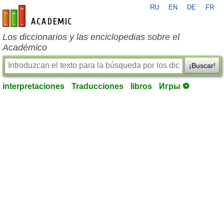
RU
EN
DE
FR
es-academic.com
Los diccionarios y las enciclopedias sobre el
Académico
¡Buscar!
interpretaciones
Traducciones
libros
Игры ⚽