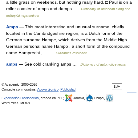
a little grass on weekends, but nothing really hard. □ Paul is on a
roller coaster of amps and damps …
Dictionary of American slang and
colloquial expressions
Amps
— This most interesting and unusual surname, chiefly
located in the Cambridgeshire region, is a Dutch form of the
German surname Hampe, which derives from the Middle High
German personal name Hampo , a short form of the compound
name Hamprecht ,… …
Surnames reference
amps
— See cold cranking amps …
Dictionary of automotive terms
© Academic, 2000-2026
18+
Contacte con nosotros:
Apoyo técnico
,
Publicidad
Exportación Diccionarios
, creado en PHP,
Joomla,
Drupal,
WordPress, MODx.