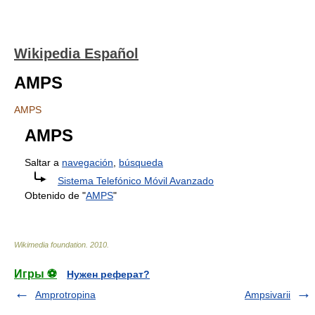
Wikipedia Español
AMPS
AMPS
AMPS
Saltar a
navegación
,
búsqueda
Sistema Telefónico Móvil Avanzado
Obtenido de "
AMPS
"
Wikimedia foundation
.
2010
.
Игры ⚽
Нужен реферат?
Amprotropina
Ampsivarii