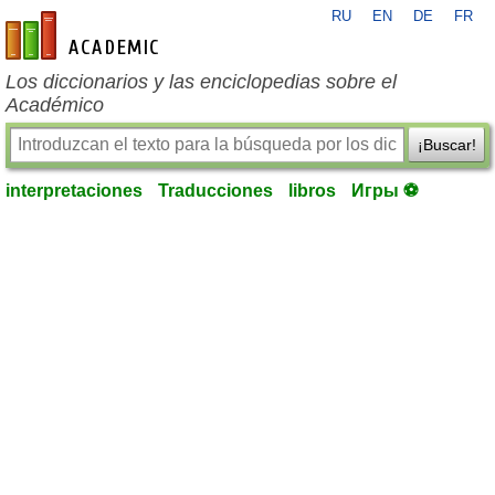
RU
EN
DE
FR
es-academic.com
Los diccionarios y las enciclopedias sobre el
Académico
¡Buscar!
interpretaciones
Traducciones
libros
Игры ⚽