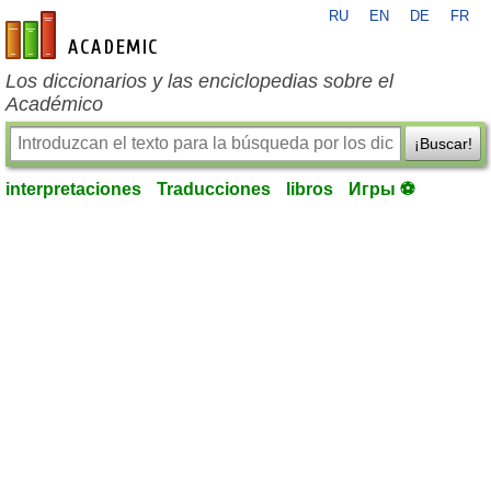
RU
EN
DE
FR
es-academic.com
Los diccionarios y las enciclopedias sobre el
Académico
¡Buscar!
interpretaciones
Traducciones
libros
Игры ⚽