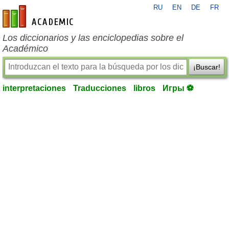
RU
EN
DE
FR
es-academic.com
Los diccionarios y las enciclopedias sobre el
Académico
¡Buscar!
interpretaciones
Traducciones
libros
Игры ⚽