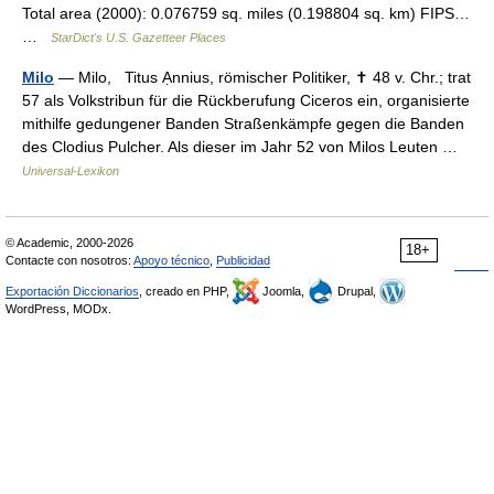
Total area (2000): 0.076759 sq. miles (0.198804 sq. km) FIPS…
…
StarDict's U.S. Gazetteer Places
Milo
— Milo, Titus Ạnnius, römischer Politiker, ✝ 48 v. Chr.; trat
57 als Volkstribun für die Rückberufung Ciceros ein, organisierte
mithilfe gedungener Banden Straßenkämpfe gegen die Banden
des Clodius Pulcher. Als dieser im Jahr 52 von Milos Leuten …
Universal-Lexikon
© Academic, 2000-2026
18+
Contacte con nosotros:
Apoyo técnico
,
Publicidad
Exportación Diccionarios
, creado en PHP,
Joomla,
Drupal,
WordPress, MODx.