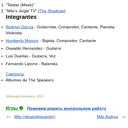
"Telstar (Meek)"
"Milo's Jingle TV" (
The Shadows
)
Integrantes
Rodrigo García
- Guitarrista, Compositor, Cantante, Pianista,
Violinista
Humberto Monroy
- Bajista, Compositor, Cantante
Oswaldo Hernandez - Guitarra
Luis Dueñas - Guitarra, Voz
Fernando Latorre - Baterista
Categoría
:
Álbumes de The Speakers
Wikimedia foundation
.
2010
.
Игры ⚽
Поможем решить контрольную работу
Milo (desambiguación)
Milo Andrus