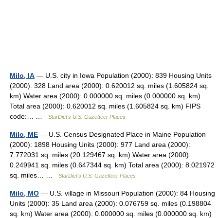
Milo, IA
— U.S. city in Iowa Population (2000): 839 Housing Units
(2000): 328 Land area (2000): 0.620012 sq. miles (1.605824 sq.
km) Water area (2000): 0.000000 sq. miles (0.000000 sq. km)
Total area (2000): 0.620012 sq. miles (1.605824 sq. km) FIPS
code:… …
StarDict's U.S. Gazetteer Places
Milo, ME
— U.S. Census Designated Place in Maine Population
(2000): 1898 Housing Units (2000): 977 Land area (2000):
7.772031 sq. miles (20.129467 sq. km) Water area (2000):
0.249941 sq. miles (0.647344 sq. km) Total area (2000): 8.021972
sq. miles… …
StarDict's U.S. Gazetteer Places
Milo, MO
— U.S. village in Missouri Population (2000): 84 Housing
Units (2000): 35 Land area (2000): 0.076759 sq. miles (0.198804
sq. km) Water area (2000): 0.000000 sq. miles (0.000000 sq. km)