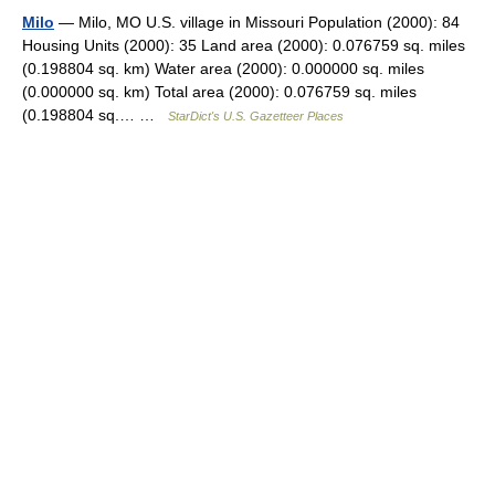
Milo
— Milo, MO U.S. village in Missouri Population (2000): 84
Housing Units (2000): 35 Land area (2000): 0.076759 sq. miles
(0.198804 sq. km) Water area (2000): 0.000000 sq. miles
(0.000000 sq. km) Total area (2000): 0.076759 sq. miles
(0.198804 sq.… …
StarDict's U.S. Gazetteer Places