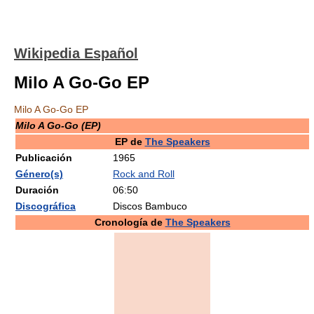
Wikipedia Español
Milo A Go-Go EP
Milo A Go-Go EP
Milo A Go-Go (EP)
EP de
The Speakers
Publicación
1965
Género(s)
Rock and Roll
Duración
06:50
Discográfica
Discos Bambuco
Cronología de
The Speakers