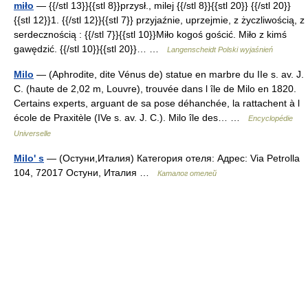
miło
— {{/stl 13}}{{stl 8}}przysł., milej {{/stl 8}}{{stl 20}} {{/stl 20}}
{{stl 12}}1. {{/stl 12}}{{stl 7}} przyjaźnie, uprzejmie, z życzliwością, z
serdecznością : {{/stl 7}}{{stl 10}}Miło kogoś gościć. Miło z kimś
gawędzić. {{/stl 10}}{{stl 20}}… …
Langenscheidt Polski wyjaśnień
Milo
— (Aphrodite, dite Vénus de) statue en marbre du IIe s. av. J.
C. (haute de 2,02 m, Louvre), trouvée dans l île de Milo en 1820.
Certains experts, arguant de sa pose déhanchée, la rattachent à l
école de Praxitèle (IVe s. av. J. C.). Milo île des… …
Encyclopédie
Universelle
Milo' s
— (Остуни,Италия) Категория отеля: Адрес: Via Petrolla
104, 72017 Остуни, Италия …
Каталог отелей