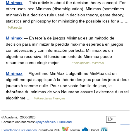
Minimax
— This article is about the decision theory concept. For
other uses, see Minimax (disambiguation). Minimax (sometimes
minmax) is a decision rule used in decision theory, game theory,
statistics and philosophy for minimizing the possible loss for a… …
Wikipedia
Minimax
— En teoría de juegos Minimax es un método de
decisión para minimizar la pérdida máxima esperada en juegos
con adversario y con información perfecta. Minimax es un
algoritmo recursivo. El funcionamiento de Minimax puede
resumirse como elegir mejor… …
Enciclopedia Universal
Minimax
— Algorithme MinMax L algorithme MinMax est un
algorithme qui s applique à la théorie des jeux pour les jeux à deux
joueurs à somme nulle. Pour une vaste famille de jeux, le
théorème du minimax de von Neumann assure l existence d un tel
algorithme …
Wikipédia en Français
© Academic, 2000-2026
18+
Contacte con nosotros:
Apoyo técnico
,
Publicidad
Exportación Diccionarios
, creado en PHP,
Joomla,
Drupal,