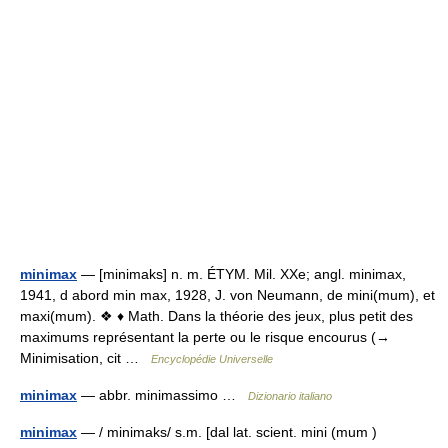
minimax
— [minimaks] n. m. ÉTYM. Mil. XXe; angl. minimax,
1941, d abord min max, 1928, J. von Neumann, de mini(mum), et
maxi(mum). ❖ ♦ Math. Dans la théorie des jeux, plus petit des
maximums représentant la perte ou le risque encourus (→
Minimisation, cit …
Encyclopédie Universelle
minimax
— abbr. minimassimo …
Dizionario italiano
minimax
— / minimaks/ s.m. [dal lat. scient. mini (mum )