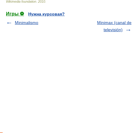
Wikimedia foundation
.
2010
.
Игры ⚽
Нужна курсовая?
Minimalismo
Minimax (canal de
televisión)