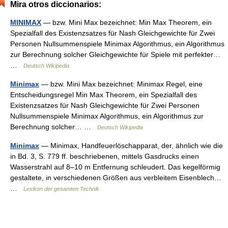
Mira otros diccionarios:
MINIMAX
— bzw. Mini Max bezeichnet: Min Max Theorem, ein
Spezialfall des Existenzsatzes für Nash Gleichgewichte für Zwei
Personen Nullsummenspiele Minimax Algorithmus, ein Algorithmus
zur Berechnung solcher Gleichgewichte für Spiele mit perfekter…
…
Deutsch Wikipedia
Minimax
— bzw. Mini Max bezeichnet: Minimax Regel, eine
Entscheidungsregel Min Max Theorem, ein Spezialfall des
Existenzsatzes für Nash Gleichgewichte für Zwei Personen
Nullsummenspiele Minimax Algorithmus, ein Algorithmus zur
Berechnung solcher… …
Deutsch Wikipedia
Minimax
— Minimax, Handfeuerlöschapparat, der, ähnlich wie die
in Bd. 3, S. 779 ff. beschriebenen, mittels Gasdrucks einen
Wasserstrahl auf 8–10 m Entfernung schleudert. Das kegelförmig
gestaltete, in verschiedenen Größen aus verbleitem Eisenblech…
…
Lexikon der gesamten Technik