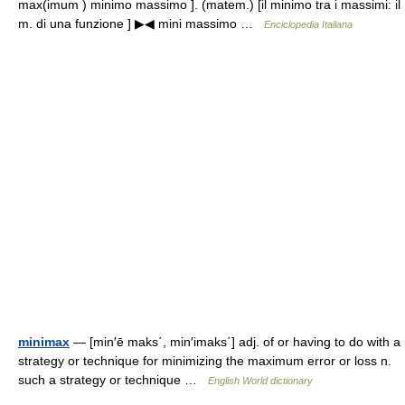
max(imum ) minimo massimo ]. (matem.) [il minimo tra i massimi: il
m. di una funzione ] ▶◀ mini massimo …
Enciclopedia Italiana
minimax
— [min′ē maks΄, min′imaks΄] adj. of or having to do with a
strategy or technique for minimizing the maximum error or loss n.
such a strategy or technique …
English World dictionary