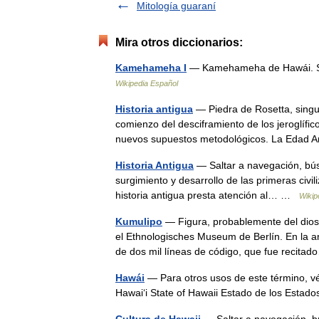
Mitología guaraní
Mira otros diccionarios:
Kamehameha I
— Kamehameha de Hawái. So
Wikipedia Español
Historia antigua
— Piedra de Rosetta, singul
comienzo del desciframiento de los jeroglífic
nuevos supuestos metodológicos. La Eda
Historia Antigua
— Saltar a navegación, bús
surgimiento y desarrollo de las primeras civil
historia antigua presta atención al… …
Wikip
Kumulipo
— Figura, probablemente del dios
el Ethnologisches Museum de Berlín. En la a
de dos mil líneas de código, que fue reci
Hawái
— Para otros usos de este término, 
Hawaiʻi State of Hawaii Estado de los Esta