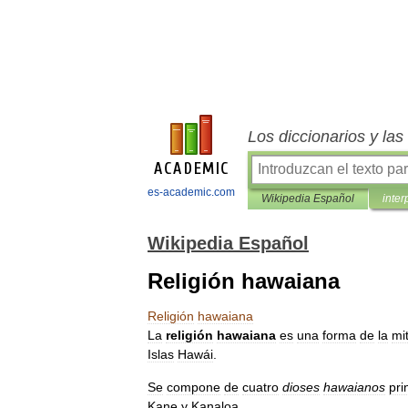
Los diccionarios y la
es-academic.com
Wikipedia Español
inter
Wikipedia Español
Religión hawaiana
Religión
hawaiana
La
religión
hawaiana
es
una
forma
de
la
mi
Islas
Hawái
.
Se
compone
de
cuatro
dioses
hawaianos
pri
Kane
y
Kanaloa
.