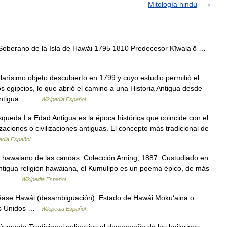
Mitología hindú
berano de la Isla de Hawái 1795 1810 Predecesor Kīwalaʻō …
arísimo objeto descubierto en 1799 y cuyo estudio permitió el
os egipcios, lo que abrió el camino a una Historia Antigua desde
d Antigua… …
Wikipedia Español
queda La Edad Antigua es la época histórica que coincide con el
izaciones o civilizaciones antiguas. El concepto más tradicional de
edia Español
 hawaiano de las canoas. Colección Arning, 1887. Custudiado en
ntigua religión hawaiana, el Kumulipo es un poema épico, de más
tado… …
Wikipedia Español
véase Hawái (desambiguación). Estado de Hawái Mokuʻāina o
dos Unidos …
Wikipedia Español