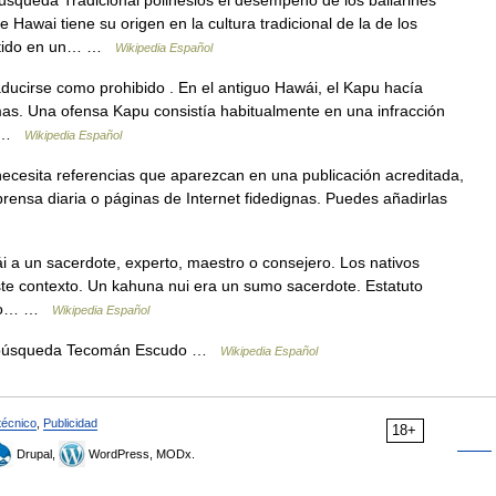
squeda Tradicional polinesios el desempeño de los bailarines
 Hawai tiene su origen en la cultura tradicional de la de los
ertido en un… …
Wikipedia Español
ucirse como prohibido . En el antiguo Hawái, el Kapu hacía
mas. Una ofensa Kapu consistía habitualmente en una infracción
én …
Wikipedia Español
necesita referencias que aparezcan en una publicación acreditada,
rensa diaria o páginas de Internet fidedignas. Puedes añadirlas
i a un sacerdote, experto, maestro o consejero. Los nativos
te contexto. Un kahuna nui era un sumo sacerdote. Estatuto
cido… …
Wikipedia Español
, búsqueda Tecomán Escudo …
Wikipedia Español
técnico
,
Publicidad
18+
Drupal,
WordPress, MODx.