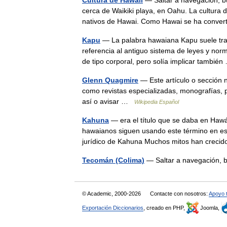
Cultura de Hawaii
— Saltar a navegación, bú
cerca de Waikiki playa, en Oahu. La cultura de
nativos de Hawai. Como Hawai se ha conv
Kapu
— La palabra hawaiana Kapu suele trad
referencia al antiguo sistema de leyes y nor
de tipo corporal, pero solía implicar tambi
Glenn Quagmire
— Este artículo o sección 
como revistas especializadas, monografías, p
así o avisar …
Wikipedia Español
Kahuna
— era el título que se daba en Hawá
hawaianos siguen usando este término en es
jurídico de Kahuna Muchos mitos han cre
Tecomán (Colima)
— Saltar a navegación
© Academic, 2000-2026
Contacte con nosotros:
Apoyo 
Exportación Diccionarios
, creado en PHP,
Joomla,