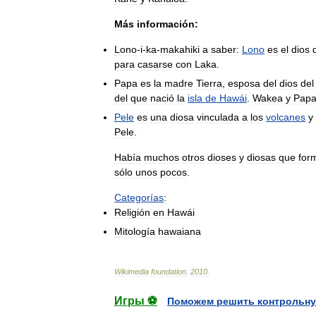
Más
información:
Lono
-
i
-
ka
-
makahiki
a
saber:
Lono
es
el
dios
para
casarse
con
Laka
.
Papa
es
la
madre
Tierra
,
esposa
del
dios
del
del
que
nació
la
isla
de
Hawái
.
Wakea
y
Pap
Pele
es
una
diosa
vinculada
a
los
volcanes
y
Pele
.
Había
muchos
otros
dioses
y
diosas
que
for
sólo
unos
pocos
.
Categorías
:
Religión
en
Hawái
Mitología
hawaiana
Wikimedia
foundation
.
2010
.
Игры ⚽
Поможем решить контрольну