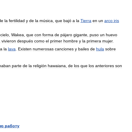
de
la
fertilidad
y
de
la
música
,
que
bajó
a
la
Tierra
en
un
arco
iris
cielo
,
Wakea
,
que
con
forma
de
pájaro
gigante
,
puso
un
huevo
a
vivieron
después
como
el
primer
hombre
y
la
primera
mujer
.
a
la
lava
.
Existen
numerosas
canciones
y
bailes
de
hula
sobre
maban
parte
de
la
religión
hawaiana
,
de
los
que
los
anteriores
son
ю работу