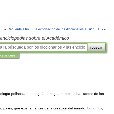
Recuerde sitio
La exportación de los diccionarios al sitio
ES
s enciclopedias sobre el Académico
¡Buscar!
pretaciones
tología
polinesia
que
seguían
antiguamente
los
habitantes
de
las
ncipales
,
que
existían
antes
de
la
creación
del
mundo:
Lono
,
Ku
,