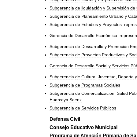
Subgerencia
de
liquidación
y
Supervisión
de
Subgerencia
de
Planeamiento
Urbano
y
Cata
Subgerencia
de
Estudios
y
Proyectos:
repre
Gerencia
de
Desarrollo
Económico:
represen
Subgerencia
de
Dessarrollo
y
Promoción
Emp
Subgerencia
de
Proyectos
Productivos
y
Soci
Gerencia
de
Desarrollo
Social
y
Servicios
Púb
Subgerencia
de
Cultura
,
Juventud
,
Deporte
y
Subgerencia
de
Programas
Sociales
Subgerencia
de
Comercialización
,
Salud
Púb
Huarcaya
Saenz
.
Subgerencia
de
Servicios
Públicos
Defensa
Civil
Consejo
Educativo
Municipal
Programa
de
Atención
Primaria
de
Sa