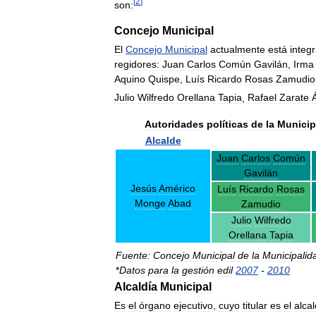
[
2
]
son:
Concejo
Municipal
El
Concejo
Municipal
actualmente
está
integ
regidores:
Juan
Carlos
Común
Gavilán
,
Irma
Aquino
Quispe
,
Luís
Ricardo
Rosas
Zamudio
Julio
Wilfredo
Orellana
Tapia
,
Rafael
Zarate
Á
Autoridades
políticas
de
la
Municip
Alcalde
Juan
Carlos
Común
Gavilán
Jesús
Américo
Luís
Ricardo
Rosas
Monge
Abad
Zamudio
Julio
Wilfredo
Orellana
Tapia
Fuente:
Concejo
Municipal
de
la
Municipalid
*
Datos
para
la
gestión
edil
2007
-
2010
Alcaldía
Municipal
Es
el
órgano
ejecutivo
,
cuyo
titular
es
el
alca