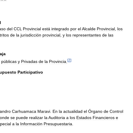
l
aso
del
CCL
Provincial
está
integrado
por
el
Alcalde
Provincial
,
los
tritos
de
la
jurisdicción
provincial
,
y
los
representantes
de
las
aja
[
7
]
públicas
y
Privadas
de
la
Provincia
.
upuesto
Participativo
jandro
Carhuamaca
Maravi
.
En
la
actualidad
el
Órgano
de
Control
onde
se
puede
realizar
la
Auditoria
a
los
Estados
Financieros
e
pecial
a
la
Información
Presupuestaria
.