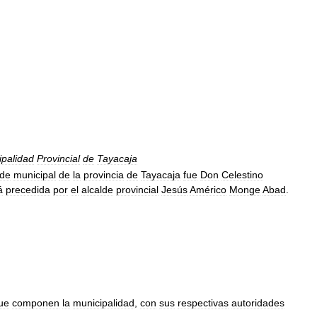
ipalidad
Provincial
de
Tayacaja
lde
municipal
de
la
provincia
de
Tayacaja
fue
Don
Celestino
á
precedida
por
el
alcalde
provincial
Jesús
Américo
Monge
Abad
.
ue
componen
la
municipalidad
,
con
sus
respectivas
autoridades