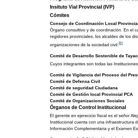
Insituto
Vial
Provincial
(
IVP
)
Cómites
Consejo
de
Coordinación
Local
Provincia
Órgano
consultivo
y
de
coordinación
.
En
el
c
regidores
provinciales
,
los
alcaldes
de
los
dis
[
6
]
organizaciones
de
la
sociedad
civil
.
Comité
de
Desarrollo
Sostenible
de
Tayac
Cuyos
integrantes
son
todas
las
Instituciones
Comité
de
Vigilancia
del
Proceso
del
Pres
Comité
de
Defensa
Civil
Comité
de
seguridad
Ciudadana
Comité
de
Gestión
local
Provincial
PCA
Comité
de
Organizaciones
Sociales
Órganos
de
Control
Institucional
El
gerente
en
ejerecicio
fiscal
es
el
señor
Ale
Institucional
cuenta
con
una
infraestructura
d
Información
Complementaria
y
el
Examen
Es