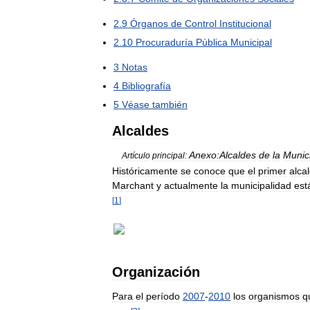
2
.
9
Órganos
de
Control
Institucional
2
.
10
Procuraduría
Pública
Municipal
3
Notas
4
Bibliografía
5
Véase
también
Alcaldes
Anexo:Alcaldes
de
la
Munic
Artículo
principal:
Históricamente
se
conoce
que
el
primer
alca
Marchant
y
actualmente
la
municipalidad
est
[
1
]
Organización
Para
el
período
2007
-
2010
los
organismos
q