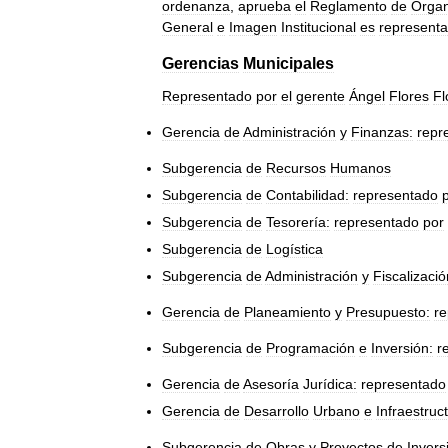
ordenanza
,
aprueba
el
Reglamento
de
Organ
General
e
Imagen
Institucional
es
represent
Gerencias
Municipales
Representado
por
el
gerente
Ángel
Flores
Fl
Gerencia
de
Administración
y
Finanzas:
repr
Subgerencia
de
Recursos
Humanos
Subgerencia
de
Contabilidad:
representado
Subgerencia
de
Tesorería:
representado
por
Subgerencia
de
Logística
Subgerencia
de
Administración
y
Fiscalizació
Gerencia
de
Planeamiento
y
Presupuesto:
r
Subgerencia
de
Programación
e
Inversión:
r
Gerencia
de
Asesoría
Jurídica:
representado
Gerencia
de
Desarrollo
Urbano
e
Infraestruc
Subgerencia
de
Obras
y
Proyectos
de
Invers