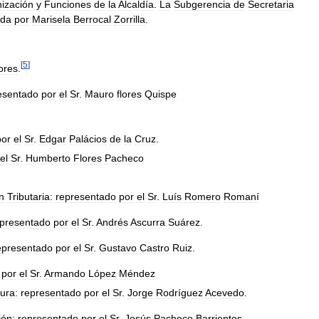
ización
y
Funciones
de
la
Alcaldía
.
La
Subgerencia
de
Secretaria
ada
por
Marisela
Berrocal
Zorrilla
.
[
5
]
ores
.
esentado
por
el
Sr
.
Mauro
flores
Quispe
por
el
Sr
.
Edgar
Palácios
de
la
Cruz
.
el
Sr
.
Humberto
Flores
Pacheco
n
Tributaria:
representado
por
el
Sr
.
Luís
Romero
Romaní
epresentado
por
el
Sr
.
Andrés
Ascurra
Suárez
.
epresentado
por
el
Sr
.
Gustavo
Castro
Ruiz
.
por
el
Sr
.
Armando
López
Méndez
tura:
representado
por
el
Sr
.
Jorge
Rodríguez
Acevedo
.
ión:
representado
por
el
Sr
.
Jesús
Pacheco
Barrientos
.