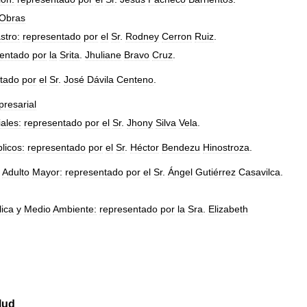
Obras
stro:
representado
por
el
Sr
.
Rodney
Cerron
Ruiz
.
sentado
por
la
Srita
.
Jhuliane
Bravo
Cruz
.
tado
por
el
Sr
.
José
Dávila
Centeno
.
resarial
ales:
representado
por
el
Sr
.
Jhony
Silva
Vela
.
licos:
representado
por
el
Sr
.
Héctor
Bendezu
Hinostroza
.
Adulto
Mayor:
representado
por
el
Sr
.
Ángel
Gutiérrez
Casavilca
.
lica
y
Medio
Ambiente:
representado
por
la
Sra
.
Elizabeth
lud