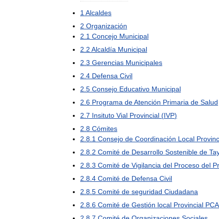
1
Alcaldes
2
Organización
2
.
1
Concejo
Municipal
2
.
2
Alcaldía
Municipal
2
.
3
Gerencias
Municipales
2
.
4
Defensa
Civil
2
.
5
Consejo
Educativo
Municipal
2
.
6
Programa
de
Atención
Primaria
de
Salud
2
.
7
Insituto
Vial
Provincial
(
IVP
)
2
.
8
Cómites
2
.
8
.
1
Consejo
de
Coordinación
Local
Provinc
2
.
8
.
2
Comité
de
Desarrollo
Sostenible
de
Ta
2
.
8
.
3
Comité
de
Vigilancia
del
Proceso
del
P
2
.
8
.
4
Comité
de
Defensa
Civil
2
.
8
.
5
Comité
de
seguridad
Ciudadana
2
.
8
.
6
Comité
de
Gestión
local
Provincial
PCA
2
.
8
.
7
Comité
de
Organizaciones
Sociales