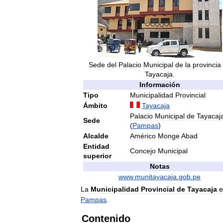
Sede
del
Palacio
Municipal
de
la
provincia
Tayacaja
.
Información
Tipo
Municipalidad
Provincial
Ámbito
Tayacaja
Palacio
Municipal
de
Tayacaj
Sede
(
Pampas
)
Alcalde
Américo
Monge
Abad
Entidad
Concejo
Municipal
superior
Notas
www
.
munitayacaja
.
gob
.
pe
La
Municipalidad
Provincial
de
Tayacaja
e
Pampas
.
Contenido