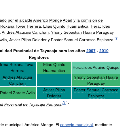
rado
por
el
alcalde
Américo
Monge
Abad
y
la
comisión
de
Roxana
Tovar
Herrera
,
Elías
Quinto
Huamantica
,
Heraclides
,
Andrés
Ataucusi
Canchari
,
Yhony
Sebastián
Huaira
Paraguay
,
[
3
]
vila
,
Javier
Pillpa
Dolorier
y
Foster
Samuel
Carrasco
Espinoza
.
alidad
Provincial
de
Tayacaja
para
los
años
2007
-
2010
Regidores
Irma
Roxana
Tovar
Elías
Quinto
Heraclides
Aquino
Quispe
Herrera
Huamantica
Andrés
Ataucusi
Yhony
Sebastián
Huaira
Canchari
Paraguay
Javier
Pillpa
Foster
Samuel
Carrasco
Rafael
Zarate
Ávila
Dolorier
Espinoza
[
4
]
ad
Provincial
de
Tayacaja
Pampas
,
*
lde
municipal:
Américo
Monge
.
El
concejo
municipal
,
mediante