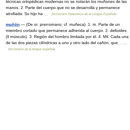
técnicas ortopédicas modernas no se notarán los muñones de las
manos. 2. Parte del cuerpo que no se desarrolla y permanece
atrofiada: Su hijo ha …
Diccionario Salamanca de la Lengua Española
muñón
— (De or. prerromano; cf. muñeca). 1. m. Parte de un
miembro cortado que permanece adherida al cuerpo. 2. deltoides
(ǁ músculo). 3. Región del hombro limitada por él. 4. Mil. Cada una
de las dos piezas cilíndricas a uno y otro lado del cañón, que… …
Diccionario de la lengua española