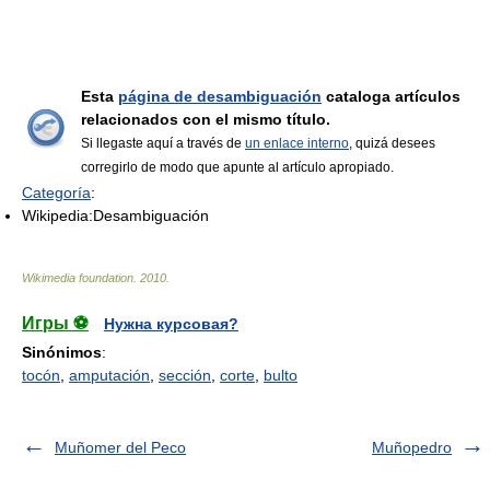
Esta
página de desambiguación
cataloga artículos
relacionados con el mismo título.
Si llegaste aquí a través de
un enlace interno
, quizá desees
corregirlo de modo que apunte al artículo apropiado.
Categoría
:
Wikipedia:Desambiguación
Wikimedia foundation
.
2010
.
Игры ⚽
Нужна курсовая?
Sinónimos
:
tocón
,
amputación
,
sección
,
corte
,
bulto
Muñomer del Peco
Muñopedro