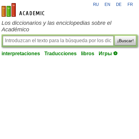
RU
EN
DE
FR
es-academic.com
Los diccionarios y las enciclopedias sobre el
Académico
¡Buscar!
interpretaciones
Traducciones
libros
Игры ⚽