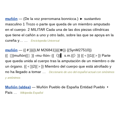
muñón
— (De la voz prerromana bonnicca.) ► sustantivo
masculino 1 Trozo o parte que queda de un miembro amputado
en el cuerpo. 2 MILITAR Cada una de las dos piezas cilíndricas
que tiene el cañón a uno y otro lado, sobre las que se apoya en la
cureña y… …
Enciclopedia Universal
muñón
— {{＃}}{{LM M26841}}{{〓}} {{SynM27510}}
{{［}}muñón{{］}} ‹mu·ñón› {{《}}▍ s.m.{{》}} {{＜}}1{{＞}} Parte
que queda unida al cuerpo tras la amputación de un miembro o de
un órgano. {{＜}}2{{＞}} Miembro del cuerpo que está atrofiado y
no ha llegado a tomar …
Diccionario de uso del español actual con sinónimos
y antónimos
Muñón (aldea)
— Muñón Pueblo de España Entidad Pueblo •
País …
Wikipedia Español