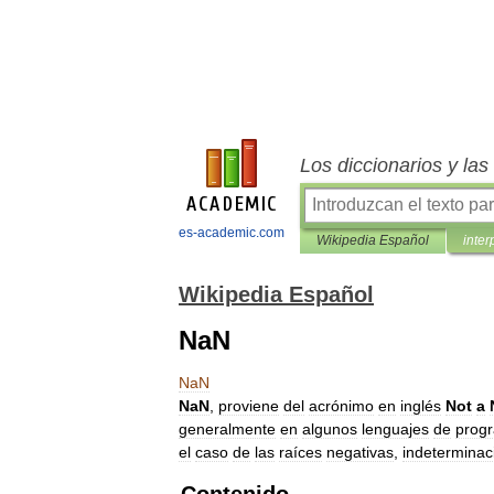
Los diccionarios y la
es-academic.com
Wikipedia Español
inter
Wikipedia Español
NaN
NaN
NaN
,
proviene
del
acrónimo
en
inglés
Not
a
generalmente
en
algunos
lenguajes
de
prog
el
caso
de
las
raíces
negativas
,
indeterminac