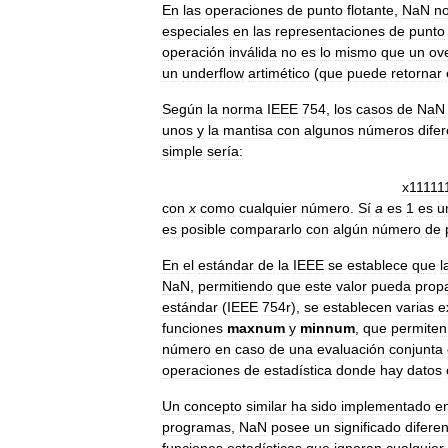
En
las
operaciones
de
punto
flotante
,
NaN
n
especiales
en
las
representaciones
de
punto
operación
inválida
no
es
lo
mismo
que
un
ov
un
underflow
artimético
(
que
puede
retornar
Según
la
norma
IEEE
754
,
los
casos
de
NaN
unos
y
la
mantisa
con
algunos
números
dife
simple
sería:
x11111
con
x
como
cualquier
número
.
Sí
a
es
1
es
u
es
posible
compararlo
con
algún
número
de
En
el
estándar
de
la
IEEE
se
establece
que
l
NaN
,
permitiendo
que
este
valor
pueda
prop
estándar
(
IEEE
754r
),
se
establecen
varias
e
funciones
maxnum
y
minnum
,
que
permiten
número
en
caso
de
una
evaluación
conjunta
operaciones
de
estadística
donde
hay
datos
Un
concepto
similar
ha
sido
implementado
e
programas
,
NaN
posee
un
significado
difere