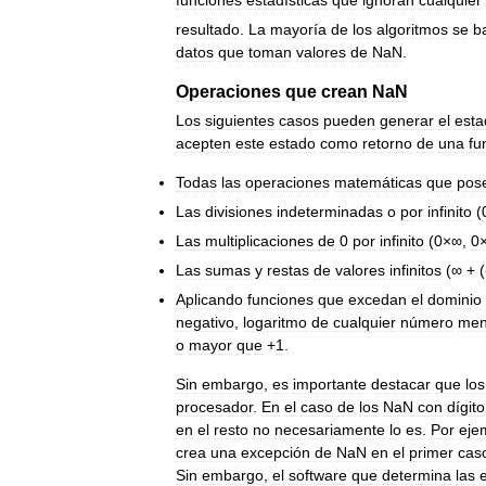
funciones
estadísticas
que
ignoran
cualquier
resultado
.
La
mayoría
de
los
algoritmos
se
b
datos
que
toman
valores
de
NaN
.
Operaciones
que
crean
NaN
Los
siguientes
casos
pueden
generar
el
esta
acepten
este
estado
como
retorno
de
una
fu
Todas
las
operaciones
matemáticas
que
pos
Las
divisiones
indeterminadas
o
por
infinito
(
Las
multiplicaciones
de
0
por
infinito
(
0
×∞,
0
Las
sumas
y
restas
de
valores
infinitos
(∞ + (
Aplicando
funciones
que
excedan
el
dominio
negativo
,
logaritmo
de
cualquier
número
men
o
mayor
que
+
1
.
Sin
embargo
,
es
importante
destacar
que
los
procesador
.
En
el
caso
de
los
NaN
con
dígito
en
el
resto
no
necesariamente
lo
es
.
Por
eje
crea
una
excepción
de
NaN
en
el
primer
cas
Sin
embargo
,
el
software
que
determina
las