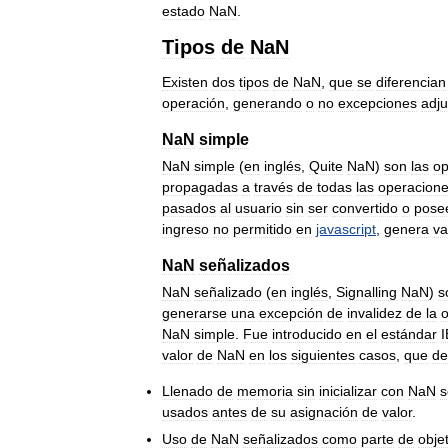
estado
NaN
.
Tipos
de
NaN
Existen
dos
tipos
de
NaN
,
que
se
diferencian
operación
,
generando
o
no
excepciones
adju
NaN
simple
NaN
simple
(
en
inglés
,
Quite
NaN
)
son
las
op
propagadas
a
través
de
todas
las
operacion
pasados
al
usuario
sin
ser
convertido
o
pose
ingreso
no
permitido
en
javascript
,
genera
va
NaN
señalizados
NaN
señalizado
(
en
inglés
,
Signalling
NaN
)
s
generarse
una
excepción
de
invalidez
de
la
o
NaN
simple
.
Fue
introducido
en
el
estándar
valor
de
NaN
en
los
siguientes
casos
,
que
de
Llenado
de
memoria
sin
inicializar
con
NaN
s
usados
antes
de
su
asignación
de
valor
.
Uso
de
NaN
señalizados
como
parte
de
obje