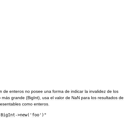
ón
de
enteros
no
posee
una
forma
de
indicar
la
invalidez
de
los
o
más
grande
(
BigInt
),
usa
el
valor
de
NaN
para
los
resultados
de
resentables
como
enteros
.
:BigInt
->
new
('
foo