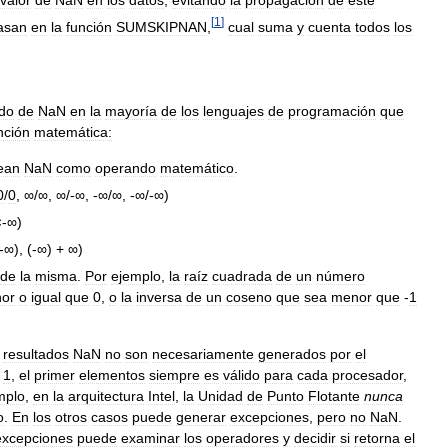
valor
de
NaN
en
los
datos
,
evitando
la
propagación
de
este
[
1
]
asan
en
la
función
SUMSKIPNAN
,
cual
suma
y
cuenta
todos
los
do
de
NaN
en
la
mayoría
de
los
lenguajes
de
programación
que
nción
matemática:
ean
NaN
como
operando
matemático
.
0
/
0
, ∞/∞, ∞/-∞, -∞/∞, -∞/-∞)
×-∞)
-∞), (-∞) + ∞)
de
la
misma
.
Por
ejemplo
,
la
raíz
cuadrada
de
un
número
or
o
igual
que
0
,
o
la
inversa
de
un
coseno
que
sea
menor
que
-
1
resultados
NaN
no
son
necesariamente
generados
por
el
1
,
el
primer
elementos
siempre
es
válido
para
cada
procesador
,
mplo
,
en
la
arquitectura
Intel
,
la
Unidad
de
Punto
Flotante
nunca
o
.
En
los
otros
casos
puede
generar
excepciones
,
pero
no
NaN
.
excepciones
puede
examinar
los
operadores
y
decidir
si
retorna
el