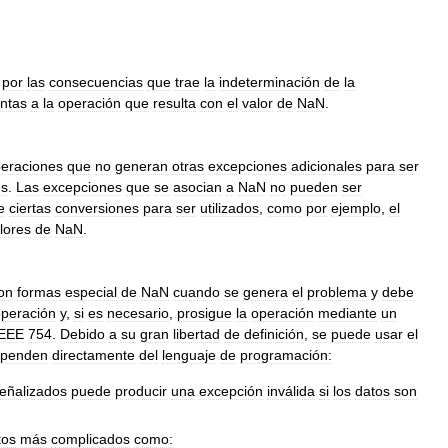
por
las
consecuencias
que
trae
la
indeterminación
de
la
ntas
a
la
operación
que
resulta
con
el
valor
de
NaN
.
eraciones
que
no
generan
otras
excepciones
adicionales
para
ser
es
.
Las
excepciones
que
se
asocian
a
NaN
no
pueden
ser
e
ciertas
conversiones
para
ser
utilizados
,
como
por
ejemplo
,
el
lores
de
NaN
.
on
formas
especial
de
NaN
cuando
se
genera
el
problema
y
debe
peración
y
,
si
es
necesario
,
prosigue
la
operación
mediante
un
IEEE
754
.
Debido
a
su
gran
libertad
de
definición
,
se
puede
usar
el
penden
directamente
del
lenguaje
de
programación:
eñalizados
puede
producir
una
excepción
inválida
si
los
datos
son
tos
más
complicados
como: