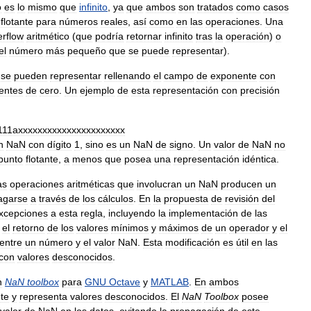
o
es
lo
mismo
que
infinito
,
ya
que
ambos
son
tratados
como
casos
flotante
para
números
reales
,
así
como
en
las
operaciones
.
Una
erflow
aritmético
(
que
podría
retornar
infinito
tras
la
operación
)
o
el
número
más
pequeño
que
se
puede
representar
).
se
pueden
representar
rellenando
el
campo
de
exponente
con
rentes
de
cero
.
Un
ejemplo
de
esta
representación
con
precisión
111axxxxxxxxxxxxxxxxxxxxxx
n
NaN
con
dígito
1
,
sino
es
un
NaN
de
signo
.
Un
valor
de
NaN
no
punto
flotante
,
a
menos
que
posea
una
representación
idéntica
.
as
operaciones
aritméticas
que
involucran
un
NaN
producen
un
agarse
a
través
de
los
cálculos
.
En
la
propuesta
de
revisión
del
xcepciones
a
esta
regla
,
incluyendo
la
implementación
de
las
el
retorno
de
los
valores
mínimos
y
máximos
de
un
operador
y
el
entre
un
número
y
el
valor
NaN
.
Esta
modificación
es
útil
en
las
con
valores
desconocidos
.
n
NaN
toolbox
para
GNU
Octave
y
MATLAB
.
En
ambos
nte
y
representa
valores
desconocidos
.
El
NaN
Toolbox
posee