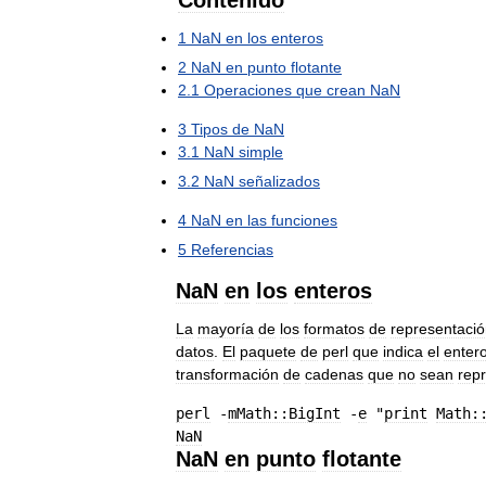
Contenido
1
NaN
en
los
enteros
2
NaN
en
punto
flotante
2
.
1
Operaciones
que
crean
NaN
3
Tipos
de
NaN
3
.
1
NaN
simple
3
.
2
NaN
señalizados
4
NaN
en
las
funciones
5
Referencias
NaN
en
los
enteros
La
mayoría
de
los
formatos
de
representaci
datos
.
El
paquete
de
perl
que
indica
el
enter
transformación
de
cadenas
que
no
sean
rep
perl
 -
mMath::BigInt
 -
e
 "
print
Math:
NaN
NaN
en
punto
flotante