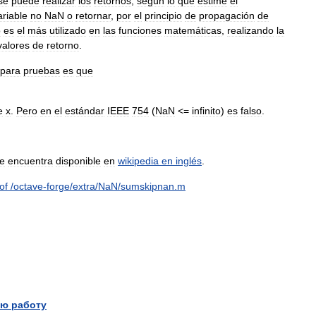
se
puede
realizar
los
retornos
,
según
lo
que
estime
el
ariable
no
NaN
o
retornar
,
por
el
principio
de
propagación
de
o
es
el
más
utilizado
en
las
funciones
matemáticas
,
realizando
la
valores
de
retorno
.
para
pruebas
es
que
e
x
.
Pero
en
el
estándar
IEEE
754
(
NaN
<=
infinito
)
es
falso
.
e
encuentra
disponible
en
wikipedia
en
inglés
.
of
/
octave
-
forge
/
extra
/
NaN
/
sumskipnan
.
m
ю работу