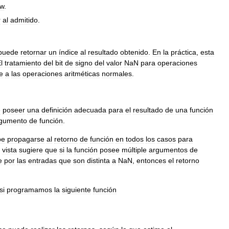
ow
.
r
al
admitido
.
puede
retornar
un
índice
al
resultado
obtenido
.
En
la
práctica
,
esta
l
tratamiento
del
bit
de
signo
del
valor
NaN
para
operaciones
e
a
las
operaciones
aritméticas
normales
.
e
poseer
una
definición
adecuada
para
el
resultado
de
una
función
gumento
de
función
.
be
propagarse
al
retorno
de
función
en
todos
los
casos
para
vista
sugiere
que
si
la
función
posee
múltiple
argumentos
de
e
por
las
entradas
que
son
distinta
a
NaN
,
entonces
el
retorno
si
programamos
la
siguiente
función