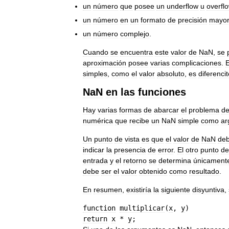
un
número
que
posee
un
underflow
u
overfl
un
número
en
un
formato
de
precisión
mayo
un
número
complejo
.
Cuando
se
encuentra
este
valor
de
NaN
,
se
aproximación
posee
varias
complicaciones
.
E
simples
,
como
el
valor
absoluto
,
es
diferencit
NaN
en
las
funciones
Hay
varias
formas
de
abarcar
el
problema
d
numérica
que
recibe
un
NaN
simple
como
ar
Un
punto
de
vista
es
que
el
valor
de
NaN
de
indicar
la
presencia
de
error
.
El
otro
punto
de
entrada
y
el
retorno
se
determina
únicament
debe
ser
el
valor
obtenido
como
resultado
.
En
resumen
,
existiría
la
siguiente
disyuntiva
,
function
multiplicar
(
x
, 
y
return
x
 * 
y