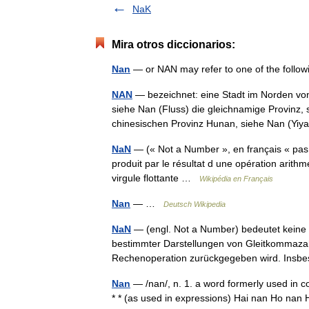
NaK
Mira otros diccionarios:
Nan
— or NAN may refer to one of the foll
NAN
— bezeichnet: eine Stadt im Norden vo
siehe Nan (Fluss) die gleichnamige Provinz,
chinesischen Provinz Hunan, siehe Nan (
NaN
— (« Not a Number », en français « pas
produit par le résultat d une opération arithmé
virgule flottante …
Wikipédia en Français
Nan
— …
Deutsch Wikipedia
NaN
— (engl. Not a Number) bedeutet keine Z
bestimmter Darstellungen von Gleitkommazah
Rechenoperation zurückgegeben wird. In
Nan
— /nan/, n. 1. a word formerly used in c
* * (as used in expressions) Hai nan Ho nan