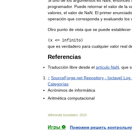
Si
uno
de
los
argumentos
es
NaN
,
entonces
programador
.
Puede
retornar
el
valor
de
la
v
valores
,
el
valor
de
NaN
.
El
primer
enunciad
operación
que
corresponda
y
evaluando
los
Otro
punto
de
vista
que
se
puede
establecer
(
x
 <= 
infinito
que
es
verdadero
para
cualquier
valor
real
d
Referencias
Traducción
libre
desde
el
artículo
NaN
,
que
s
↑
SourceForge
.
net
Repository
- [
octave
]
Log
Categorías
:
Acrónimos
de
informática
Aritmética
computacional
Wikimedia
foundation
.
2010
.
Игры ⚽
Поможем решить контрольну