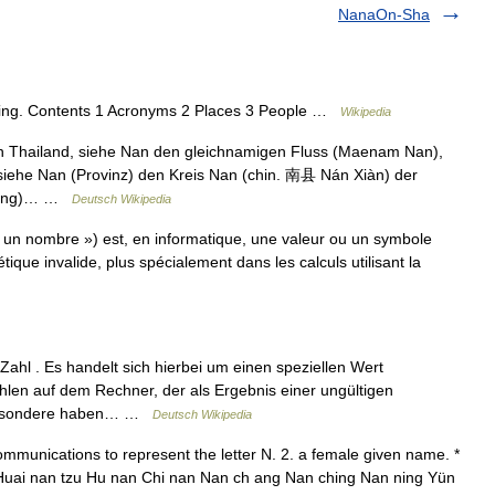
NanaOn-Sha
owing. Contents 1 Acronyms 2 Places 3 People …
Wikipedia
n Thailand, siehe Nan den gleichnamigen Fluss (Maenam Nan),
 siehe Nan (Provinz) den Kreis Nan (chin. 南县 Nán Xiàn) der
Yiyang)… …
Deutsch Wikipedia
 un nombre ») est, en informatique, une valeur ou un symbole
tique invalide, plus spécialement dans les calculs utilisant la
ahl . Es handelt sich hierbei um einen speziellen Wert
len auf dem Rechner, der als Ergebnis einer ungültigen
sbesondere haben… …
Deutsch Wikipedia
ommunications to represent the letter N. 2. a female given name. *
 Huai nan tzu Hu nan Chi nan Nan ch ang Nan ching Nan ning Yün