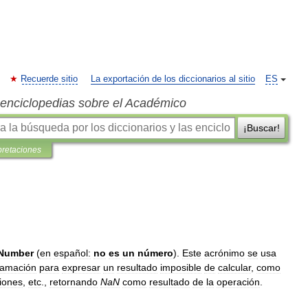
Recuerde sitio
La exportación de los diccionarios al sitio
ES
s enciclopedias sobre el Académico
¡Buscar!
pretaciones
Number
(
en
español:
no
es
un
número
).
Este
acrónimo
se
usa
ramación
para
expresar
un
resultado
imposible
de
calcular
,
como
iones
,
etc
.,
retornando
NaN
como
resultado
de
la
operación
.