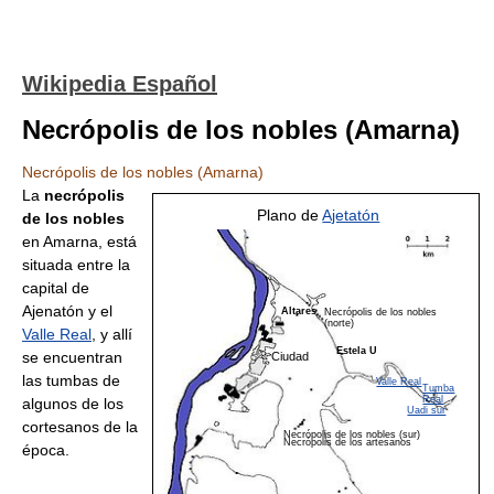
Wikipedia Español
Necrópolis de los nobles (Amarna)
Necrópolis de los nobles (Amarna)
La
necrópolis
Plano de
Ajetatón
de los nobles
en Amarna, está
situada entre la
capital de
Ajenatón y el
Altares
Necrópolis de los nobles
(norte)
Valle Real
, y allí
Estela U
se encuentran
Ciudad
las tumbas de
Valle Real
Tumba
Real
algunos de los
Uadi sur
cortesanos de la
Necrópolis de los nobles (sur)
Necrópolis de los artesanos
época.