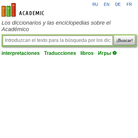
RU
EN
DE
FR
es-academic.com
Los diccionarios y las enciclopedias sobre el
Académico
¡Buscar!
interpretaciones
Traducciones
libros
Игры ⚽