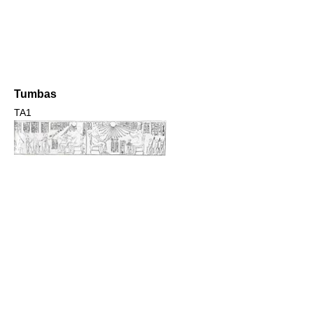
Tumbas
TA1