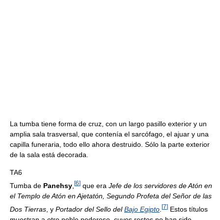
La tumba tiene forma de cruz, con un largo pasillo exterior y un
amplia sala trasversal, que contenía el sarcófago, el ajuar y una
capilla funeraria, todo ello ahora destruido. Sólo la parte exterior
de la sala está decorada.
TA6
[
6
]
Tumba de
Panehsy
,
que era
Jefe de los servidores de Atón en
el Templo de Atón en Ajetatón, Segundo Profeta del Señor de las
[
7
]
Dos Tierras
, y
Portador del Sello del
Bajo Egipto
.
Estos títulos
muestran a otro noble poderoso, cuyos restos no han sido