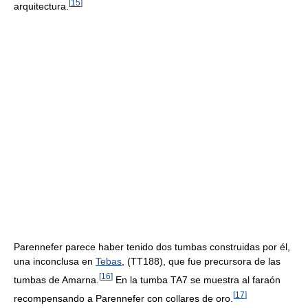
[
15
]
arquitectura.
Parennefer parece haber tenido dos tumbas construidas por él,
una inconclusa en
Tebas
, (TT188), que fue precursora de las
[
16
]
tumbas de Amarna.
En la tumba TA7 se muestra al faraón
[
17
]
recompensando a Parennefer con collares de oro.