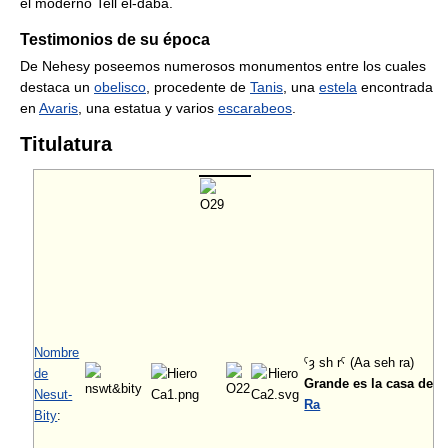
el moderno Tell el-daba.
Testimonios de su época
De Nehesy poseemos numerosos monumentos entre los cuales
destaca un
obelisco
, procedente de
Tanis
, una
estela
encontrada
en
Avaris
, una estatua y varios
escarabeos
.
Titulatura
Nombre
ˁȝ sh rˁ (Aa seh ra)
de
Grande es la casa de
Nesut-
Ra
Bity
: