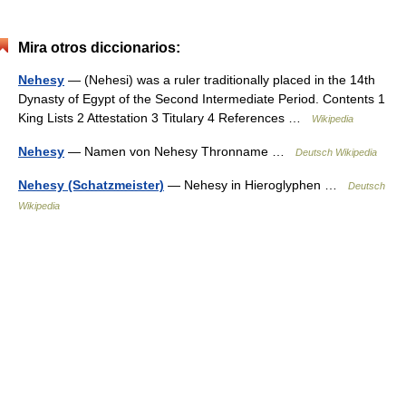
Mira otros diccionarios:
Nehesy
— (Nehesi) was a ruler traditionally placed in the 14th
Dynasty of Egypt of the Second Intermediate Period. Contents 1
King Lists 2 Attestation 3 Titulary 4 References …
Wikipedia
Nehesy
— Namen von Nehesy Thronname …
Deutsch Wikipedia
Nehesy (Schatzmeister)
— Nehesy in Hieroglyphen …
Deutsch
Wikipedia