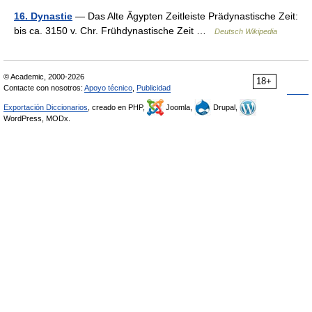
16. Dynastie
— Das Alte Ägypten Zeitleiste Prädynastische Zeit:
bis ca. 3150 v. Chr. Frühdynastische Zeit …
Deutsch Wikipedia
© Academic, 2000-2026
18+
Contacte con nosotros:
Apoyo técnico
,
Publicidad
Exportación Diccionarios
, creado en PHP,
Joomla,
Drupal,
WordPress, MODx.