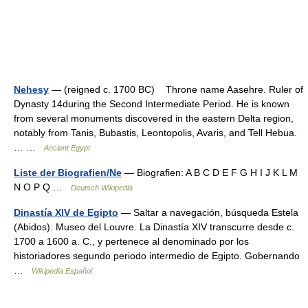
Nehesy
— (reigned c. 1700 BC) Throne name Aasehre. Ruler of
Dynasty 14during the Second Intermediate Period. He is known
from several monuments discovered in the eastern Delta region,
notably from Tanis, Bubastis, Leontopolis, Avaris, and Tell Hebua.
… …
Ancient Egypt
Liste der Biografien/Ne
— Biografien: A B C D E F G H I J K L M
N O P Q …
Deutsch Wikipedia
Dinastía XIV de Egipto
— Saltar a navegación, búsqueda Estela
(Abidos). Museo del Louvre. La Dinastía XIV transcurre desde c.
1700 a 1600 a. C., y pertenece al denominado por los
historiadores segundo periodo intermedio de Egipto. Gobernando
…
Wikipedia Español