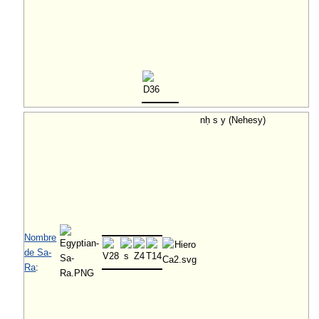
nḥ s y (Nehesy)
Nombre
de Sa-
Ra
: