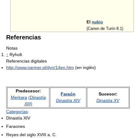
El
nubio
(Canon de Turín 8.1)
Referencias
Notas
↑
Ryholt.
Referencias digitales
http://www.narmer.pl/dyn/14en.htm
(en inglés)
Predecesor:
Faraón
Sucesor:
Merkara
(Dinastía
Dinastía XIV
Dinastía XV
XIII)
Categorías
:
Dinastía XIV
Faraones
Reyes del siglo XVIII a. C.