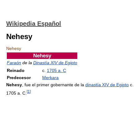
Wikipedia Español
Nehesy
Nehesy
Nehesy
Faraón
de la
Dinastía XIV de Egipto
Reinado
c.
1705 a. C
Predecesor
Merkara
Nehesy
, fue el primer gobernante de la
dinastía XIV de Egipto
c.
[
1
]
1705 a. C.