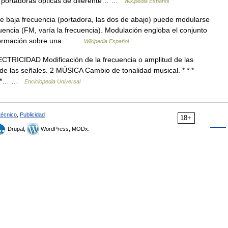
te portadoras ópticas de diferente… …
Wikipedia Español
baja frecuencia (portadora, las dos de abajo) puede modularse
cuencia (FM, varía la frecuencia). Modulación engloba el conjunto
información sobre una… …
Wikipedia Español
TRICIDAD Modificación de la frecuencia o amplitud de las
 de las señales. 2 MÚSICA Cambio de tonalidad musical. * * *
* * *… …
Enciclopedia Universal
técnico
,
Publicidad
18+
Drupal,
WordPress, MODx.