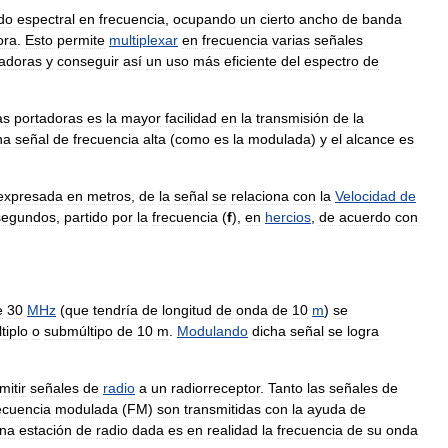
do
espectral
en
frecuencia
,
ocupando
un
cierto
ancho
de
banda
ora
.
Esto
permite
multiplexar
en
frecuencia
varias
señales
tadoras
y
conseguir
así
un
uso
más
eficiente
del
espectro
de
as
portadoras
es
la
mayor
facilidad
en
la
transmisión
de
la
na
señal
de
frecuencia
alta
(
como
es
la
modulada
)
y
el
alcance
es
expresada
en
metros
,
de
la
señal
se
relaciona
con
la
Velocidad
de
segundos
,
partido
por
la
frecuencia
(
f
),
en
hercios
,
de
acuerdo
con
e
30
MHz
(
que
tendría
de
longitud
de
onda
de
10
m
)
se
tiplo
o
submúltipo
de
10
m
.
Modulando
dicha
señal
se
logra
mitir
señales
de
radio
a
un
radiorreceptor
.
Tanto
las
señales
de
ecuencia
modulada
(
FM
)
son
transmitidas
con
la
ayuda
de
na
estación
de
radio
dada
es
en
realidad
la
frecuencia
de
su
onda