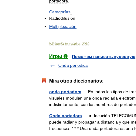
portadora
.
Categorías
:
Radiodifusión
Multiplexación
Wikimedia
foundation
.
2010
.
Игры ⚽
Поможем написать курсовую
Onda periódica
Mira otros diccionarios:
onda portadora
— En todos los tipos de tran
visuales modulan una onda radiada electroma
indistintamente, con los nombres de porta
Onda portadora
— ► locución TELECOMUNIC
puede radiar y propagar a distancia y que m
frecuencia. * * * Una onda portadora es u