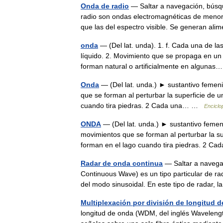
Onda de radio
— Saltar a navegación, búsq
radio son ondas electromagnéticas de menor 
que las del espectro visible. Se generan a
onda
— (Del lat. unda). 1. f. Cada una de la
líquido. 2. Movimiento que se propaga en un 
forman natural o artificialmente en algun
Onda
— (Del lat. unda.) ► sustantivo femen
que se forman al perturbar la superficie de u
cuando tira piedras. 2 Cada una… …
Enciclo
ONDA
— (Del lat. unda.) ► sustantivo femen
movimientos que se forman al perturbar la sup
forman en el lago cuando tira piedras. 2
Radar de onda continua
— Saltar a navega
Continuous Wave) es un tipo particular de ra
del modo sinusoidal. En este tipo de radar, 
Multiplexación por división de longitud 
longitud de onda (WDM, del inglés Wavelength