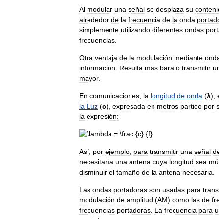
Al
modular
una
señal
se
desplaza
su
conteni
alrededor
de
la
frecuencia
de
la
onda
portad
simplemente
utilizando
diferentes
ondas
por
frecuencias
.
Otra
ventaja
de
la
modulación
mediante
ond
información
.
Resulta
más
barato
transmitir
u
mayor
.
En
comunicaciones
,
la
longitud
de
onda
(
λ
),
la
Luz
(
c
),
expresada
en
metros
partido
por
la
expresión:
Así
,
por
ejemplo
,
para
transmitir
una
señal
d
necesitaría
una
antena
cuya
longitud
sea
múl
disminuir
el
tamaño
de
la
antena
necesaria
.
Las
ondas
portadoras
son
usadas
para
trans
modulación
de
amplitud
(
AM
)
como
las
de
fr
frecuencias
portadoras
.
La
frecuencia
para
u