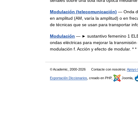
señales sobre una sola fibra óptica median
Modulación (telecomunicación)
— Onda de 
en amplitud (AM, varía la amplitud) o en fre
de técnicas que se usan para transportar 
Modulación
— ► sustantivo femenino 1 ELEC
ondas eléctricas para mejorar la transmisión
modulación f. Acción y efecto de modular. 
© Academic, 2000-2026
Contacte con nosotros:
Apoyo 
Exportación Diccionarios
, creado en PHP,
Joomla,