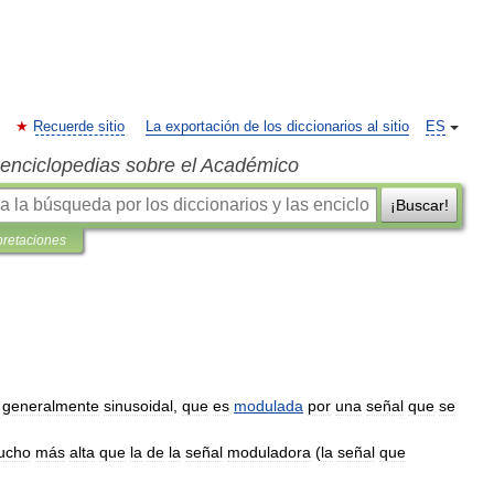
Recuerde sitio
La exportación de los diccionarios al sitio
ES
s enciclopedias sobre el Académico
¡Buscar!
pretaciones
,
generalmente
sinusoidal
,
que
es
modulada
por
una
señal
que
se
ucho
más
alta
que
la
de
la
señal
moduladora
(
la
señal
que