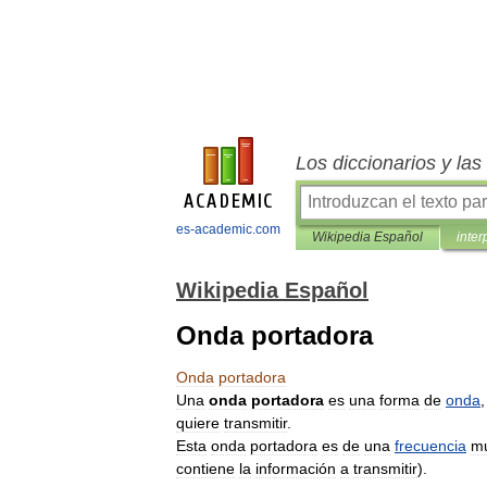
Los diccionarios y la
es-academic.com
Wikipedia Español
inter
Wikipedia Español
Onda portadora
Onda
portadora
Una
onda
portadora
es
una
forma
de
onda
quiere
transmitir
.
Esta
onda
portadora
es
de
una
frecuencia
m
contiene
la
información
a
transmitir
).