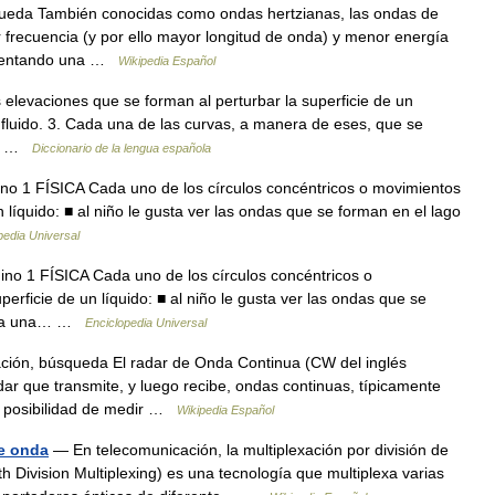
ueda También conocidas como ondas hertzianas, las ondas de
frecuencia (y por ello mayor longitud de onda) y menor energía
limentando una …
Wikipedia Español
s elevaciones que se forman al perturbar la superficie de un
fluido. 3. Cada una de las curvas, a manera de eses, que se
as… …
Diccionario de la lengua española
ino 1 FÍSICA Cada uno de los círculos concéntricos o movimientos
n líquido: ■ al niño le gusta ver las ondas que se forman en el lago
pedia Universal
ino 1 FÍSICA Cada uno de los círculos concéntricos o
erficie de un líquido: ■ al niño le gusta ver las ondas que se
 Cada una… …
Enciclopedia Universal
ción, búsqueda El radar de Onda Continua (CW del inglés
dar que transmite, y luego recibe, ondas continuas, típicamente
la posibilidad de medir …
Wikipedia Español
de onda
— En telecomunicación, la multiplexación por división de
 Division Multiplexing) es una tecnología que multiplexa varias