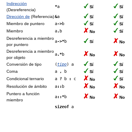
Indirección
*
a
Sí
Sí
(Desreferencia)
Dirección de
(Referencia)
&
a
Sí
Sí
Miembro de puntero
a
->
b
Sí
Sí
Miembro
a
.
b
Sí
No
Desreferencia a miembro
a
->*
b
Sí
No
por puntero
Desreferencia a miembro
a
.*
b
No
No
por objeto
Conversión de tipo
(
tipo
) a
Sí
Sí
Coma
a
,
b
Sí
Sí
Condicional ternario
a
?
b
:
c
Sí
No
Resolución de ámbito
a
::
b
No
No
Puntero a función
a
::*
b
No
No
miembro
sizeof
a