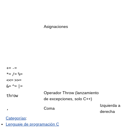
Asignaciones
+=
-=
*=
/=
%=
<<=
>>=
&=
^=
|=
Operador Throw (lanzamiento
throw
de excepciones, solo C++)
Izquierda a
,
Coma
derecha
Categorías
:
Lenguaje de programación C