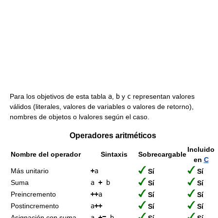
Para los objetivos de esta tabla
a
,
b
y
c
representan valores
válidos (literales, valores de variables o valores de retorno),
nombres de objetos o lvalores según el caso.
Operadores aritméticos
Incluido
Nombre del operador
Sintaxis
Sobrecargable
en
C
Más unitario
+
a
Sí
Sí
Suma
a
+
b
Sí
Sí
Preincremento
++
a
Sí
Sí
Postincremento
a
++
Sí
Sí
Asignación con suma
a
+=
b