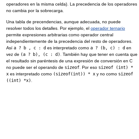
operadores en la misma celda). La precedencia de los operadores
no cambia por la sobrecarga.
Una tabla de precendencias, aunque adecuada, no puede
resolver todos los detalles. Por ejemplo, el
operador ternario
permite expresiones arbitrarias como operador central
independientemente de la precedencia del resto de operadores.
Así
a ? b , c : d
es interpretado como
a ? (b, c) : d
en
vez de
(a ? b), (c : d)
. También hay que tener en cuenta que
el resultado sin paréntesis de una expresión de conversión en C
no puede ser el operando de
sizeof
. Por eso
sizeof (int) *
x
es interpretado como
(sizeof(int)) * x
y no como
sizeof
((int) *x)
.