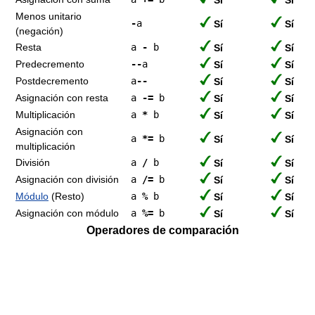
Sí
Sí
Menos unitario
-
a
Sí
Sí
(negación)
Resta
a
-
b
Sí
Sí
Predecremento
--
a
Sí
Sí
Postdecremento
a
--
Sí
Sí
Asignación con resta
a
-=
b
Sí
Sí
Multiplicación
a
*
b
Sí
Sí
Asignación con
a
*=
b
Sí
Sí
multiplicación
División
a
/
b
Sí
Sí
Asignación con división
a
/=
b
Sí
Sí
Módulo
(Resto)
a
%
b
Sí
Sí
Asignación con módulo
a
%=
b
Sí
Sí
Operadores de comparación