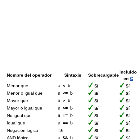
Incluido
Nombre del operador
Sintaxis
Sobrecargable
en
C
Menor que
a
<
b
Sí
Sí
Menor o igual que
a
<=
b
Sí
Sí
Mayor que
a
>
b
Sí
Sí
Mayor o igual que
a
>=
b
Sí
Sí
No igual que
a
!=
b
Sí
Sí
Igual que
a
==
b
Sí
Sí
Negación lógica
!
a
Sí
Sí
AND lógico
a
&&
b
Sí
Sí