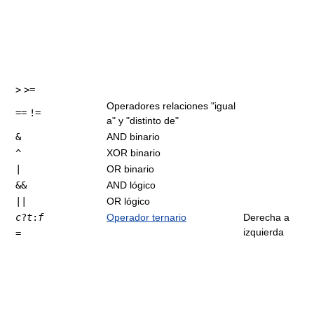
>
>=
Operadores relaciones "igual
==
!=
a" y "distinto de"
&
AND binario
^
XOR binario
|
OR binario
&&
AND lógico
||
OR lógico
c
?
t
:
f
Operador ternario
Derecha a
izquierda
=