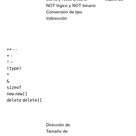
NOT lógico y NOT binario
Conversión de tipo
Indirección
++
--
+
-
!
~
(
type
)
*
&
sizeof
new
new[]
delete
delete[]
Dirección de
Tamaño de