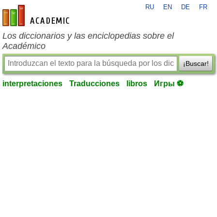
RU
EN
DE
FR
es-academic.com
Los diccionarios y las enciclopedias sobre el
Académico
¡Buscar!
interpretaciones
Traducciones
libros
Игры ⚽