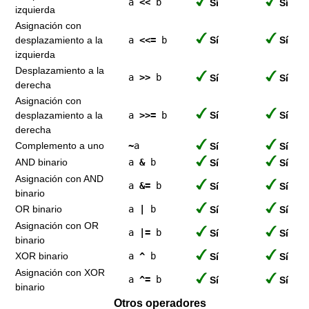
a
<<
b
Sí
Sí
izquierda
Asignación con
desplazamiento a la
a
<<=
b
Sí
Sí
izquierda
Desplazamiento a la
a
>>
b
Sí
Sí
derecha
Asignación con
desplazamiento a la
a
>>=
b
Sí
Sí
derecha
Complemento a uno
~
a
Sí
Sí
AND binario
a
&
b
Sí
Sí
Asignación con AND
a
&=
b
Sí
Sí
binario
OR binario
a
|
b
Sí
Sí
Asignación con OR
a
|=
b
Sí
Sí
binario
XOR binario
a
^
b
Sí
Sí
Asignación con XOR
a
^=
b
Sí
Sí
binario
Otros operadores