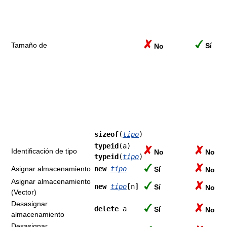
Tamaño de
Sí
No
sizeof
(
tipo
)
typeid
(a)
Identificación de tipo
No
No
typeid
(
tipo
)
Asignar almacenamiento
new
tipo
Sí
No
Asignar almacenamiento
new
tipo
[
n
]
Sí
No
(Vector)
Desasignar
delete
a
Sí
No
almacenamiento
Desasignar