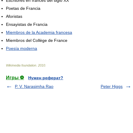
Escritores en francés del siglo XX
Poetas de Francia
Aforistas
Ensayistas de Francia
Miembros de la Academia francesa
Miembros del Collège de France
Poesía moderna
Wikimedia foundation
.
2010
.
Игры ⚽
Нужен реферат?
P. V. Narasimha Rao
Peter Higgs