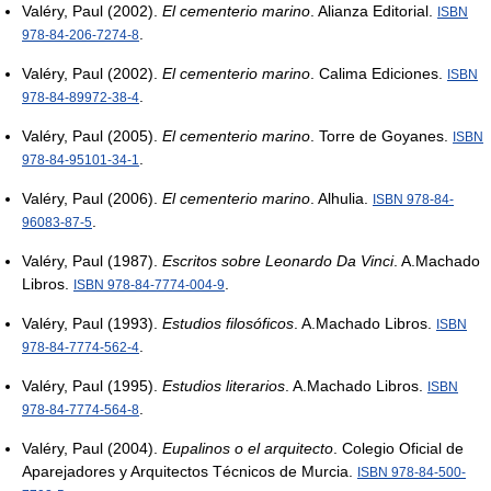
Valéry, Paul (2002).
El cementerio marino
. Alianza Editorial.
ISBN
.
978-84-206-7274-8
Valéry, Paul (2002).
El cementerio marino
. Calima Ediciones.
ISBN
.
978-84-89972-38-4
Valéry, Paul (2005).
El cementerio marino
. Torre de Goyanes.
ISBN
.
978-84-95101-34-1
Valéry, Paul (2006).
El cementerio marino
. Alhulia.
ISBN 978-84-
.
96083-87-5
Valéry, Paul (1987).
Escritos sobre Leonardo Da Vinci
. A.Machado
Libros.
.
ISBN 978-84-7774-004-9
Valéry, Paul (1993).
Estudios filosóficos
. A.Machado Libros.
ISBN
.
978-84-7774-562-4
Valéry, Paul (1995).
Estudios literarios
. A.Machado Libros.
ISBN
.
978-84-7774-564-8
Valéry, Paul (2004).
Eupalinos o el arquitecto
. Colegio Oficial de
Aparejadores y Arquitectos Técnicos de Murcia.
ISBN 978-84-500-