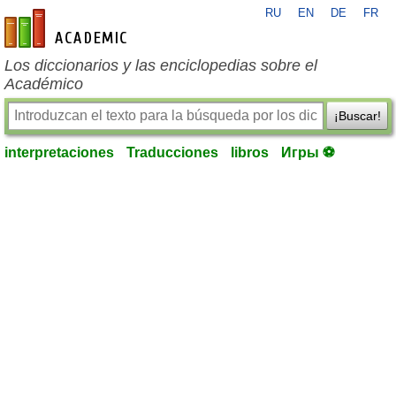
RU
EN
DE
FR
es-academic.com
Los diccionarios y las enciclopedias sobre el
Académico
¡Buscar!
interpretaciones
Traducciones
libros
Игры ⚽