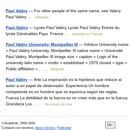
Paul Valéry
— For other people of the same name, see Valery.
Paul Valéry …
Wikipedia
Paul-Valéry
— Lycée Paul Valéry Lycée Paul Valéry Entrée du
lycée Généralités Pays France …
Wikipédia en Français
Paul Valéry University, Montpellier III
— Infobox University name
= Paul Valéry University, Montpellier III native name = Université
Paul Valéry, Montpellier III image size = caption = Logo of the
university latin name = motto = established = 1970 closed = type =
Public affiliation =… …
Wikipedia
Paul Valéry
— Arte La inspiración es la hipótesis que reduce al
autor a un papel de observador. Experiencia Un hombre
competente es un hombre que se equivoca según las reglas.
Fuerza La debilidad de la fuerza es no creer más que en la fuerza.
Grandeza Los… …
Diccionario de citas
© Academic, 2000-2026
18+
Contacte con nosotros:
Apoyo técnico
,
Publicidad