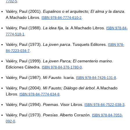
.
7702-5
Valéry, Paul (2001).
Eupalinos o el arquitecto; El alma y la danza
.
A.Machado Libros.
.
ISBN 978-84-7774-610-2
Valéry, Paul (1988).
La idea fija, la
. A.Machado Libros.
ISBN 978-84-
.
7774-518-1
Valéry, Paul (1973).
La joven parca
. Tusquets Editores.
ISBN 978-
.
84-7223-034-7
Valéry, Paul (1999).
La joven Parca; El cementerio marino
.
Ediciones Cátedra.
.
ISBN 978-84-376-1780-0
Valéry, Paul (1987).
Mi Fausto
. Icaria.
.
ISBN 978-84-7426-131-8
Valéry, Paul (2004).
Mi Fausto; Diálogo del árbol
. A.Machado
Libros.
.
ISBN 978-84-7774-634-8
Valéry, Paul (1994).
Poemas
. Visor Libros.
.
ISBN 978-84-7522-038-3
Valéry, Paul (1973).
Poesías
. Alberto Corazón.
ISBN 978-84-7053-
.
092-0