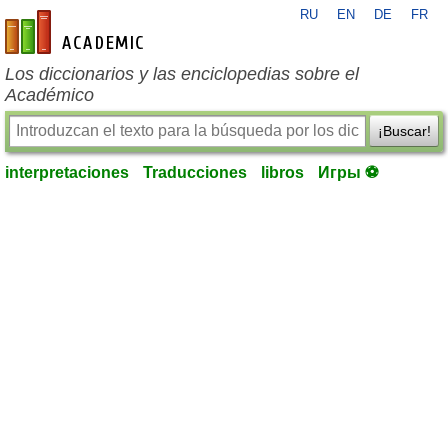
RU
EN
DE
FR
es-academic.com
Los diccionarios y las enciclopedias sobre el
Académico
¡Buscar!
interpretaciones
Traducciones
libros
Игры ⚽