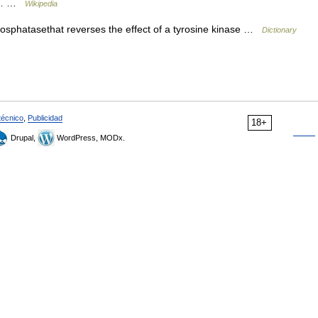
e.… …
Wikipedia
osphatasethat reverses the effect of a tyrosine kinase …
Dictionary
técnico
,
Publicidad
18+
Drupal,
WordPress, MODx.