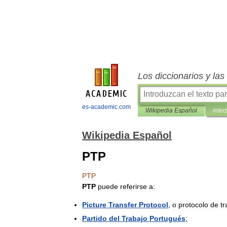
Los diccionarios y la
es-academic.com
Wikipedia Español
inter
Wikipedia Español
PTP
PTP
PTP
puede
referirse
a:
Picture
Transfer
Protocol
,
o
protocolo
de
tr
Partido
del
Trabajo
Portugués
;