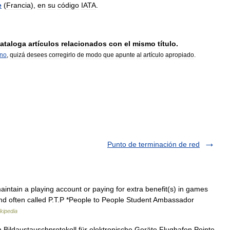
e
(
Francia
),
en
su
código
IATA
.
ataloga
artículos
relacionados
con
el
mismo
título
.
rno
,
quizá
desees
corregirlo
de
modo
que
apunte
al
artículo
apropiado
.
Punto de terminación de red
aintain a playing account or paying for extra benefit(s) in games
d often called P.T.P *People to People Student Ambassador
kipedia
in Bildaustauschprotokoll für elektronische Geräte Flughafen Pointe