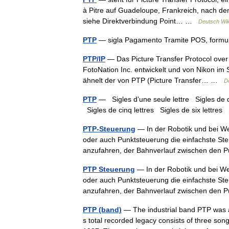
à Pitre auf Guadeloupe, Frankreich, nach dem 
siehe Direktverbindung Point… …
Deutsch Wik
PTP
— sigla Pagamento Tramite POS, formula
PTP/IP
— Das Picture Transfer Protocol over I
FotoNation Inc. entwickelt und von Nikon im
ähnelt der von PTP (Picture Transfer… …
D
PTP
— Sigles d’une seule lettre Sigles de deu
Sigles de cinq lettres Sigles de six lettr
PTP-Steuerung
— In der Robotik und bei We
oder auch Punktsteuerung die einfachste Steu
anzufahren, der Bahnverlauf zwischen den 
PTP Steuerung
— In der Robotik und bei We
oder auch Punktsteuerung die einfachste Steu
anzufahren, der Bahnverlauf zwischen den 
PTP (band)
— The industrial band PTP was a 
s total recorded legacy consists of three so