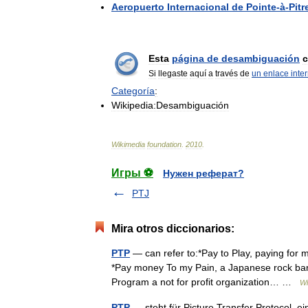
Aeropuerto
Internacional
de
Pointe
-
à
-
Pitr
Esta
página
de
desambiguación
c
Si
llegaste
aquí
a
través
de
un
enlace
inte
Categoría
:
Wikipedia:Desambiguación
Wikimedia
foundation
.
2010
.
Игры ⚽
Нужен реферат?
PTJ
Mira otros diccionarios:
PTP
— can refer to:*Pay to Play, paying for m
*Pay money To my Pain, a Japanese rock ban
Program a not for profit organization… …
Wi
PTP
— steht für Picture Transfer Protocol, e