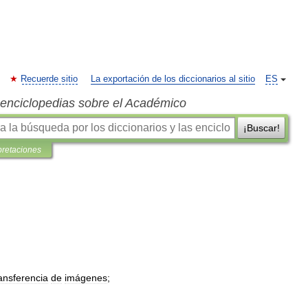
Recuerde sitio
La exportación de los diccionarios al sitio
ES
s enciclopedias sobre el Académico
¡Buscar!
pretaciones
ansferencia
de
imágenes
;