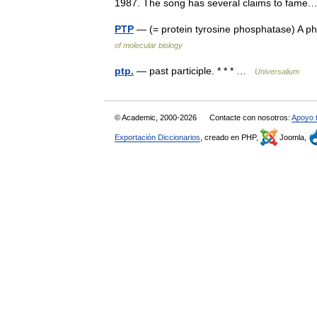
1987. The song has several claims to fam
PTP
— (= protein tyrosine phosphatase) A ph
of molecular biology
ptp.
— past participle. * * * …
Universalium
© Academic, 2000-2026
Contacte con nosotros:
Apoyo 
Exportación Diccionarios
, creado en PHP,
Joomla,