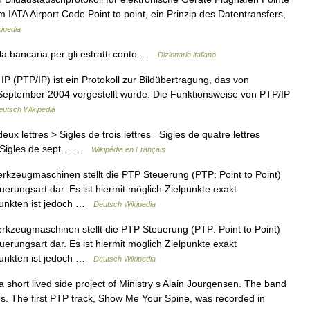
IATA Airport Code Point to point, ein Prinzip des Datentransfers,
ipedia
 bancaria per gli estratti conto …
Dizionario italiano
P (PTP/IP) ist ein Protokoll zur Bildübertragung, das von
 September 2004 vorgestellt wurde. Die Funktionsweise von PTP/IP
eutsch Wikipedia
x lettres > Sigles de trois lettres Sigles de quatre lettres
es Sigles de sept… …
Wikipédia en Français
rkzeugmaschinen stellt die PTP Steuerung (PTP: Point to Point)
erungsart dar. Es ist hiermit möglich Zielpunkte exakt
Punkten ist jedoch …
Deutsch Wikipedia
rkzeugmaschinen stellt die PTP Steuerung (PTP: Point to Point)
erungsart dar. Es ist hiermit möglich Zielpunkte exakt
Punkten ist jedoch …
Deutsch Wikipedia
short lived side project of Ministry s Alain Jourgensen. The band
ngs. The first PTP track, Show Me Your Spine, was recorded in