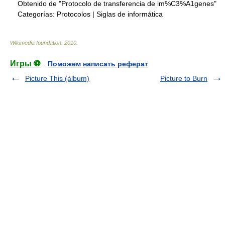
Obtenido de "Protocolo de transferencia de im%C3%A1genes"
Categorías:
Protocolos
|
Siglas de informática
Wikimedia foundation
.
2010
.
Игры ⚽
Поможем написать реферат
Picture This (álbum)
Picture to Burn