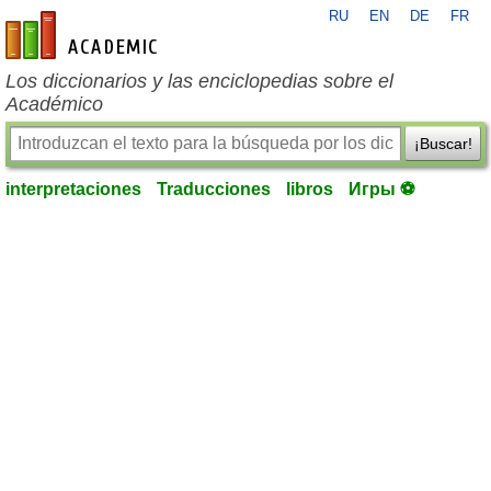
RU
EN
DE
FR
es-academic.com
Los diccionarios y las enciclopedias sobre el
Académico
¡Buscar!
interpretaciones
Traducciones
libros
Игры ⚽