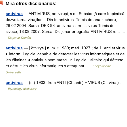
Mira otros diccionarios:
antivirus
— ANTIVÍRUS, antiviruşi, s.m. Substanţă care împiedică
dezvoltarea viruşilor. – Din fr. antivirus. Trimis de ana zecheru,
26.02.2004. Sursa: DEX 98 antivírus s. m. → virus Trimis de
siveco, 13.09.2007. Sursa: Dicţionar ortografic ANTIVÍRUS n.… …
Dicționar Român
antivirus
— [ ɑ̃tivirys ] n. m. • 1989; méd. 1927 ; de 1. anti et virus
♦ Inform. Logiciel capable de détecter les virus informatiques et de
les éliminer. ● antivirus nom masculin Logiciel utilitaire qui détecte
et détruit les virus informatiques s attaquant …
Encyclopédie
Universelle
antivirus
— (n.) 1903, from ANTI (Cf. anti ) + VIRUS (Cf. virus) …
Etymology dictionary