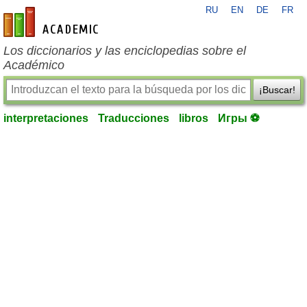
RU
EN
DE
FR
es-academic.com
Los diccionarios y las enciclopedias sobre el
Académico
¡Buscar!
interpretaciones
Traducciones
libros
Игры ⚽