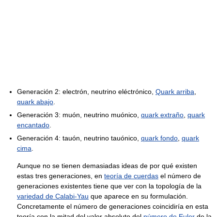
Generación 2: electrón, neutrino eléctrónico,
Quark arriba
,
quark abajo
.
Generación 3: muón, neutrino muónico,
quark extraño
,
quark
encantado
.
Generación 4: tauón, neutrino tauónico,
quark fondo
,
quark
cima
.
Aunque no se tienen demasiadas ideas de por qué existen
estas tres generaciones, en
teoría de cuerdas
el número de
generaciones existentes tiene que ver con la topología de la
variedad de Calabi-Yau
que aparece en su formulación.
Concretamente el número de generaciones coincidiría en esta
teoría con la mitad del valor absoluto del
número de Euler
de la