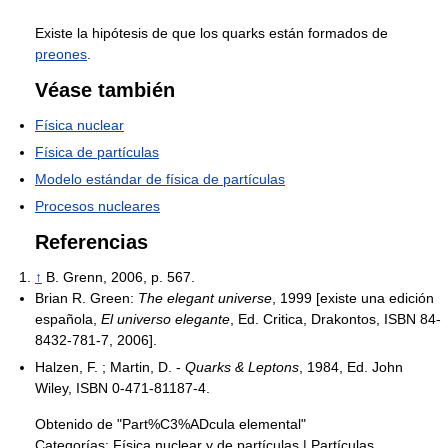
Existe la hipótesis de que los quarks están formados de
preones
.
Véase también
Física nuclear
Física de partículas
Modelo estándar de física de partículas
Procesos nucleares
Referencias
↑
B. Grenn, 2006, p. 567.
Brian R. Green:
The elegant universe
, 1999 [existe una edición
española,
El universo elegante
, Ed. Critica, Drakontos, ISBN 84-
8432-781-7, 2006].
Halzen, F. ; Martin, D. -
Quarks & Leptons
, 1984, Ed. John
Wiley, ISBN 0-471-81187-4.
Obtenido de "Part%C3%ADcula elemental"
Categorías:
Física nuclear y de partículas
|
Partículas