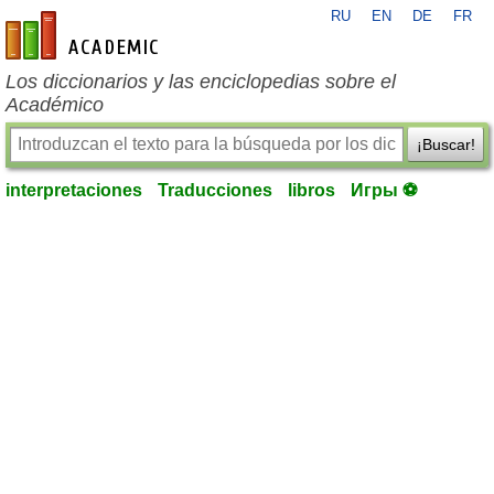
RU
EN
DE
FR
es-academic.com
Los diccionarios y las enciclopedias sobre el
Académico
¡Buscar!
interpretaciones
Traducciones
libros
Игры ⚽