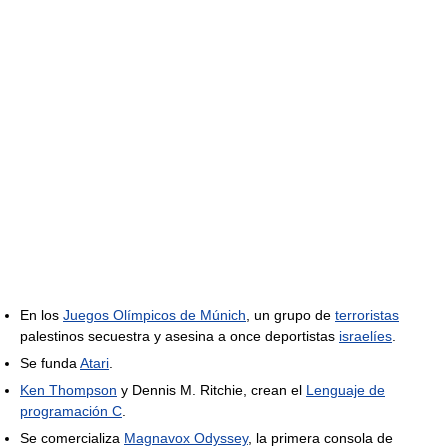
En los
Juegos Olímpicos de Múnich
, un grupo de
terroristas
palestinos secuestra y asesina a once deportistas
israelíes
.
Se funda
Atari
.
Ken Thompson
y Dennis M. Ritchie, crean el
Lenguaje de
programación C
.
Se comercializa
Magnavox Odyssey
, la primera consola de