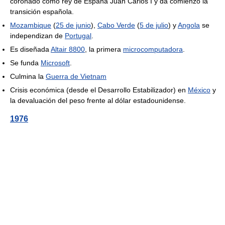
coronado como rey de España Juan Carlos I y da comienzo la
transición española.
Mozambique
(
25 de junio
),
Cabo Verde
(
5 de julio
) y
Angola
se
independizan de
Portugal
.
Es diseñada
Altair 8800
, la primera
microcomputadora
.
Se funda
Microsoft
.
Culmina la
Guerra de Vietnam
Crisis económica (desde el Desarrollo Estabilizador) en
México
y
la devaluación del peso frente al dólar estadounidense.
1976