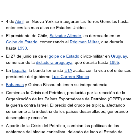
4 de
Abril
, en Nueva York se inauguran las Torres Gemelas hasta
entonces las mas altas de Estados Unidos.
El presidente de Chile,
Salvador Allende
, es derrocado en un
Golpe de Estado
, comenzando el
Régimen Militar
, que duraría
hasta
1990
.
El 27 de junio se da el
golpe de Estado
cívico-militar en
Uruguay
,
comenzando la
dictadura uruguaya
, que duraría hasta
1985
.
En
España
, la banda terrorista
ETA
acaba con la vida del entonces
presidente del gobierno
Luis Carrero Blanco
.
Bahamas
y Guinea Bissau obtienen su independencia.
Comienza la Crisis del Petróleo, producida por la reacción de la
Organización de los Países Exportadores de Petróleo (OPEP) ante
la guerra contra Israel. El precio del crudo se triplica, afectando
seriamente a la industria de los países desarrollados, generando
desempleo y recesión.
A partir de la Crisis del Petróleo, cambian las políticas de los
gobiernos del bloque capitalista, dejando de lado el Estado de