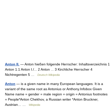
Anton II.
— Anton hießen folgende Herrscher: Inhaltsverzeichnis 1
Anton 1.1 Anton I./... 2 Anton ... 3 Kirchliche Herrscher 4
Nichtregenten 5 …
Deutsch Wikipedia
Anton
— is a given name in many European languages. It is a
variant of the same root as Antonius or Anthony.Infobox Given
Name name = gender = male region = origin = Antonius footnotes
= People*Anton Chekhov, a Russian writer *Anton Bruckner,
Austrian… …
Wikipedia