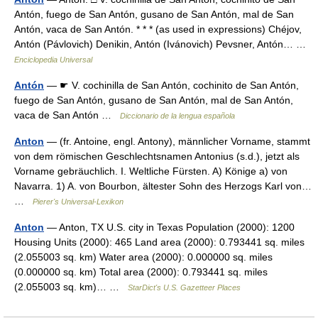
Antón, fuego de San Antón, gusano de San Antón, mal de San
Antón, vaca de San Antón. * * * (as used in expressions) Chéjov,
Antón (Pávlovich) Denikin, Antón (Ivánovich) Pevsner, Antón… …
Enciclopedia Universal
Antón
— ☛ V. cochinilla de San Antón, cochinito de San Antón,
fuego de San Antón, gusano de San Antón, mal de San Antón,
vaca de San Antón …
Diccionario de la lengua española
Anton
— (fr. Antoine, engl. Antony), männlicher Vorname, stammt
von dem römischen Geschlechtsnamen Antonius (s.d.), jetzt als
Vorname gebräuchlich. I. Weltliche Fürsten. A) Könige a) von
Navarra. 1) A. von Bourbon, ältester Sohn des Herzogs Karl von…
…
Pierer's Universal-Lexikon
Anton
— Anton, TX U.S. city in Texas Population (2000): 1200
Housing Units (2000): 465 Land area (2000): 0.793441 sq. miles
(2.055003 sq. km) Water area (2000): 0.000000 sq. miles
(0.000000 sq. km) Total area (2000): 0.793441 sq. miles
(2.055003 sq. km)… …
StarDict's U.S. Gazetteer Places