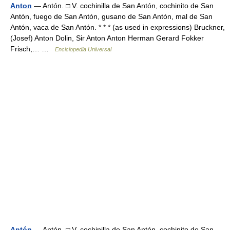
Anton
— Antón. □ V. cochinilla de San Antón, cochinito de San
Antón, fuego de San Antón, gusano de San Antón, mal de San
Antón, vaca de San Antón. * * * (as used in expressions) Bruckner,
(Josef) Anton Dolin, Sir Anton Anton Herman Gerard Fokker
Frisch,… …
Enciclopedia Universal
Antón
— Antón. □ V. cochinilla de San Antón, cochinito de San