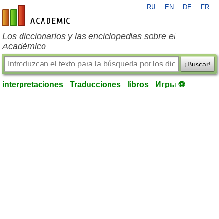
RU
EN
DE
FR
es-academic.com
Los diccionarios y las enciclopedias sobre el
Académico
¡Buscar!
interpretaciones
Traducciones
libros
Игры ⚽